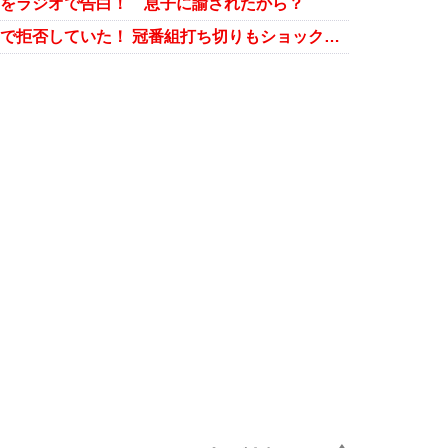
由をラジオで告白！ 息子に諭されたから？
まで拒否していた！ 冠番組打ち切りもショック…