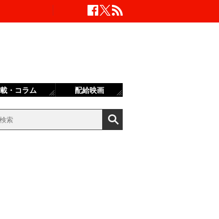
載・コラム
配給映画