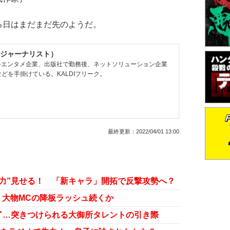
日はまだまだ先のようだ。
ジャーナリスト）
大手エンタメ企業、出版社で勤務後、ネットソリューション企業
どを手掛けている。KALDIフリーク。
最終更新：
2022/04/01 13:00
力”見せる！ 「新キャラ」開拓で反撃攻勢へ？
 大物MCの降板ラッシュ続くか
了…突きつけられる大御所タレントの引き際