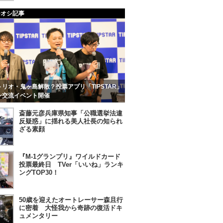
チオシ記事
リオ・鬼ヶ島解散？投票アプリ「TIPSTAR」
ン交流イベント開催
斎藤元彦兵庫県知事「公職選挙法違
反疑惑」に揺れる美人社長の知られ
ざる素顔
『M-1グランプリ』ワイルドカード
投票最終日 TVer「いいね」ランキ
ングTOP30！
50歳を迎えたオートレーサー森且行
に密着 大怪我から奇跡の復活ドキ
ュメンタリー