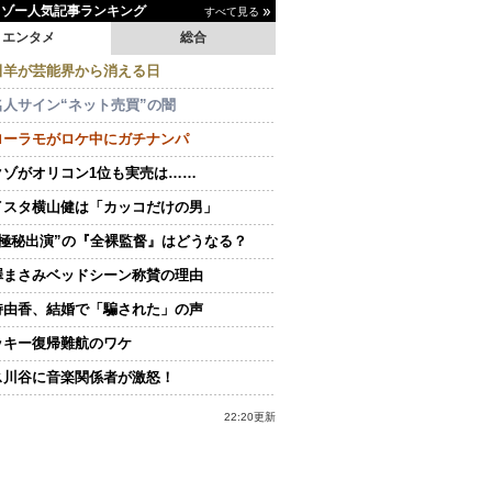
イゾー人気記事ランキング
すべて見る
エンタメ
総合
田羊が芸能界から消える日
名人サイン“ネット売買”の闇
ローラモがロケ中にガチナンパ
クゾがオリコン1位も実売は……
イスタ横山健は「カッコだけの男」
“極秘出演”の『全裸監督』はどうなる？
澤まさみベッドシーン称賛の理由
持由香、結婚で「騙された」の声
ッキー復帰難航のワケ
ス川谷に音楽関係者が激怒！
22:20更新