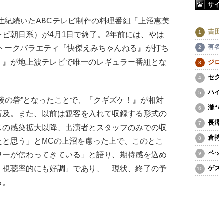
サ
世紀続いたABCテレビ制作の料理番組『上沼恵美
吉
ビ朝日系）が4月1日で終了。2年前には、やは
有
のトークバラエティ『快傑えみちゃんねる』が打ち
！』が地上波テレビで唯一のレギュラー番組とな
ジ
セ
ハ
後の砦”となったことで、『クギズケ！』が相対
瀧
言及。また、以前は観客を入れて収録する形式の
長
スの感染拡大以降、出演者とスタッフのみでの収
倉
たと思う」とMCの上沼を慮った上で、このとこ
ベ
ワーが伝わってきている」と語り、期待感を込め
「視聴率的にも好調」であり、「現状、終了の予
ゲ
る。