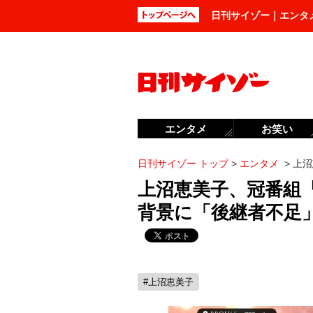
日刊サイゾー｜エンタ
エンタメ
お笑い
日刊サイゾー トップ
>
エンタメ
>
上沼
上沼恵美子、冠番組
背景に「後継者不足
#上沼恵美子