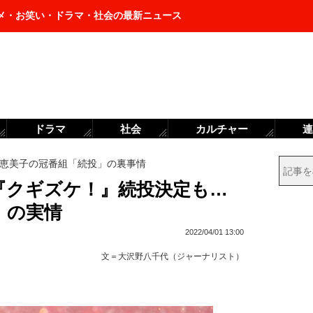
メ・お笑い・ドラマ・社会の最新ニュース
ドラマ
社会
カルチャー
連
恵美子の冠番組「続投」の裏事情
『クギズケ！』続投決定も…
」の実情
2022/04/01 13:00
文＝
大沢野八千代（ジャーナリスト）