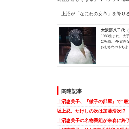
上沼が「なにわの女帝」を降りる
大沢野八千代（
1983生まれ。
に転職。PR案件な
おおさわのやちよ
関連記事
上沼恵美子、『徹子の部屋』で“底
坂上忍、たけしの次は加藤浩次!?
上沼恵美子の名物番組が来春に終