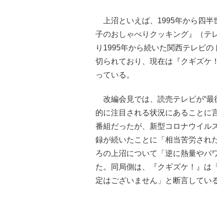
上沼といえば、1995年から四半
子のおしゃべりクッキング』（テレ
り1995年から続いた関西テレビ
切られており、現在は『クギズケ
っている。
改編会見では、読売テレビが“最
的に注目される状況にあることに
番組だったが、新型コロナウイル
録が続いたことに「相当苦労され
ろの上沼について「逆に熱量やパ
た。同局側は、『クギズケ！』は
定はございません」と断言してい