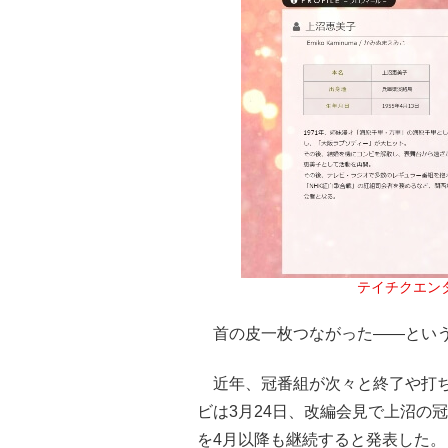
テイチクエン
首の皮一枚つながった――という
近年、冠番組が次々と終了や打ち
ビは3月24日、改編会見で上沼の
を4月以降も継続すると発表した。