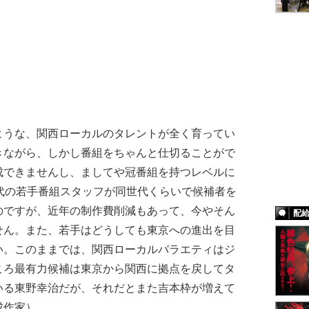
ような、関西ローカルのタレントが全く育ってい
きながら、しかし番組をちゃんと仕切ることがで
成できませんし、ましてや冠番組を持つレベルに
代の若手番組スタッフが同世代くらいで候補者を
のですが、近年の制作費削減もあって、今やそん
配
せん。また、若手はどうしても東京への進出を目
い。このままでは、関西ローカルバラエティはジ
ころ最有力候補は東京から関西に拠点を戻してタ
いる東野幸治だが、それだとまた吉本枠が増えて
成作家）