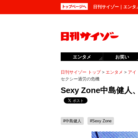
日刊サイゾー｜エンタ
エンタメ
お笑い
日刊サイゾー トップ
>
エンタメ
>
アイ
セクシー過労の危機
Sexy Zone中島
#中島健人
#Sexy Zone