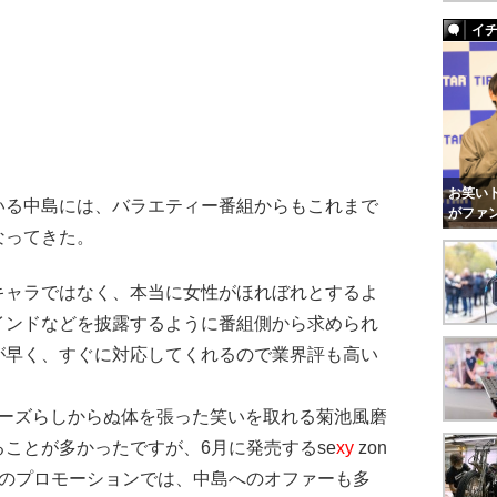
イ
お笑いト
る中島には、バラエティー番組からもこれまで
がファ
なってきた。
キャラではなく、本当に女性がほれぼれとするよ
インドなどを披露するように番組側から求められ
が早く、すぐに対応してくれるので業界評も高い
ニーズらしからぬ体を張った笑いを取れる菊池風磨
ことが多かったですが、6月に発売するse
xy
zon
』のプロモーションでは、中島へのオファーも多