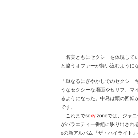
名実ともにセクシーを体現してい
と違うオファーが舞い込むように
「単なるにぎやかしでのセクシー
うなセクシーな場面やセリフ、マ
るようになった。中島は頭の回転
です。
これまでse
xy
zoneでは、ジャ
がバラエティー番組に駆り出される
eの新アルバム『ザ・ハイライト