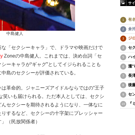
サ
有
倉
中島健人
ジ
な「セクシーキャラ」で、ドラマや映画だけで
セ
xy
Zoneの中島健人。これまでは、決め台詞「セ
ハ
シーキャラが“ギャグ”としてイジられることも
瀧
に中島のセクシーが評価されている。
長
後
ラは革命的。ジャニーズアイドルならではの“王子
セ
烈な笑いも届けられる。ただ本人としては、セクシ
『
どんセクシーを期待されるようになり、一体なに
たりするなど、セクシーの十字架にプレッシャー
す」（民放関係者）