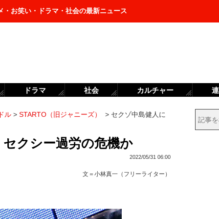
メ・お笑い・ドラマ・社会の最新ニュース
ドラマ
社会
カルチャー
連
ドル
>
STARTO（旧ジャニーズ）
>
セクゾ中島健人に
健人、セクシー過労の危機か
2022/05/31 06:00
文＝
小林真一（フリーライター）