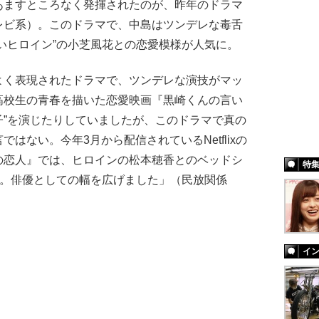
ますところなく発揮されたのが、昨年のドラマ
レビ系）。このドラマで、中島はツンデレな毒舌
いヒロイン”の小芝風花との恋愛模様が人気に。
よく表現されたドラマで、ツンデレな演技がマッ
高校生の青春を描いた恋愛映画『黒崎くんの言い
子”を演じたりしていましたが、このドラマで真の
はない。今年3月から配信されているNetflixの
の恋人』では、ヒロインの松本穂香とのベッドシ
特
に。俳優としての幅を広げました」（民放関係
イ