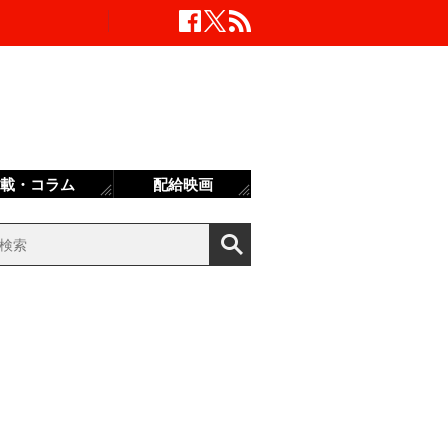
載・コラム
配給映画