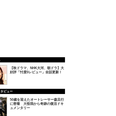
集
【秋ドラマ、NHK大河、朝ドラ】大
好評「忖度0レビュー」全話更新！
ンタビュー
50歳を迎えたオートレーサー森且行
に密着 大怪我から奇跡の復活ドキ
ュメンタリー