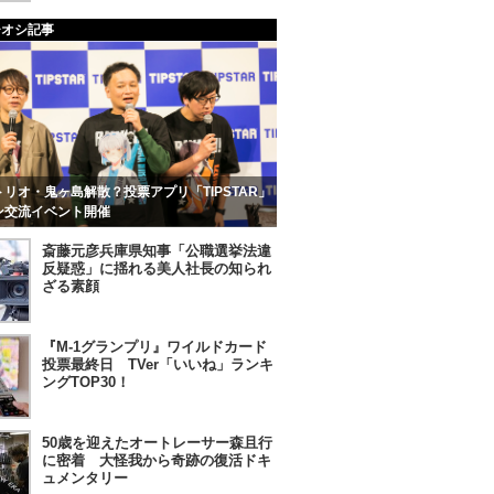
チオシ記事
リオ・鬼ヶ島解散？投票アプリ「TIPSTAR」
ン交流イベント開催
斎藤元彦兵庫県知事「公職選挙法違
反疑惑」に揺れる美人社長の知られ
ざる素顔
『M-1グランプリ』ワイルドカード
投票最終日 TVer「いいね」ランキ
ングTOP30！
50歳を迎えたオートレーサー森且行
に密着 大怪我から奇跡の復活ドキ
ュメンタリー