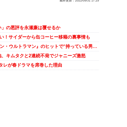
最終更新：
2022/05/31 17:25
い」の悪評を永瀬廉は覆せるか
ない！サイダーから缶コーヒー移籍の裏事情も
Hey! Say! JUMP・有岡大貴、『シン・ウルトラマン』のヒットで“持っている男”に？
地、キムタクと2連続不発でジャニーズ激怒
ニタレが春ドラマを席巻した理由