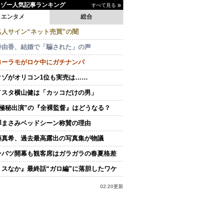
イゾー人気記事ランキング
すべて見る
エンタメ
総合
名人サイン“ネット売買”の闇
持由香、結婚で「騙された」の声
ローラモがロケ中にガチナンパ
クゾがオリコン1位も実売は……
イスタ横山健は「カッコだけの男」
“極秘出演”の『全裸監督』はどうなる？
澤まさみベッドシーン称賛の理由
藤真希、過去最高露出の写真集が物議
ンバツ開幕も観客席はガラガラの春夏格差
ミスなか』最終話“ガロ編”に落胆したワケ
02:20更新