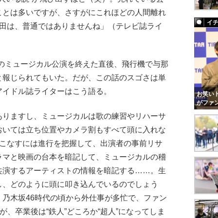
ことは多いですが、さすがにこれほどの人間離れ
イ
生田は、普通ではありませんね」（テレビ誌ライ
でのミュージカル公演を終えた直後、飛行機で与那
と報じられてもいた。だが、この話のスゴさは単
アイドル誌ライターはこう語る。
お笑いト
がファ
ありますし、ミュージカルは歌の練習やリハーサ
おいては立ち位置やカメラ割もすべて頭に入れな
をこなすには進行を把握して、出演者の事前リサ
ラマと映画の台本を暗記して、ミュージカルの稽
共演するアーティストの情報を暗記する……。生
し、どのように頭に叩き込んでいるのでしょう
乃木坂46時代の頃から外仕事が多忙で、ファン
が、卒業後は“鉄人”どころか“超人”になってしま