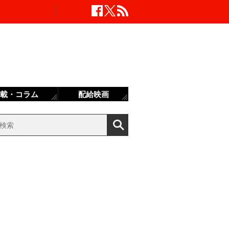
載・コラム
配給映画