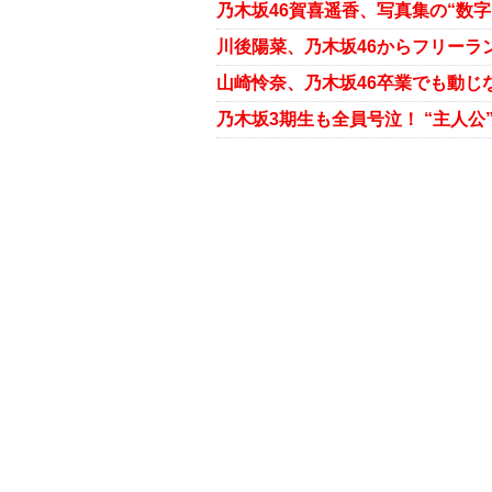
山崎怜奈、乃木坂46卒業でも動じ
乃木坂3期生も全員号泣！ “主人