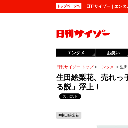
日刊サイゾー｜エンタ
エンタメ
お笑い
日刊サイゾー トップ
>
エンタメ
>
生田
生田絵梨花、売れっ
る説」浮上！
#生田絵梨花