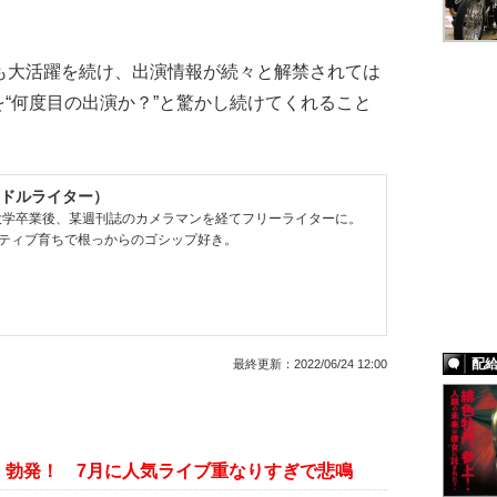
も大活躍を続け、出演情報が続々と解禁されては
“何度目の出演か？”と驚かし続けてくれること
ドルライター）
。大学卒業後、某週刊誌のカメラマンを経てフリーライターに。
ティブ育ちで根っからのゴシップ好き。
配
最終更新：
2022/06/24 12:00
」勃発！ 7月に人気ライブ重なりすぎで悲鳴