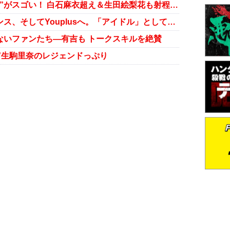
乃木坂46賀喜遥香、写真集の“数字”がスゴい！ 白石麻衣超え＆生田絵梨花も射程圏内
川後陽菜、乃木坂46からフリーランス、そしてYouplusへ。「アイドル」としての原点とこれから
ないファンたち―有吉も トークスキルを絶賛
公”生駒里奈のレジェンドっぷり