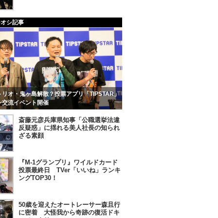
チオシ記事
リオ・鬼ヶ島解散？投票アプリ「TIPSTAR」
ン交流イベント開催
斎藤元彦兵庫県知事「公職選挙法違
反疑惑」に揺れる美人社長の知られ
ざる素顔
『M-1グランプリ』ワイルドカード
投票最終日 TVer「いいね」ランキ
ングTOP30！
50歳を迎えたオートレーサー森且行
に密着 大怪我から奇跡の復活ドキ