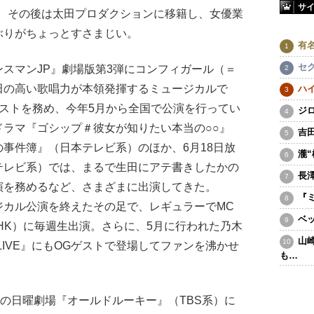
サ
卒業。その後は太田プロダクションに移籍し、女優業
ぶりがちょっとすさまじい。
有
セ
スマンJP』劇場版第3弾にコンフィガール（＝
田の高い歌唱力が本領発揮するミュージカルで
ハ
ストを務め、今年5月から全国で公演を行ってい
ジ
ラマ『ゴシップ＃彼女が知りたい本当の○○』
吉
事件簿』（日本テレビ系）のほか、6月18日放
瀧
テレビ系）では、まるで生田にアテ書きしたかの
長
演を務めるなど、さまざまに出演してきた。
『
カル公演を終えたその足で、レギュラーでMC
ベ
（NHK）に毎週生出演。さらに、5月に行われた乃木
山
DAY LIVE』にもOGゲストで登場してファンを沸かせ
も…
の日曜劇場『オールドルーキー』（TBS系）に