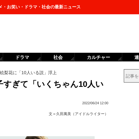
メ・お笑い・ドラマ・社会の最新ニュース
ドラマ
社会
カルチャー
連
絵梨花に「10人いる説」浮上
子すぎて「いくちゃん10人い
2022/06/24 12:00
文＝
久田萬美（アイドルライター）