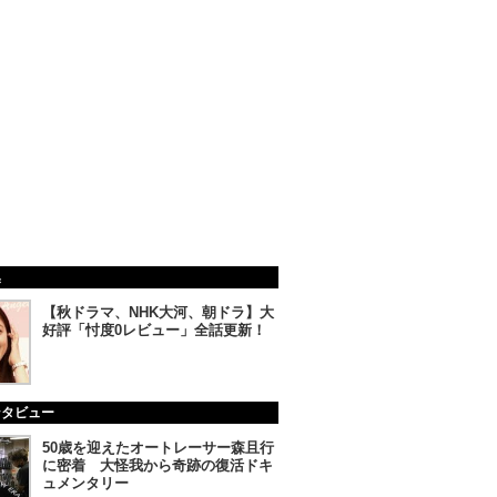
集
【秋ドラマ、NHK大河、朝ドラ】大
好評「忖度0レビュー」全話更新！
ンタビュー
50歳を迎えたオートレーサー森且行
に密着 大怪我から奇跡の復活ドキ
ュメンタリー