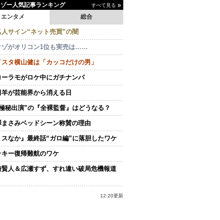
イゾー人気記事ランキング
すべて見る
エンタメ
総合
名人サイン“ネット売買”の闇
クゾがオリコン1位も実売は……
イスタ横山健は「カッコだけの男」
ローラモがロケ中にガチナンパ
田羊が芸能界から消える日
“極秘出演”の『全裸監督』はどうなる？
澤まさみベッドシーン称賛の理由
ミスなか』最終話“ガロ編”に落胆したワケ
ッキー復帰難航のワケ
崎賢人＆広瀬すず、すれ違い破局危機報道
12:20更新