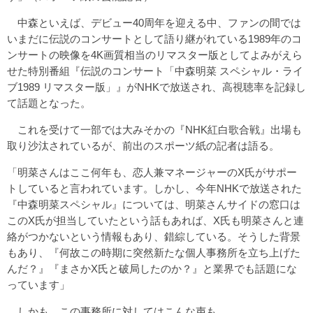
中森といえば、デビュー40周年を迎える中、ファンの間では
いまだに伝説のコンサートとして語り継がれている1989年のコ
ンサートの映像を4K画質相当のリマスター版としてよみがえら
せた特別番組『伝説のコンサート「中森明菜 スペシャル・ライ
ブ1989 リマスター版」』がNHKで放送され、高視聴率を記録し
て話題となった。
これを受けて一部では大みそかの『NHK紅白歌合戦』出場も
取り沙汰されているが、前出のスポーツ紙の記者は語る。
「明菜さんはここ何年も、恋人兼マネージャーのX氏がサポー
トしていると言われています。しかし、今年NHKで放送された
『中森明菜スペシャル』については、明菜さんサイドの窓口は
このX氏が担当していたという話もあれば、X氏も明菜さんと連
絡がつかないという情報もあり、錯綜している。そうした背景
もあり、『何故この時期に突然新たな個人事務所を立ち上げた
んだ？』『まさかX氏と破局したのか？』と業界でも話題にな
っています」
しかも、この事務所に対してはこんな声も。