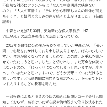
不自然な対応にファンからは『なんで中森明菜の映像ない
の？』『大人の事情？』『テレビから明菜ちゃんの映像が消え
ちゃう？』と疑問と悲しみの声が続々と上がりました」（芸能
記者）
中森といえば8月30日、突如新たな個人事務所「HZ
VILLAGE」の設立を発表して話題となっている。
2017年を最後に公の場から姿を消していた中森だが、「長い
間、ご心配をおかけしており申し訳ありません。ほんの少しで
すが、体調が良くなってきましたので、この度、お手紙を書か
せていただこうと思いました」と切り出し、まだ万全な体調で
はないものの、「ゆっくりになってしまうと思いますが、歩き
出していきたいと思いますので、どうか見守っていただけると
嬉しいです」と活動再開に前向きな意志を示し、Twitterでトレ
ンド入りするなどの反響を呼んだ。
一部報道によると明菜の今回の動きは所属レコード会社も関
知しておらず、当初はいたずら説や偽物説まで取り沙汰された