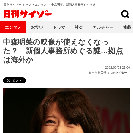
日刊サイゾー トップ
>
エンタメ
>
中森明菜、新個人事務所めぐる謎
日刊サイゾー
エンタメ
お笑い
ドラマ
社会
カルチャー
連載
中森明菜の映像が使えなくなっ
た？ 新個人事務所めぐる謎…拠点
は海外か
2022/09/03 21:00
文＝
与良天悟（芸能ライター）