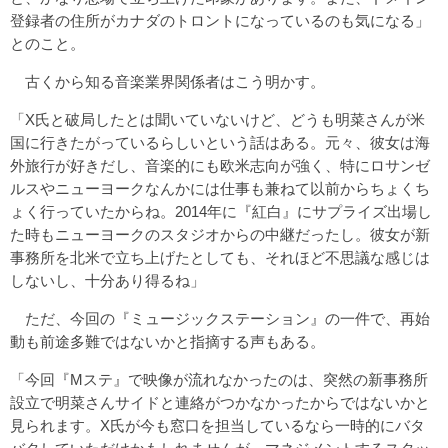
登録者の住所がカナダのトロントになっているのも気になる」
とのこと。
古くから知る音楽業界関係者はこう明かす。
「X氏と破局したとは聞いていないけど、どうも明菜さんが米
国に行きたがっているらしいという話はある。元々、彼女は海
外旅行が好きだし、音楽的にも欧米志向が強く、特にロサンゼ
ルスやニューヨークなんかには仕事も兼ねて以前からちょくち
ょく行っていたからね。2014年に『紅白』にサプライズ出場し
た時もニューヨークのスタジオからの中継だったし。彼女が新
事務所を北米で立ち上げたとしても、それほど不思議な感じは
しないし、十分あり得るね」
ただ、今回の『ミュージックステーション』の一件で、再始
動も前途多難ではないかと指摘する声もある。
「今回『Mステ』で映像が流れなかったのは、突然の新事務所
設立で明菜さんサイドと連絡がつかなかったからではないかと
見られます。X氏が今も窓口を担当しているなら一時的にバタ