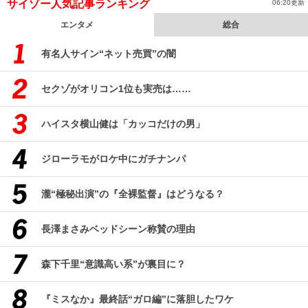
サイゾー人気記事ランキング
06:20更新
エンタメ
総合
有名人サイン“ネット売買”の闇
セクゾがオリコン1位も実売は……
ハイスタ横山健は「カッコだけの男」
ジローラモがロケ中にガチナンパ
瀧“極秘出演”の『全裸監督』はどうなる？
長澤まさみベッドシーン称賛の理由
森下千里“意識高い系”が裏目に？
『ミスなか』最終話“ガロ編”に落胆したワケ