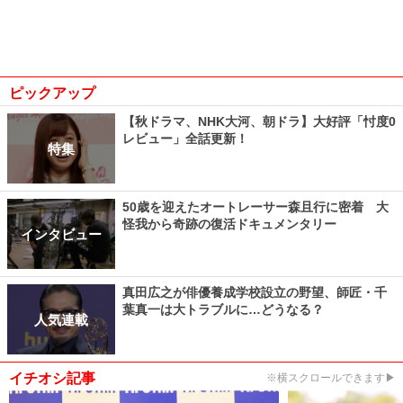
ピックアップ
【秋ドラマ、NHK大河、朝ドラ】大好評「忖度0
レビュー」全話更新！
特集
50歳を迎えたオートレーサー森且行に密着 大
怪我から奇跡の復活ドキュメンタリー
インタビュー
真田広之が俳優養成学校設立の野望、師匠・千
葉真一は大トラブルに…どうなる？
人気連載
イチオシ記事
※横スクロールできます▶