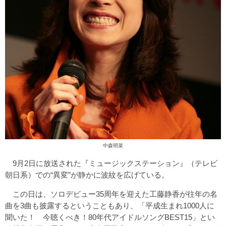
中森明菜
9月2日に放送された『ミュージックステーション』（テレビ
朝日系）での“異変”が静かに波紋を広げている。
この日は、ソロデビュー35周年を迎えた工藤静香が往年の名
曲を3曲も披露するということもあり、「平成生まれ1000人に
聞いた！ 今聴くべき！80年代アイドルソングBEST15」とい