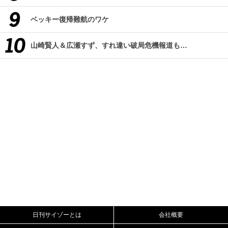
ベッキー復帰難航のワケ
山崎賢人＆広瀬すず、すれ違い破局危機報道も…
日刊サイゾーとは
会社概要