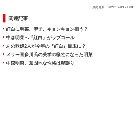
最終更新：
2022/09/03 21:00
関連記事
紅白に明菜、聖子、キョンキョン揃う？
中森明菜へ『紅白』がラブコール
あの歌姫2人が今年の『紅白』目玉に？
メリー喜多川氏の美学の犠牲になった明菜
中森明菜、意固地な性格は親譲り