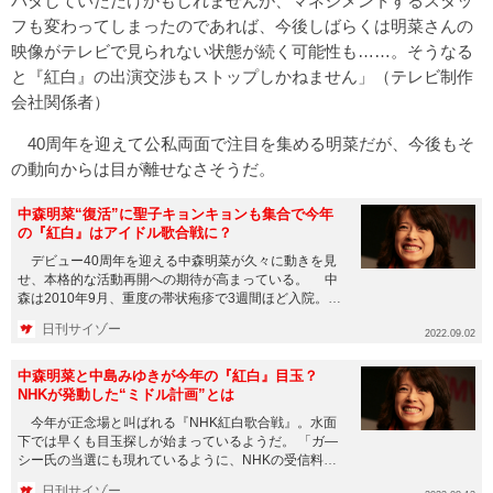
バタしていただけかもしれませんが、マネジメントするスタッ
フも変わってしまったのであれば、今後しばらくは明菜さんの
映像がテレビで見られない状態が続く可能性も……。そうなる
と『紅白』の出演交渉もストップしかねません」（テレビ制作
会社関係者）
40周年を迎えて公私両面で注目を集める明菜だが、今後もそ
の動向からは目が離せなさそうだ。
中森明菜“復活”に聖子キョンキョンも集合で今年
の『紅白』はアイドル歌合戦に？
デビュー40周年を迎える中森明菜が久々に動きを見
せ、本格的な活動再開への期待が高まっている。 中
森は2010年9月、重度の帯状疱疹で3週間ほど入院。退
院後も通院治療...
日刊サイゾー
2022.09.02
中森明菜と中島みゆきが今年の『紅白』目玉？
NHKが発動した“ミドル計画”とは
今年が正念場と叫ばれる『NHK紅白歌合戦』。水面
下では早くも目玉探しが始まっているようだ。 「ガ―
シー氏の当選にも現れているように、NHKの受信料シ
ステムに疑問を持つ...
日刊サイゾー