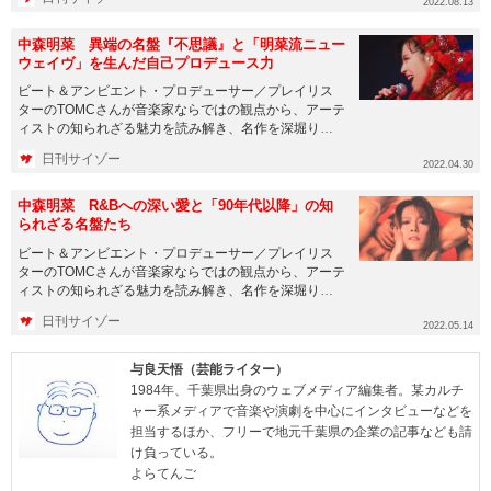
2022.08.13
中森明菜 異端の名盤『不思議』と「明菜流ニュー
ウェイヴ」を生んだ自己プロデュース力
ビート＆アンビエント・プロデューサー／プレイリス
ターのTOMCさんが音楽家ならではの観点から、アーテ
ィストの知られざる魅力を読み解き、名作を深堀りし
ていく本連載〈ALT V...
日刊サイゾー
2022.04.30
中森明菜 R&Bへの深い愛と「90年代以降」の知
られざる名盤たち
ビート＆アンビエント・プロデューサー／プレイリス
ターのTOMCさんが音楽家ならではの観点から、アーテ
ィストの知られざる魅力を読み解き、名作を深堀りし
ていく本連載〈ALT V...
日刊サイゾー
2022.05.14
与良天悟（芸能ライター）
1984年、千葉県出身のウェブメディア編集者。某カルチ
ャー系メディアで音楽や演劇を中心にインタビューなどを
担当するほか、フリーで地元千葉県の企業の記事なども請
け負っている。
よらてんご