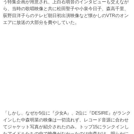
う特集企画が用意され、上白石萌音のインタビューも交えなが
ら、当時の歌唱映像と共に松田聖子や小泉今日子、森高千里、
荻野目洋子らのテレビ朝日初出演映像など懐かしのVTRのオン
エアに放送の大部分を費やしていた。
「しかし、なぜか5位に『少女A』、2位に『DESIRE』がランク
インした中森明菜の映像は一切流れず、レコード音源に合わせ
てジャケット写真が紹介されたのみ。トップ15にランクインし
たアイドルたちの中で映像がなかったのは中森だけ。明らかに