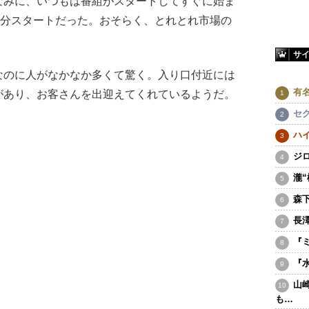
なみに、いつもは番組がスタートしてすぐに始ま
6分スタートだった。おそらく、とれとれ市場の
サ
のに人がなかなか多くて驚く。入り口付近には
有
があり、お客さんを出迎えてくれているようだ。
セ
ハ
ジ
瀧
森
長
『
『
山
も…