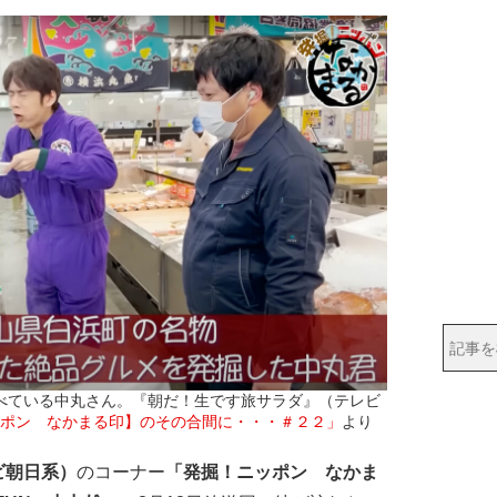
べている中丸さん。『朝だ！生です旅サラダ』（テレビ
ポン　なかまる印】のその合間に・・・＃２２」
より
ビ朝日系）
のコーナー
「発掘！ニッポン なかま