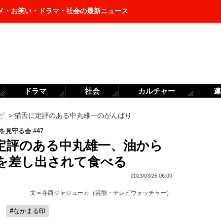
メ・お笑い・ドラマ・社会の最新ニュース
ドラマ
社会
カルチャー
連
ビ
>
猫舌に定評のある中丸雄一のがんばり
を見守る会 #47
定評のある中丸雄一、油から
を差し出されて食べる
2023/03/25 06:00
文＝
寺西ジャジューカ（芸能・テレビウォッチャー）
#なかまる印