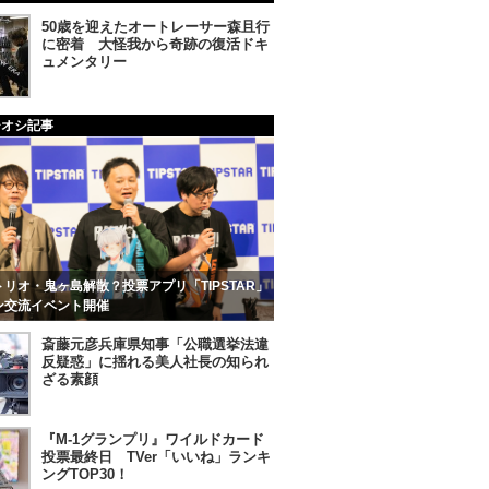
50歳を迎えたオートレーサー森且行
に密着 大怪我から奇跡の復活ドキ
ュメンタリー
チオシ記事
リオ・鬼ヶ島解散？投票アプリ「TIPSTAR」
ン交流イベント開催
斎藤元彦兵庫県知事「公職選挙法違
反疑惑」に揺れる美人社長の知られ
ざる素顔
『M-1グランプリ』ワイルドカード
投票最終日 TVer「いいね」ランキ
ングTOP30！