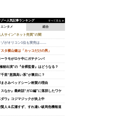
イゾー人気記事ランキング
すべて見る
エンタメ
総合
名人サイン“ネット売買”の闇
クゾがオリコン1位も実売は……
イスタ横山健は「カッコだけの男」
ローラモがロケ中にガチナンパ
“極秘出演”の『全裸監督』はどうなる？
下千里“意識高い系”が裏目に？
澤まさみベッドシーン称賛の理由
ミスなか』最終話“ガロ編”に落胆したワケ
水ダウ』コジマジックが炎上中
崎賢人＆広瀬すず、すれ違い破局危機報道