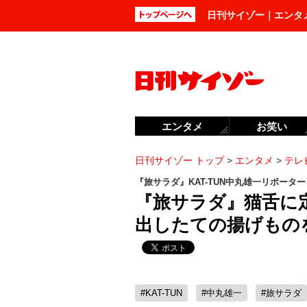
日刊サイゾー｜エンタ
エンタメ
お笑い
日刊サイゾー トップ
>
エンタメ
>
テレ
『旅サラダ』KAT-TUN中丸雄一リポーター
『旅サラダ』猫舌に
出したての揚げもの
#KAT-TUN
#中丸雄一
#旅サラダ