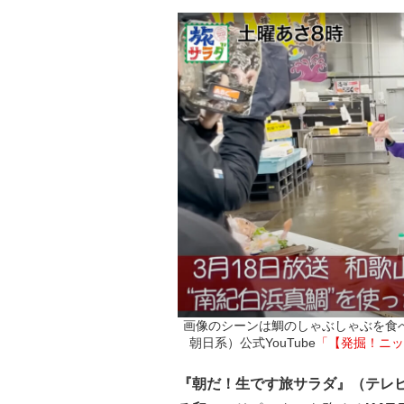
画像のシーンは鯛のしゃぶしゃぶを食
朝日系）公式YouTube
「【発掘！ニッ
『朝だ！生です旅サラダ』（テレ