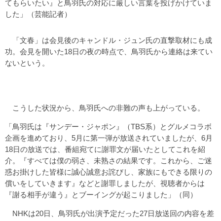
てもらいたい』と鳥羽氏の対応に厳しい言葉を投げかけていま
した」（芸能記者）
「文春」は会見後のキャンドル・ジュン氏の直撃取材にも成
功。会見を開いた18日の夜の時点で、鳥羽氏から連絡は来てい
ないという。
こうした状況から、鳥羽氏への非難の声も上がっている。
「鳥羽氏は『サンデー・ジャポン』（TBS系）とグルメコラボ
企画を進めており、5月に第一弾が放送されていましたが、6月
18日の放送では、番組宛てに謝罪文が届いたとしてこれを紹
介。『すべては僕の弱さ、未熟さの結果です。これから、ご迷
惑お掛けした皆様に誠心誠意お詫びし、家族にもできる限りの
償いをしていきます』などと謝罪しましたが、視聴者からは
『謝る相手が違う』とブーイングが起こりました」（同）
NHKは20日、鳥羽氏が出演予定だった27日放送回の内容を差