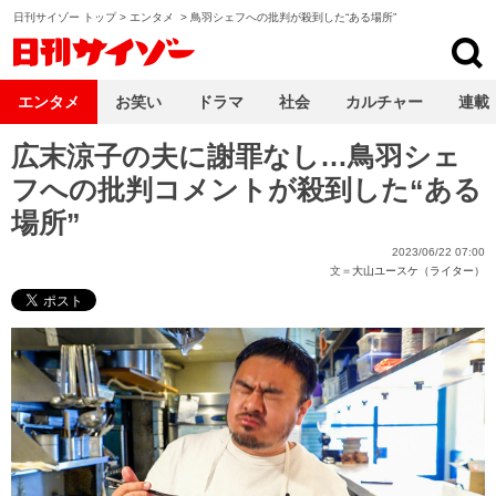
日刊サイゾー トップ
>
エンタメ
>
鳥羽シェフへの批判が殺到した“ある場所”
日刊サイゾー
エンタメ
お笑い
ドラマ
社会
カルチャー
連載
広末涼子の夫に謝罪なし…鳥羽シェ
フへの批判コメントが殺到した“ある
場所”
2023/06/22 07:00
文＝
大山ユースケ（ライター）