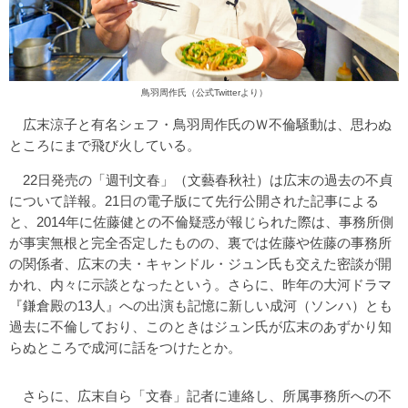
鳥羽周作氏（
公式Twitter
より）
広末涼子と有名シェフ・鳥羽周作氏のＷ不倫騒動は、思わぬ
ところにまで飛び火している。
22日発売の「週刊文春」（文藝春秋社）は広末の過去の不貞
について詳報。21日の電子版にて先行公開された記事による
と、2014年に佐藤健との不倫疑惑が報じられた際は、事務所側
が事実無根と完全否定したものの、裏では佐藤や佐藤の事務所
の関係者、広末の夫・キャンドル・ジュン氏も交えた密談が開
かれ、内々に示談となったという。さらに、昨年の大河ドラマ
『鎌倉殿の13人』への出演も記憶に新しい成河（ソンハ）とも
過去に不倫しており、このときはジュン氏が広末のあずかり知
らぬところで成河に話をつけたとか。
さらに、広末自ら「文春」記者に連絡し、所属事務所への不