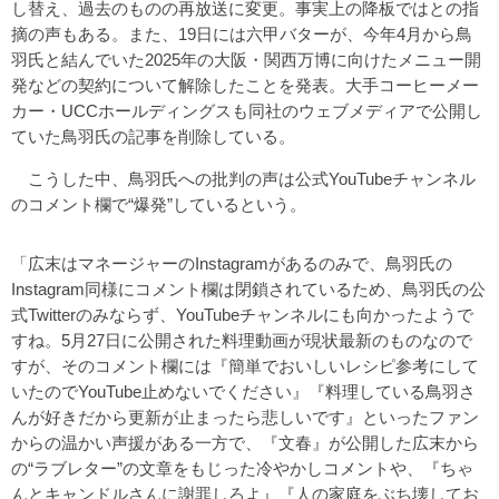
し替え、過去のものの再放送に変更。事実上の降板ではとの指
摘の声もある。また、19日には六甲バターが、今年4月から鳥
羽氏と結んでいた2025年の大阪・関西万博に向けたメニュー開
発などの契約について解除したことを発表。大手コーヒーメー
カー・UCCホールディングスも同社のウェブメディアで公開し
ていた鳥羽氏の記事を削除している。
こうした中、鳥羽氏への批判の声は公式YouTubeチャンネル
のコメント欄で“爆発”しているという。
「広末はマネージャーのInstagramがあるのみで、鳥羽氏の
Instagram同様にコメント欄は閉鎖されているため、鳥羽氏の公
式Twitterのみならず、YouTubeチャンネルにも向かったようで
すね。5月27日に公開された料理動画が現状最新のものなので
すが、そのコメント欄には『簡単でおいしいレシピ参考にして
いたのでYouTube止めないでください』『料理している鳥羽さ
んが好きだから更新が止まったら悲しいです』といったファン
からの温かい声援がある一方で、『文春』が公開した広末から
の“ラブレター”の文章をもじった冷やかしコメントや、『ちゃ
んとキャンドルさんに謝罪しろよ』『人の家庭をぶち壊してお