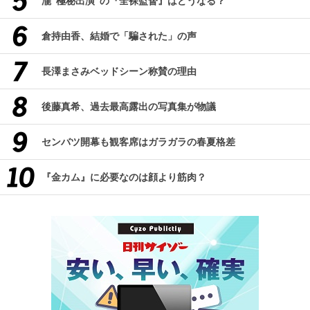
瀧“極秘出演”の『全裸監督』はどうなる？
倉持由香、結婚で「騙された」の声
長澤まさみベッドシーン称賛の理由
後藤真希、過去最高露出の写真集が物議
センバツ開幕も観客席はガラガラの春夏格差
『金カム』に必要なのは顔より筋肉？