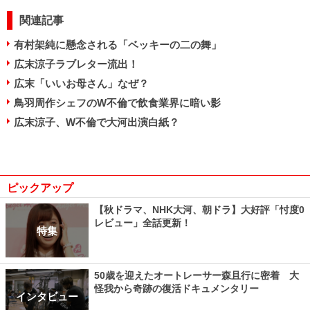
関連記事
有村架純に懸念される「ベッキーの二の舞」
広末涼子ラブレター流出！
広末「いいお母さん」なぜ？
鳥羽周作シェフのW不倫で飲食業界に暗い影
広末涼子、W不倫で大河出演白紙？
ピックアップ
【秋ドラマ、NHK大河、朝ドラ】大好評「忖度0
レビュー」全話更新！
特集
50歳を迎えたオートレーサー森且行に密着 大
怪我から奇跡の復活ドキュメンタリー
インタビュー