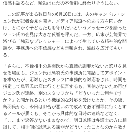
信感も語るなど、騒動はただの不倫劇に終わりそうにない。
この記事が出る数日前の6月18日には、夫のキャンドル・ジ
ュン氏が記者会見を開き、メディア報道へのあり方を問いか
け、とにかく子どもたちを守りたいというメッセージを語った
ジュン氏の会見は大きな反響を呼んだ。一方、広末が芸能界で
浴びる「強烈なプレッシャー」によって生じている精神的な問
題や、事務所への不信感なども示唆され、波紋を広げてもい
る。
「さらに、不倫相手の鳥羽氏から直接の謝罪がないと怒りを見
せる場面も。ジュン氏は鳥羽氏の事務所に電話してアポイント
を求めたが、応対したスタッフに事務的な対応をされ、時間を
指定して鳥羽氏の店に行くと伝言するも、音信がないため再び
ジュン氏が連絡。別のスタッフから『どういったご用件です
か？』と聞かれるという機械的な対応を受けたとか。その後、
鳥羽氏から、今日は都合が悪いので改めて必ず謝罪に行くとす
るメールが届くも、そこから具体的な日時の連絡などなく、
『ここまで返答がないままなので、明日以降は弁護士の方に相
談して、相手側の誠意ある謝罪がどういったことなのかを教え