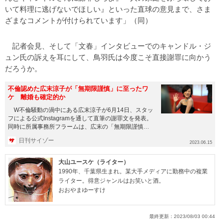
いて料理に逃げないでほしい』といった直球の意見まで、さま
ざまなコメントが付けられています」（同）
記者会見、そして「文春」インタビューでのキャンドル・ジ
ュン氏の訴えを耳にして、鳥羽氏は今度こそ直接謝罪に向かう
だろうか。
不倫認めた広末涼子が「無期限謹慎」に至ったワ
ケ 離婚も確定的か
W不倫騒動の渦中にある広末涼子が6月14日、スタッ
フによる公式Instagramを通して直筆の謝罪文を発表。
同時に所属事務所フラームは、広末の「無期限謹慎処
分」を発表...
日刊サイゾー
2023.06.15
大山ユースケ（ライター）
1990年、千葉県生まれ。某大手メディアに勤務中の複業
ライター。得意ジャンルはお笑いと酒。
おおやまゆーすけ
最終更新：
2023/08/03 00:44