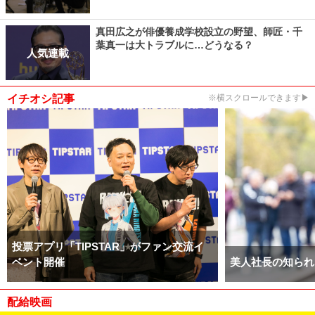
真田広之が俳優養成学校設立の野望、師匠・千
葉真一は大トラブルに…どうなる？
人気連載
イチオシ記事
※横スクロールできます▶
投票アプリ「TIPSTAR」がファン交流イ
ベント開催
美人社長の知られ
配給映画