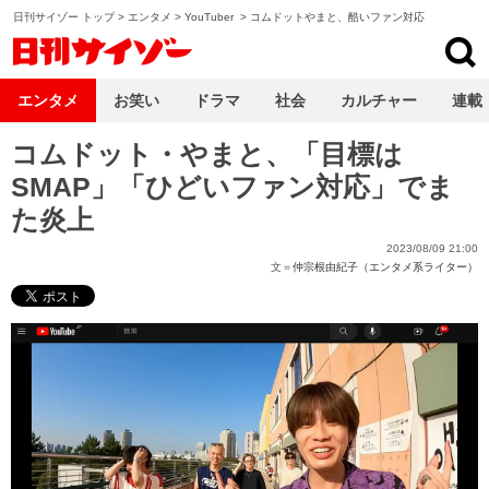
日刊サイゾー トップ
>
エンタメ
>
YouTuber
>
コムドットやまと、酷いファン対応
日刊サイゾー
エンタメ
お笑い
ドラマ
社会
カルチャー
連載
コムドット・やまと、「目標は
SMAP」「ひどいファン対応」でま
た炎上
2023/08/09 21:00
文＝
仲宗根由紀子（エンタメ系ライター）