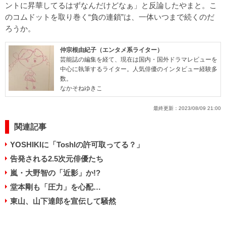
ントに昇華してるはずなんだけどなぁ」と反論したやまと。こ
のコムドットを取り巻く“負の連鎖”は、一体いつまで続くのだ
ろうか。
仲宗根由紀子（エンタメ系ライター）
芸能誌の編集を経て、現在は国内・国外ドラマレビューを
中心に執筆するライター。人気俳優のインタビュー経験多
数。
なかそねゆきこ
最終更新：
2023/08/09 21:00
関連記事
YOSHIKIに「Toshlの許可取ってる？」
告発される2.5次元俳優たち
嵐・大野智の「近影」か!?
堂本剛も「圧力」を心配…
東山、山下達郎を宣伝して騒然