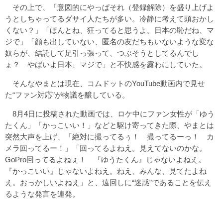
その上で、「意図的にやっぱそれ（登録解除）を盛り上げよ
うとしちゃってるダサイ人たちが多い。冷静に考えて頭おかし
くない？」「ほんとね、狂ってると思うよ。日本の恥だね、マ
ジで」「顔も出していない、匿名の友だちもいないような変な
奴らが、結託して足引っ張って、つぶそうとしてるんでし
ょ？ やばいよ日本、マジで」と不快感を露わにしていた。
そんなやまとは現在、コムドットのYouTube動画内で見せ
た“ファン対応”が物議を醸している。
8月4日に投稿された動画では、ロケ中にファン女性が「ゆう
たくん」「かっこいい！」などと駆け寄ってきた際、やまとは
突然大声を上げ、「絶対に撮ってるぅ！ 撮ってるーっ！ カ
メラ回ってるー！」「回ってるよねえ。見えてないのかな。
GoPro回ってるよねぇ！ 『ゆうたくん』じゃないよねえ。
『かっこいい』じゃないよねえ。ねえ、みんな、見てたよね
え。おっかしいよねえ」と、遠回しに“迷惑”であることを伝え
るような発言を連発。