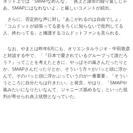
ネット上では「SMAPなめんな」「炎上と謝罪の繰り返しじゃ
あ、SMAPにはなれないよ」と厳しいコメントが続出。
さらに、否定的な声に対し「あこがれるのは自由でしょ」
「コムドットが頑張ってる姿をろくに知らないで批判してる
人、終わってる」と擁護するコムドットファンも見られる。
なお、やまとは昨年6月にも、オリエンタルラジオ・中田敦彦
と対談する中で、「『日本で愛されているグループって誰だろ
う？』ってことを考えたときに、やっぱその嵐さんだったりと
か、SMAPさんだったりとか、そういう方々がパッと頭に浮か
んで。そのパッと頭に浮かぶっていうのが一番重要」「そうい
うところに自分たちは行きたい」と発言。やはり、「SMAPや
嵐みたいになりたいなんて、ジャニーズ舐めるな」といった批
判が寄せられ炎上状態となっていた。