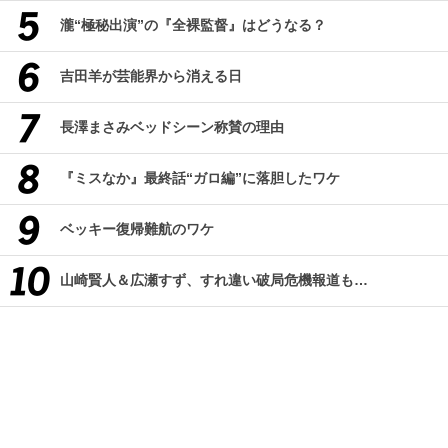
瀧“極秘出演”の『全裸監督』はどうなる？
吉田羊が芸能界から消える日
長澤まさみベッドシーン称賛の理由
『ミスなか』最終話“ガロ編”に落胆したワケ
ベッキー復帰難航のワケ
山崎賢人＆広瀬すず、すれ違い破局危機報道も…