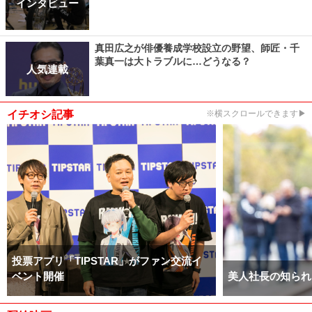
インタビュー
真田広之が俳優養成学校設立の野望、師匠・千
葉真一は大トラブルに…どうなる？
人気連載
イチオシ記事
※横スクロールできます▶
投票アプリ「TIPSTAR」がファン交流イ
ベント開催
美人社長の知られ