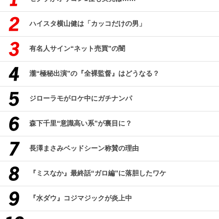
ハイスタ横山健は「カッコだけの男」
有名人サイン“ネット売買”の闇
瀧“極秘出演”の『全裸監督』はどうなる？
ジローラモがロケ中にガチナンパ
森下千里“意識高い系”が裏目に？
長澤まさみベッドシーン称賛の理由
『ミスなか』最終話“ガロ編”に落胆したワケ
『水ダウ』コジマジックが炎上中