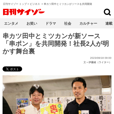
日刊サイゾー トップ
>
ビジネス
>
串カツ田中とミツカンがソースを共同開発
日刊サイゾー
エンタメ
お笑い
ドラマ
社会
カルチャー
連載
串カツ田中とミツカンが新ソース
「串ポン」を共同開発！社長2人が明
かす舞台裏
2023/08/18 09:00
文＝
伊藤綾（ライター）