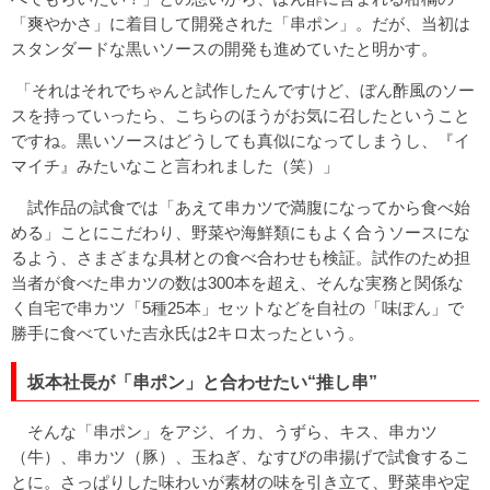
「爽やかさ」に着目して開発された「串ポン」。だが、当初は
スタンダードな黒いソースの開発も進めていたと明かす。
「それはそれでちゃんと試作したんですけど、ぼん酢風のソー
スを持っていったら、こちらのほうがお気に召したということ
ですね。黒いソースはどうしても真似になってしまうし、『イ
マイチ』みたいなこと言われました（笑）」
試作品の試食では「あえて串カツで満腹になってから食べ始
める」ことにこだわり、野菜や海鮮類にもよく合うソースにな
るよう、さまざまな具材との食べ合わせも検証。試作のため担
当者が食べた串カツの数は300本を超え、そんな実務と関係な
く自宅で串カツ「5種25本」セットなどを自社の「味ぽん」で
勝手に食べていた吉永氏は2キロ太ったという。
坂本社長が「串ポン」と合わせたい“推し串”
そんな「串ポン」をアジ、イカ、うずら、キス、串カツ
（牛）、串カツ（豚）、玉ねぎ、なすびの串揚げで試食するこ
とに。さっぱりした味わいが素材の味を引き立て、野菜串や定