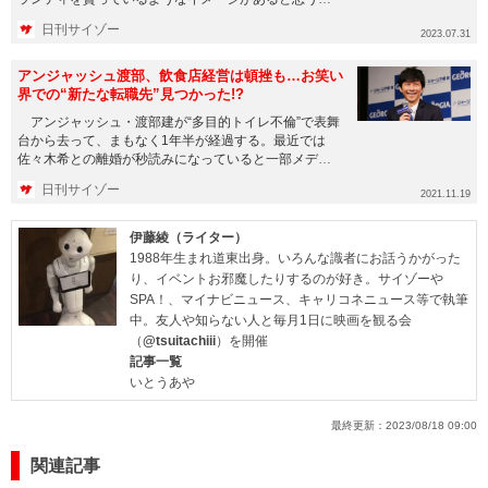
しかし同じ芸能人でも「若...
日刊サイゾー
2023.07.31
アンジャッシュ渡部、飲食店経営は頓挫も…お笑い
界での“新たな転職先”見つかった!?
アンジャッシュ・渡部建が“多目的トイレ不倫”で表舞
台から去って、まもなく1年半が経過する。最近では
佐々木希との離婚が秒読みになっていると一部メディ
アが伝えている。飲食...
日刊サイゾー
2021.11.19
伊藤綾（ライター）
1988年生まれ道東出身。いろんな識者にお話うかがった
り、イベントお邪魔したりするのが好き。サイゾーや
SPA！、マイナビニュース、キャリコネニュース等で執筆
中。友人や知らない人と毎月1日に映画を観る会
（
@tsuitachiii
）を開催
記事一覧
いとうあや
最終更新：
2023/08/18 09:00
関連記事