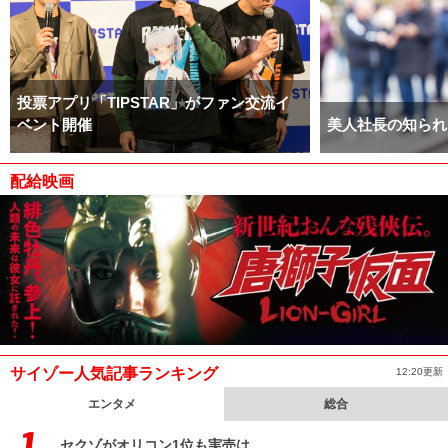
投票アプリ「TIPSTAR」がファン交流イ
ベント開催
美人社長の知られ
配給映画
サイゾー人気記事ランキング
12:20更新
エンタメ
総合
セクゾがオリコン1位も実売は……