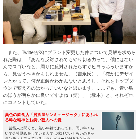
また、TwitterがXにブランド変更した件について見解を求めら
れた際は、「あんな反対されてもやり切る力って、僕にはない
んでスゴいなと。周りに反対されたらすぐヒヨっちゃいますか
ら。見習うべきかもしれません」（吉永氏）、「確かにデザイ
ンとかって、何が正解かわかんないと思うし、それをトップダ
ウンで変えるのはかっこいいなと思います。……でも、青い鳥
のほうが明らかに良いですよね（笑）」（坂本）と、それぞれ
にコメントしていた。
異色の飲食店「居酒屋サンミュージック」にあふれ
る粋な精神とお笑い芸人への愛
芸能人と聞くと、若い年齢であっても、同い年くら
いで会社勤めをしている人では稼げないくらいのギャ
ランティを貰っているようなイメージがあると思う。