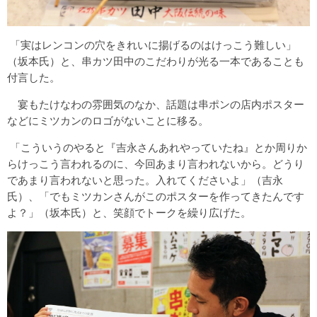
「実はレンコンの穴をきれいに揚げるのはけっこう難しい」
（坂本氏）と、串カツ田中のこだわりが光る一本であることも
付言した。
宴もたけなわの雰囲気のなか、話題は串ポンの店内ポスター
などにミツカンのロゴがないことに移る。
「こういうのやると『吉永さんあれやっていたね』とか周りか
らけっこう言われるのに、今回あまり言われないから。どうり
であまり言われないと思った。入れてくださいよ」（吉永
氏）、「でもミツカンさんがこのポスターを作ってきたんです
よ？」（坂本氏）と、笑顔でトークを繰り広げた。