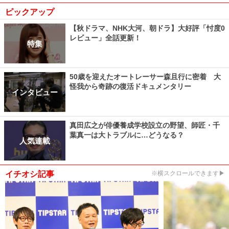
ピックアップ
【秋ドラマ、NHK大河、朝ドラ】大好評「忖度0
レビュー」全話更新！
特集
50歳を迎えたオートレーサー森且行に密着 大
怪我から奇跡の復活ドキュメンタリー
インタビュー
真田広之が俳優養成学校設立の野望、師匠・千
葉真一は大トラブルに…どうなる？
人気連載
イチオシ記事
※横スクロールできます▶