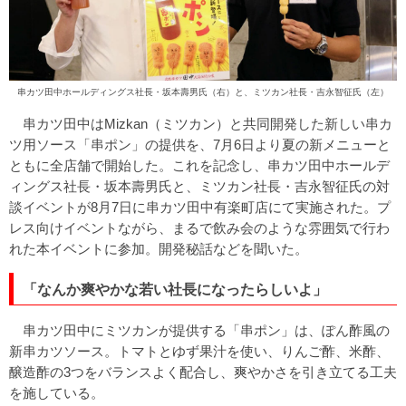
串カツ田中ホールディングス社長・坂本壽男氏（右）と、ミツカン社長・吉永智征氏（左）
串カツ田中はMizkan（ミツカン）と共同開発した新しい串カ
ツ用ソース「串ポン」の提供を、7月6日より夏の新メニューと
ともに全店舗で開始した。これを記念し、串カツ田中ホールデ
ィングス社長・坂本壽男氏と、ミツカン社長・吉永智征氏の対
談イベントが8月7日に串カツ田中有楽町店にて実施された。プ
レス向けイベントながら、まるで飲み会のような雰囲気で行わ
れた本イベントに参加。開発秘話などを聞いた。
「なんか爽やかな若い社長になったらしいよ」
串カツ田中にミツカンが提供する「串ポン」は、ぽん酢風の
新串カツソース。トマトとゆず果汁を使い、りんご酢、米酢、
醸造酢の3つをバランスよく配合し、爽やかさを引き立てる工夫
を施している。