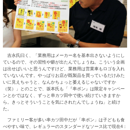
吉永氏曰く、「業務用はメーカー名を基本出さないようにし
ているので、その習性や癖が出たんでしょうね。こういう企画
は出せばいいと思うんですけど、業務用は営業車もロゴを入れ
ていないんです。やっぱりお店が既製品を買っているだけみた
いに見えちゃうと、なんかちょっと萎えるじゃないですか
（笑）」とのことで、坂本氏も「『串ポン』は限定キャンペー
ンとかではなく、ずっと串カツ田中で使い続けていきますか
ら。きっとそういうことを気にされたんでしょうね」と続け
た。
ファミリー客が多い串カツ田中だが「串ポン」は子どもも食
べやすい味で、レギュラーのスタンダードなソース比で現在4：