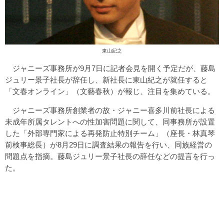
東山紀之
ジャニーズ事務所が9月7日に記者会見を開く予定だが、藤島
ジュリー景子社長が辞任し、新社長に東山紀之が就任すると
「文春オンライン」（文藝春秋）が報じ、注目を集めている。
ジャニーズ事務所創業者の故・ジャニー喜多川前社長による
未成年所属タレントへの性加害問題に関して、同事務所が設置
した「外部専門家による再発防止特別チーム」（座長・林真琴
前検事総長）が8月29日に調査結果の報告を行い、同族経営の
問題点を指摘。藤島ジュリー景子社長の辞任などの提言を行っ
た。