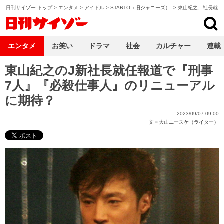
日刊サイゾー トップ
>
エンタメ
>
アイドル
>
STARTO（旧ジャニーズ）
>
東山紀之、社長就任
日刊サイゾー
エンタメ
お笑い
ドラマ
社会
カルチャー
連載
東山紀之のJ新社長就任報道で『刑事
7人』『必殺仕事人』のリニューアル
に期待？
2023/09/07 09:00
文＝
大山ユースケ（ライター）