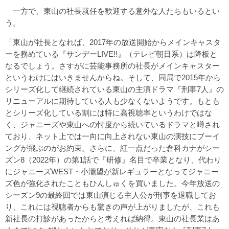
一方で、東山の社長就任を歓迎する意外な人たちもいるとい
う。
「東山が社長となれば、2017年の放送開始からメインキャスタ
ーを務めている『サンデーLIVE!!』（テレビ朝日系）は降板と
なるでしょう。さすがに芸能事務所の社長がメインキャスター
というわけにはいきませんからね。そして、同局で2015年から
シリーズ化して継続されている東山の主演ドラマ『刑事7人』の
リニューアルに期待している人も少なくないようです。もとも
とシリーズ化している割には特に高視聴率というわけではな
く、ジャニーズや東山への忖度から続いているドラマと噂され
ており、ネット上では一向に向上されない東山の演技にブーイ
ングが飛ぶのがお約束。さらに、紅一点だった倉科カナがシー
ズン8（2022年）の第1話で『研修』名目で卒業となり、代わり
にジャニーズWEST・小瀧望が新レギュラーとなってジャニー
ズ色が強化されたこともひんしゅくを買いました。今年放送の
シーズン9の最終回では東山演じる主人公が刑事を退職してお
り、これには視聴者からも驚きの声が上がりましたが、これも
新社長の打診があったからと考えれば納得。東山の社長業はあ