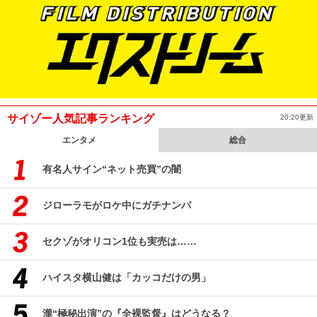
サイゾー人気記事ランキング
20:20更新
エンタメ
総合
有名人サイン“ネット売買”の闇
ジローラモがロケ中にガチナンパ
セクゾがオリコン1位も実売は……
ハイスタ横山健は「カッコだけの男」
瀧“極秘出演”の『全裸監督』はどうなる？