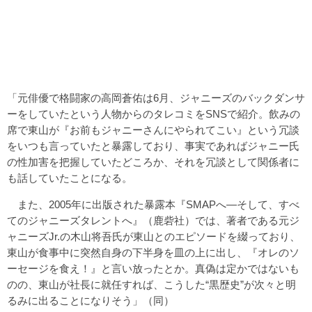
「元俳優で格闘家の高岡蒼佑は6月、ジャニーズのバックダンサ
ーをしていたという人物からのタレコミをSNSで紹介。飲みの
席で東山が『お前もジャニーさんにやられてこい』という冗談
をいつも言っていたと暴露しており、事実であればジャニー氏
の性加害を把握していたどころか、それを冗談として関係者に
も話していたことになる。
また、2005年に出版された暴露本『SMAPへ―そして、すべ
てのジャニーズタレントへ』（鹿砦社）では、著者である元ジ
ャニーズJr.の木山将吾氏が東山とのエピソードを綴っており、
東山が食事中に突然自身の下半身を皿の上に出し、『オレのソ
ーセージを食え！』と言い放ったとか。真偽は定かではないも
のの、東山が社長に就任すれば、こうした“黒歴史”が次々と明
るみに出ることになりそう」（同）