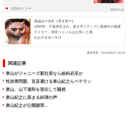
所社長のジャニー喜多川...
日刊サイゾー
2019.07.14
大山ユースケ（ライター）
1990年、千葉県生まれ。某大手メディアに勤務中の複業
ライター。得意ジャンルはお笑いと酒。
おおやまゆーすけ
最終更新：
2023/09/07 09:00
関連記事
東山がジャニーズ新社長なら紛糾必至か
性加害問題、言及避ける東山紀之らベテラン
東山、山下達郎を宣伝して騒然
東山紀之に高まる糾弾の声
東山紀之が公開謝罪…