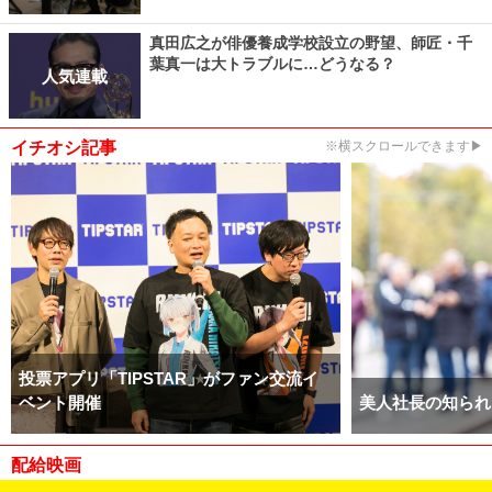
真田広之が俳優養成学校設立の野望、師匠・千
葉真一は大トラブルに…どうなる？
人気連載
イチオシ記事
※横スクロールできます▶
投票アプリ「TIPSTAR」がファン交流イ
ベント開催
美人社長の知られ
配給映画