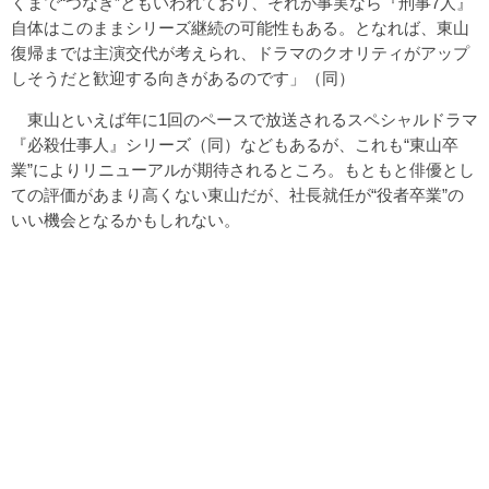
くまで“つなぎ”ともいわれており、それが事実なら『刑事7人』
自体はこのままシリーズ継続の可能性もある。となれば、東山
復帰までは主演交代が考えられ、ドラマのクオリティがアップ
しそうだと歓迎する向きがあるのです」（同）
東山といえば年に1回のペースで放送されるスペシャルドラマ
『必殺仕事人』シリーズ（同）などもあるが、これも“東山卒
業”によりリニューアルが期待されるところ。もともと俳優とし
ての評価があまり高くない東山だが、社長就任が“役者卒業”の
いい機会となるかもしれない。