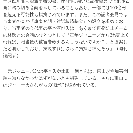
ーズ性加害問題当事者の会』が4日に開いた記者会見では刑事告
発に踏み切る意向を示していることもあり、一部では100億円
を超える可能性も指摘されています。また、この記者会見では
当事者の会が『事実究明・対話救済基金』の設立を求めてお
り、当事者の会代表の平本淳也氏は、あくまで再発防止チーム
の林氏との会話のひとつとして『毎年ジャニーズから3%売上く
れれば、相当数の被害者救えるんじゃないですか？』と提案し
たと明かしており、実現すればさらに負担は増えそう」（週刊
誌記者）
元ジャニーズJr.の平本氏や土田一徳さんは、東山が性加害問
題を知らなかったはずがないとも糾弾している。さらに東山に
はジャニー氏さながらの“疑惑”も囁かれている。