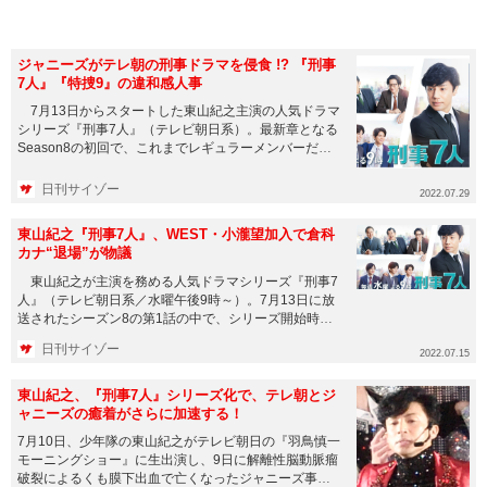
ジャニーズがテレ朝の刑事ドラマを侵食 !? 『刑事
7人』『特捜9』の違和感人事
7月13日からスタートした東山紀之主演の人気ドラマ
シリーズ『刑事7人』（テレビ朝日系）。最新章となる
Season8の初回で、これまでレギュラーメンバーだっ
た倉科カナが...
日刊サイゾー
2022.07.29
東山紀之『刑事7人』、WEST・小瀧望加入で倉科
カナ“退場”が物議
東山紀之が主演を務める人気ドラマシリーズ『刑事7
人』（テレビ朝日系／水曜午後9時～）。7月13日に放
送されたシーズン8の第1話の中で、シリーズ開始時か
ら出演する倉科カ...
日刊サイゾー
2022.07.15
東山紀之、『刑事7人』シリーズ化で、テレ朝とジ
ャニーズの癒着がさらに加速する！
7月10日、少年隊の東山紀之がテレビ朝日の『羽鳥慎一
モーニングショー』に生出演し、9日に解離性脳動脈瘤
破裂によるくも膜下出血で亡くなったジャニーズ事務