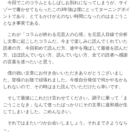
今回でこのコラムともしばしお別れになってしまうが、サイ
ゾーで書かせてもらったこの3年強は僕にとってターニングポイ
ントであり、とてもかけがえのない時間になったのはまごうこ
となき事実である。
これが「コラムが終わる元芸人の心境」を元芸人目線で分析
し文章に起こしたコラムだ。今まで楽しみに読んでくれていた
読者の方、今回初めて読んだ方、途中を飛ばして最後を読んだ
方、ほぼ読んでいない方、読んでいない方、全ての読者へ感謝
の言葉を述べたいと思う。
僕の拙い文章にお付き合いいただきありがとうございまし
た。皆様のお陰で頑張れました。今後自分発信で何かやるかも
しれないので、その時はまた読んでいただけたら幸いです。
そして最後にこれだけ言わせてください。調子に乗って「ま
ごうことなき」なんて使ったばっかりにその文章に違和感が生
じてしまいました。ごめんなさい。
それではまたいつかお会いしましょう。それまでさようなら
～。