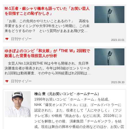
M-1王者・銀シャリ橋本も語っていた「お笑い芸人
を目指すことの恥ずかしさ」
「お前、この先何かやりたいことあるの？」 高校を
卒業するタイミングや大学3年生という時期に、この未
来をどうするのか？ という質問がまあまあ飛び交
う。本当にやりたいこ...
日刊サイゾー
2023.10.01
ゆきぽよのコンビ「和太鼓」が『THE W』2回戦で
敗退した背景を現役芸人が分析
女芸人No.1決定戦THE Wは今年も開催され、先日準
決勝進出者が発表された。今年は863組がエントリーさ
れ1回戦は動画審査、その中から306組選ばれ2回戦は会
場審査...
日刊サイゾー
2023.09.30
檜山 豊（元お笑いコンビ・ホームチーム）
1996年お笑いコンビ「ホーム・チーム」を結成。
NHK『爆笑オンエアバトル』には、ゴールドバトラーに
認定された。 また、役者として『人にやさしく』（フジ
テレビ系）や映画『雨あがる』などに出演。2010年にコ
ンビを解散しその後、 演劇集団「チームギンクラ」を結
成。現在は舞台の脚本や番組の企画などのほか、お笑い芸