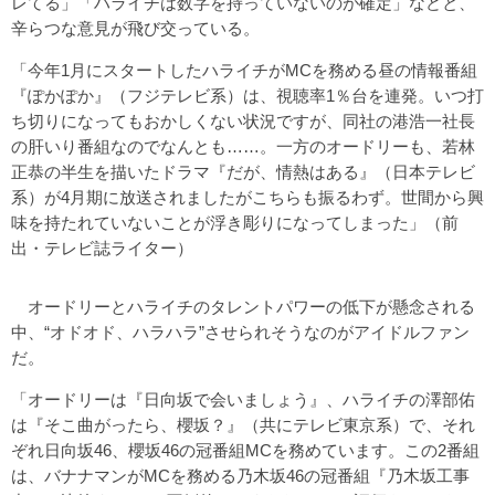
レてる」「ハライチは数字を持っていないのが確定」などと、
辛らつな意見が飛び交っている。
「今年1月にスタートしたハライチがMCを務める昼の情報番組
『ぽかぽか』（フジテレビ系）は、視聴率1％台を連発。いつ打
ち切りになってもおかしくない状況ですが、同社の港浩一社長
の肝いり番組なのでなんとも……。一方のオードリーも、若林
正恭の半生を描いたドラマ『だが、情熱はある』（日本テレビ
系）が4月期に放送されましたがこちらも振るわず。世間から興
味を持たれていないことが浮き彫りになってしまった」（前
出・テレビ誌ライター）
オードリーとハライチのタレントパワーの低下が懸念される
中、“オドオド、ハラハラ”させられそうなのがアイドルファン
だ。
「オードリーは『日向坂で会いましょう』、ハライチの澤部佑
は『そこ曲がったら、櫻坂？』（共にテレビ東京系）で、それ
ぞれ日向坂46、櫻坂46の冠番組MCを務めています。この2番組
は、バナナマンがMCを務める乃木坂46の冠番組『乃木坂工事