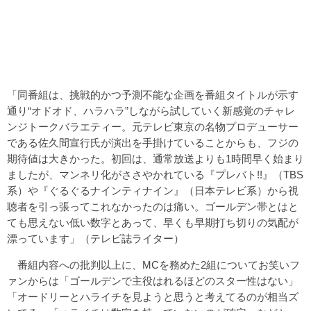
「同番組は、挑戦的かつ予測不能な企画を番組タイトルが示す
通り“オドオド、ハラハラ”しながら試していく新感覚のチャレ
ンジトークバラエティー。元テレビ東京の名物プロデューサー
である佐久間宣行氏が演出を手掛けていることからも、フジの
期待値は大きかった。初回は、通常放送よりも1時間早く始まり
ましたが、マンネリ化がささやかれている『プレバト!!』（TBS
系）や『ぐるぐるナインティナイン』（日本テレビ系）から視
聴者を引っ張ってこれなかったのは痛い。ゴールデン帯とはと
ても思えない低い数字とあって、早くも早期打ち切りの気配が
漂っています」（テレビ誌ライター）
番組内容への批判以上に、MCを務めた2組についてお笑いフ
ァンからは「ゴールデンで主役はれるほどのスター性はない」
「オードリーとハライチを見ようと思うと考えてるのが相当ズ