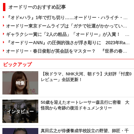
オードリーのおすすめ記事
『オド×ハラ』1年で打ち切り……オードリー・ハライチ・佐久間という“期待値”
オードリー東京ドームライブは「ガチで社運がかかっていた」ニッポン放送社長の覚悟を明かす
ギャラクシー賞に「2人の粗品」「オードリー」が入賞！ ダブル受賞の春日俊彰は何を語るか
『オードリーANN』の圧倒的強さが浮き彫りに 2023年Radikoランキング発表
オードリー・春日俊彰が英会話をマスター？ 『世界の春日プロジェクト』の本気度
ピックアップ
【秋ドラマ、NHK大河、朝ドラ】大好評「忖度0
レビュー」全話更新！
特集
50歳を迎えたオートレーサー森且行に密着 大
怪我から奇跡の復活ドキュメンタリー
インタビュー
真田広之が俳優養成学校設立の野望、師匠・千