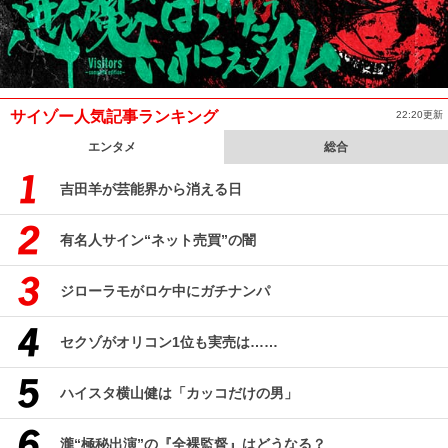
サイゾー人気記事ランキング
22:20更新
エンタメ
総合
吉田羊が芸能界から消える日
有名人サイン“ネット売買”の闇
ジローラモがロケ中にガチナンパ
セクゾがオリコン1位も実売は……
ハイスタ横山健は「カッコだけの男」
瀧“極秘出演”の『全裸監督』はどうなる？