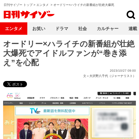
日刊サイゾー トップ
>
エンタメ
>
オードリー×ハライチの新番組が壮絶大爆死
日刊サイゾー
エンタメ
お笑い
ドラマ
社会
カルチャー
連載
オードリー×ハライチの新番組が壮絶
大爆死でアイドルファンが“巻き添
え”を心配
2023/10/27 09:00
文＝
大沢野八千代（ジャーナリスト）