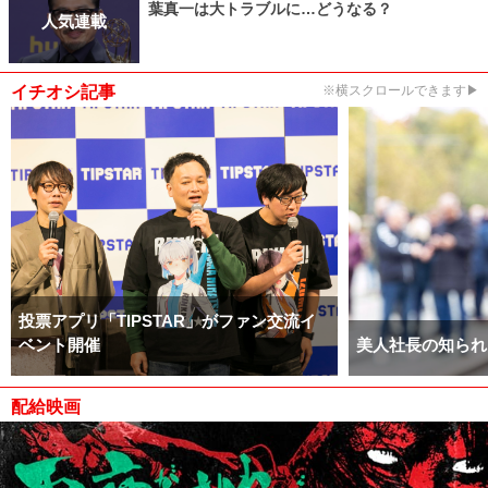
葉真一は大トラブルに…どうなる？
人気連載
イチオシ記事
※横スクロールできます▶
投票アプリ「TIPSTAR」がファン交流イ
ベント開催
美人社長の知られ
配給映画