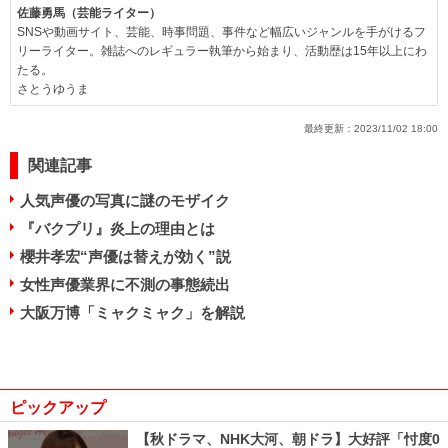
佐藤勇馬（芸能ライター）
SNSや動画サイト、芸能、時事問題、事件など幅広いジャンルを手がけるフ
リーライター。雑誌へのレギュラー執筆から始まり、活動歴は15年以上にわ
たる。
さとうゆうま
最終更新：
2023/11/02 18:00
関連記事
人気声優の写真に謎のモザイク
『バクプリ』炎上の理由とは
櫻井孝宏“声優は替えが効く”説
女性声優業界に不測の事態続出
大阪万博「ミャクミャク」を解説
ピックアップ
【秋ドラマ、NHK大河、朝ドラ】大好評「忖度0