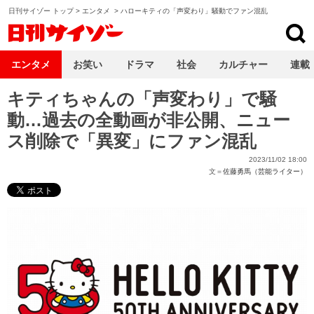
日刊サイゾー トップ
>
エンタメ
>
ハローキティの「声変わり」騒動でファン混乱
日刊サイゾー
エンタメ
お笑い
ドラマ
社会
カルチャー
連載
キティちゃんの「声変わり」で騒
動…過去の全動画が非公開、ニュー
ス削除で「異変」にファン混乱
2023/11/02 18:00
文＝
佐藤勇馬（芸能ライター）