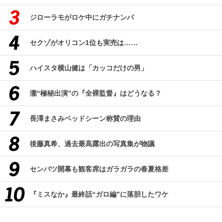
ジローラモがロケ中にガチナンパ
セクゾがオリコン1位も実売は……
ハイスタ横山健は「カッコだけの男」
瀧“極秘出演”の『全裸監督』はどうなる？
長澤まさみベッドシーン称賛の理由
後藤真希、過去最高露出の写真集が物議
センバツ開幕も観客席はガラガラの春夏格差
『ミスなか』最終話“ガロ編”に落胆したワケ