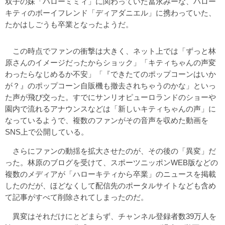
双子の妹「ハローミミィ」に関わっていた冨永みーな、ハロー
キティのボーイフレンド「ディアダニエル」に携わっていた、
たかはしごうも卒業となったようだ。
この時点でファンの衝撃は大きく、ネット上では「ずっと林
原さんのイメージだったからショック」「キティちゃんの声変
わったらなじめるか不安」「『できたてのポップコーンはいか
が？』のポップコーン自販機も撤去されちゃうのかな」といっ
た声が飛び交った。すでにサンリオピューロランドのショーや
園内で流れるアナウンスなどは「新しいキティちゃんの声」に
なっているようで、複数のファンがその音声を収めた動画を
SNS上で公開している。
さらにファンの動揺を拡大させたのが、その後の「異変」だ
った。林原のブログを受けて、スポーツニッポンWEB版などの
複数のメディアが「ハローキティから卒業」のニュースを掲載
したのだが、ほどなくして配信先のポータルサイトなども含め
て記事がすべて削除されてしまったのだ。
異変はそれだけにとどまらず、チャンネル登録者数39万人を