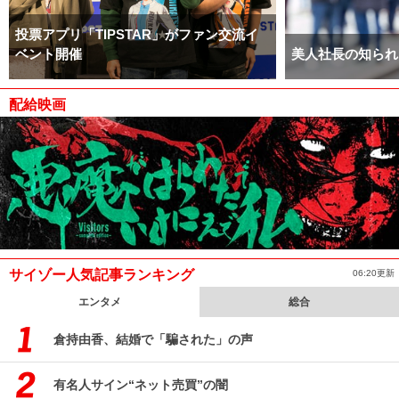
投票アプリ「TIPSTAR」がファン交流イ
ベント開催
美人社長の知られ
配給映画
サイゾー人気記事ランキング
06:20更新
エンタメ
総合
倉持由香、結婚で「騙された」の声
有名人サイン“ネット売買”の闇