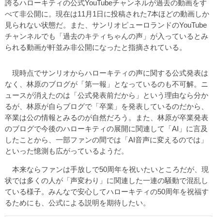
誇るハローキティの公式YouTubeチャンネルが過去の動画をす
べて非公開に。現在は11月1日に投稿された7本ほどの動画しか
見られない状態だ。また、サンリオピューロランドのYouTube
チャンネルでも「過去のキティちゃんの声」が入っているとみ
られる動画が軒並み非公開になったと指摘されている。
現時点でサンリオからハローキティの声に関する公式発表は
なく、林原のブログが「第一報」となっているのも不可解。ニ
ュースが消えたのは「公式発表前だから」という理由なら分か
るが、林原が自らブログで「卒業」を発表しているのだから、
卒業は公の情報とみるのが自然だろう。また、林原が卒業発表
のブログで今後のハローキティの展開に関連して「AI」に言及
したことから、一部ファンの間では「AI音声に変えるのでは」
といった憶測も広がっているようだ。
本来ならファンは手放しで50周年を祝いたいところだが、現
状では多くの人が「声変わり」に関連した一連の騒動で混乱し
ている様子。みんなで安心してハローキティの50周年を祝福す
るためにも、公式による説明を期待したい。