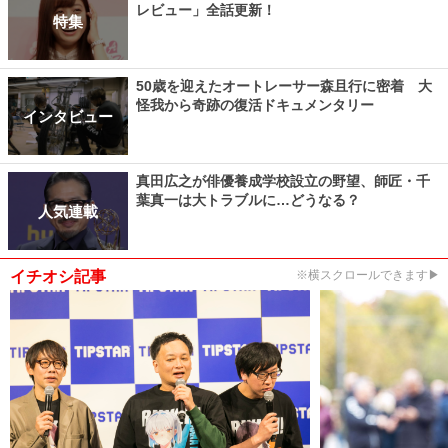
レビュー」全話更新！
特集
50歳を迎えたオートレーサー森且行に密着 大
怪我から奇跡の復活ドキュメンタリー
インタビュー
真田広之が俳優養成学校設立の野望、師匠・千
葉真一は大トラブルに…どうなる？
人気連載
イチオシ記事
※横スクロールできます▶