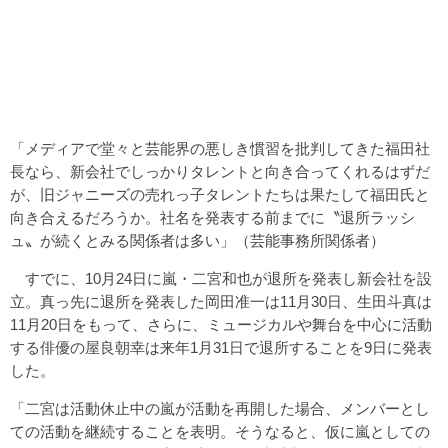
「メディアで堂々と芸能界の悪しき慣習を批判してきた福田社
長なら、新会社でしっかりタレントと向き合ってくれるはずだ
が、旧ジャニーズの売れっ子タレントたちは果たして福田氏と
向き合えるだろうか。社名を発表する前までに〝退所ラッシ
ュ〟が続くとみる関係者は多い」（芸能事務所関係者）
すでに、10月24日に嵐・二宮和也が退所を発表し新会社を設
立。真っ先に退所を発表した岡田准一は11月30日、生田斗真は
11月20日をもって、さらに、ミュージカルや舞台を中心に活動
する俳優の屋良朝幸は来年1月31日で退所することを9日に発表
した。
「二宮は活動休止中の嵐が活動を再開した場合、メンバーとし
ての活動を継続することを表明。そうなると、仮に嵐としての