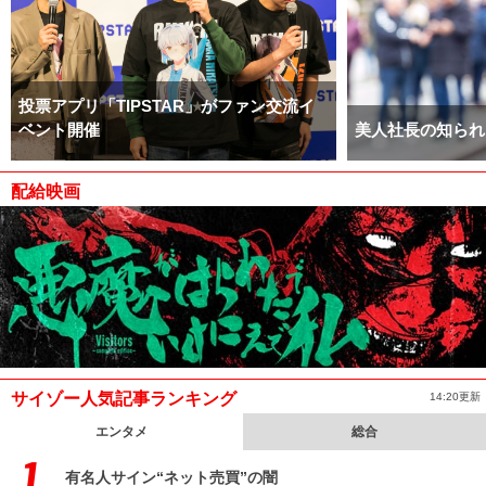
投票アプリ「TIPSTAR」がファン交流イ
ベント開催
美人社長の知られ
配給映画
サイゾー人気記事ランキング
14:20更新
エンタメ
総合
有名人サイン“ネット売買”の闇