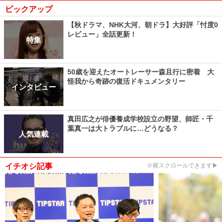
ピックアップ
【秋ドラマ、NHK大河、朝ドラ】大好評「忖度0
レビュー」全話更新！
特集
50歳を迎えたオートレーサー森且行に密着 大
怪我から奇跡の復活ドキュメンタリー
インタビュー
真田広之が俳優養成学校設立の野望、師匠・千
葉真一は大トラブルに…どうなる？
人気連載
イチオシ記事
※横スクロールできます▶