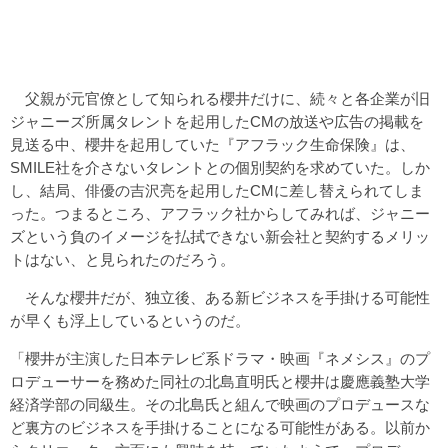
父親が元官僚として知られる櫻井だけに、続々と各企業が旧
ジャニーズ所属タレントを起用したCMの放送や広告の掲載を
見送る中、櫻井を起用していた『アフラック生命保険』は、
SMILE社を介さないタレントとの個別契約を求めていた。しか
し、結局、俳優の吉沢亮を起用したCMに差し替えられてしま
った。つまるところ、アフラック社からしてみれば、ジャニー
ズという負のイメージを払拭できない新会社と契約するメリッ
トはない、と見られたのだろう。
そんな櫻井だが、独立後、ある新ビジネスを手掛ける可能性
が早くも浮上しているというのだ。
「櫻井が主演した日本テレビ系ドラマ・映画『ネメシス』のプ
ロデューサーを務めた同社の北島直明氏と櫻井は慶應義塾大学
経済学部の同級生。その北島氏と組んで映画のプロデュースな
ど裏方のビジネスを手掛けることになる可能性がある。以前か