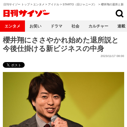
日刊サイゾー トップ
>
エンタメ
>
アイドル
>
STARTO（旧ジャニーズ）
>
櫻井翔の退所と新ビ
日刊サイゾー
エンタメ
お笑い
ドラマ
社会
カルチャー
連載
櫻井翔にささやかれ始めた退所説と
今後仕掛ける新ビジネスの中身
2023/11/17 08:00