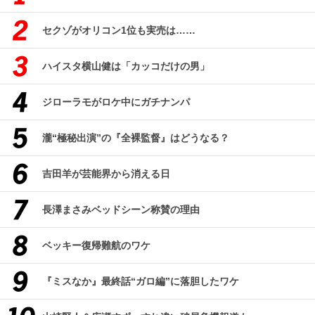
セクゾがオリコン1位も実売は……
ハイスタ横山健は「カッコだけの男」
ジローラモがロケ中にガチナンパ
瀧“極秘出演”の『全裸監督』はどうなる？
吉田羊が芸能界から消える日
長澤まさみベッドシーン称賛の理由
ベッキー復帰難航のワケ
『ミスなか』最終話“ガロ編”に落胆したワケ