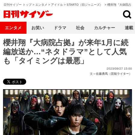
日刊サイゾー トップ
>
エンタメ
>
アイドル
>
STARTO（旧ジャニーズ）
>
櫻井翔『大病院占拠
日刊サイゾー
エンタメ
お笑い
ドラマ
社会
カルチャー
連載
櫻井翔『大病院占拠』が来年1月に続
編放送か…“ネタドラマ”として人気
も「タイミングは最悪」
2023/09/27 15:00
文＝
佐藤勇馬（芸能ライター）