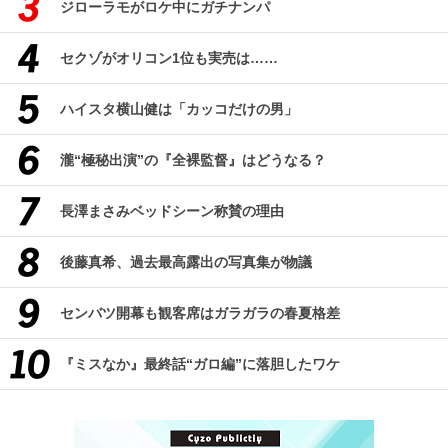
ジローラモがロケ中にガチナンパ
セクゾがオリコン1位も実売は……
ハイスタ横山健は「カッコだけの男」
瀧“極秘出演”の『全裸監督』はどうなる？
長澤まさみベッドシーン称賛の理由
後藤真希、過去最高露出の写真集が物議
センバツ開幕も観客席はガラガラの春夏格差
『ミスなか』最終話“ガロ編”に落胆したワケ