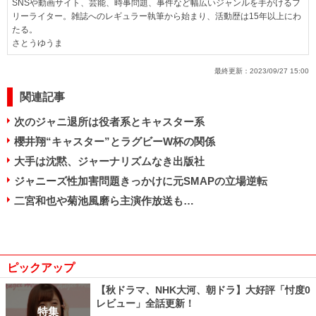
SNSや動画サイト、芸能、時事問題、事件など幅広いジャンルを手がけるフ
リーライター。雑誌へのレギュラー執筆から始まり、活動歴は15年以上にわ
たる。
さとうゆうま
最終更新：
2023/09/27 15:00
関連記事
次のジャニ退所は役者系とキャスター系
櫻井翔“キャスター”とラグビーW杯の関係
大手は沈黙、ジャーナリズムなき出版社
ジャニーズ性加害問題きっかけに元SMAPの立場逆転
二宮和也や菊池風磨ら主演作放送も…
ピックアップ
【秋ドラマ、NHK大河、朝ドラ】大好評「忖度0
レビュー」全話更新！
特集