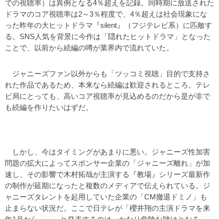
での視聴率）は異例となる4％超えを記録。同時期に放送された
ドラマのコア視聴率は2～3％程度で、4％超えは社会現象にな
った昨年の大ヒットドラマ『silent』（フジテレビ系）に匹敵す
る。SNS人気を背景に今作は「隠れたヒットドラマ」となった
ことで、以前から続編の噂が業界内で流れていた。
ジャニーズファン以外からも「ツッコミ視聴」目的で支持さ
れた作品であるため、本来なら続編は歓迎されるところ。テレ
ビ局にとっても、高いコア視聴率が見込めるのだから是が非で
も続編を作りたいはずだ。
しかし、今はタイミングがあまりに悪い。ジャニーズ性加害
問題の拡大によってスポンサー企業の「ジャニーズ離れ」が加
速し、その影響で木村拓哉が主演する『教場』シリーズ最新作
の制作が延期になったと複数のメディアで伝えられている。ジ
ャニーズタレントを起用していた企業の「CM撤退ドミノ」も
止まらない状況だ。ここで日テレが「櫻井翔の主演ドラマを来