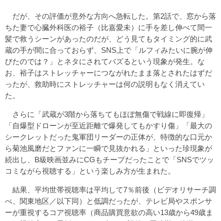
だが、その評価が意外な方向へ急転した。第2話で、窓から落
ちた妻で心臓外科医の裕子（比嘉愛未）に手を差し伸べて間一
髪で救うシーンがあったのだが、どう見てもタイミング的に武
蔵の手が間に合っておらず、SNS上で「ルフィみたいに腕が伸
びたのでは？」とネタにされてバズるという現象が発生。な
お、裕子はストレッチャーにつながれたまま落とされたはずだ
ったが、救助時にストレッチャーは何の説明もなく消えてい
た。
さらに「武蔵が3階から落ちてもほぼ無傷で戦線に即復帰」
「自爆型ドローンが至近距離で爆発してもかすり傷」「最大の
シークレットだった鬼軍団リーダーの正体が、特徴的な口元か
ら菊池風磨だとファンに一瞬で見抜かれる」といった珍現象が
続出し、B級映画並みにCGもチープだったことで「SNSでツッ
コミながら視聴する」という楽しみ方が生まれた。
結果、平均世帯視聴率は平均して7％前後（ビデオリサーチ調
べ、関東地区／以下同）と低調だったが、テレビ局やスポンサ
ーが重視するコア視聴率（商品購買意欲の高い13歳から49歳ま