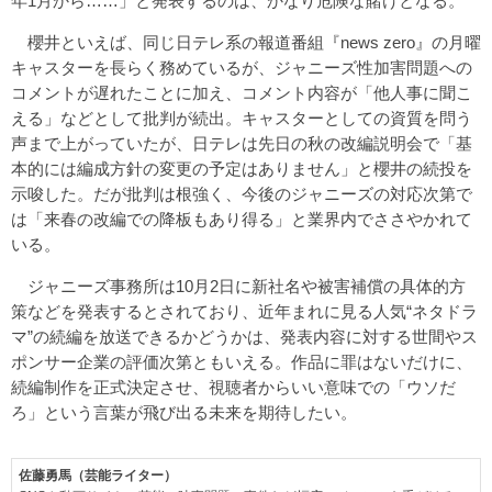
年1月から……」と発表するのは、かなり危険な賭けとなる。
櫻井といえば、同じ日テレ系の報道番組『news zero』の月曜
キャスターを長らく務めているが、ジャニーズ性加害問題への
コメントが遅れたことに加え、コメント内容が「他人事に聞こ
える」などとして批判が続出。キャスターとしての資質を問う
声まで上がっていたが、日テレは先日の秋の改編説明会で「基
本的には編成方針の変更の予定はありません」と櫻井の続投を
示唆した。だが批判は根強く、今後のジャニーズの対応次第で
は「来春の改編での降板もあり得る」と業界内でささやかれて
いる。
ジャニーズ事務所は10月2日に新社名や被害補償の具体的方
策などを発表するとされており、近年まれに見る人気“ネタドラ
マ”の続編を放送できるかどうかは、発表内容に対する世間やス
ポンサー企業の評価次第ともいえる。作品に罪はないだけに、
続編制作を正式決定させ、視聴者からいい意味での「ウソだ
ろ」という言葉が飛び出る未来を期待したい。
佐藤勇馬（芸能ライター）