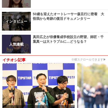
50歳を迎えたオートレーサー森且行に密着 大
怪我から奇跡の復活ドキュメンタリー
インタビュー
真田広之が俳優養成学校設立の野望、師匠・千
葉真一は大トラブルに…どうなる？
人気連載
イチオシ記事
※横スクロールできます▶