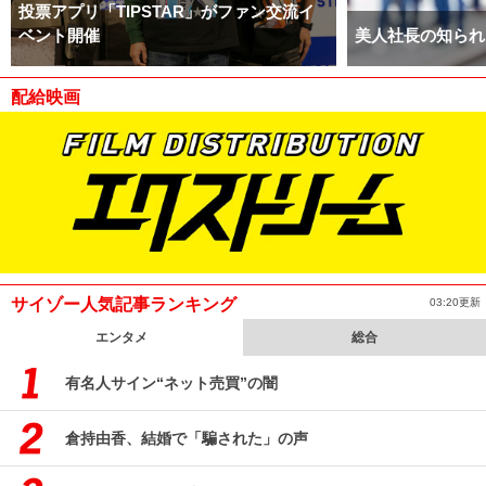
投票アプリ「TIPSTAR」がファン交流イ
ベント開催
美人社長の知られ
配給映画
サイゾー人気記事ランキング
03:20更新
エンタメ
総合
有名人サイン“ネット売買”の闇
倉持由香、結婚で「騙された」の声