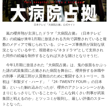
日本テレビ
『大病院占拠』公式サイト
嵐の櫻井翔が主演したドラマ『大病院占拠』（日本テレビ
系）の続編が来年1月期に放送される方向で調整されていると複
数のメディアで報じられている。ジャニーズ事務所が深刻な状
況となっている中で、視聴者から“ネタドラマ”として支持され
た同作の続編を制作するとなれば大きな賭けとなりそうだ。
今年1月期に放送された『大病院占拠』は、鬼の仮面をかぶっ
た謎の武装集団に占拠された病院を舞台に、櫻井扮する休職中
の刑事・武蔵三郎が人質救出のために奮闘するストーリー。当
初は「和製ダイ・ハード」「『24 -TWENTY FOUR-』の日本
版」といった触れ込みだったが、櫻井のアクションシーンがあ
まりにもっさりしていることから「こんな鈍くさい刑事が武装
集団と戦えるのか」とツッコミが殺到し、厳しい評価のスター
トとなった。