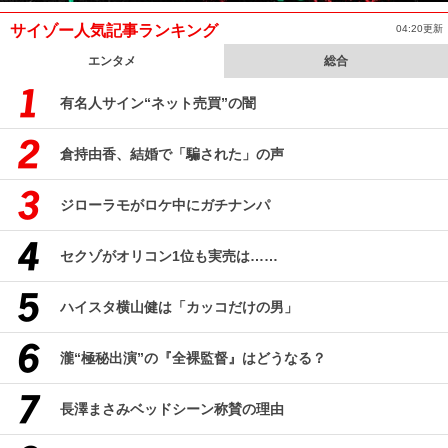
サイゾー人気記事ランキング
04:20更新
エンタメ
総合
有名人サイン“ネット売買”の闇
倉持由香、結婚で「騙された」の声
ジローラモがロケ中にガチナンパ
セクゾがオリコン1位も実売は……
ハイスタ横山健は「カッコだけの男」
瀧“極秘出演”の『全裸監督』はどうなる？
長澤まさみベッドシーン称賛の理由