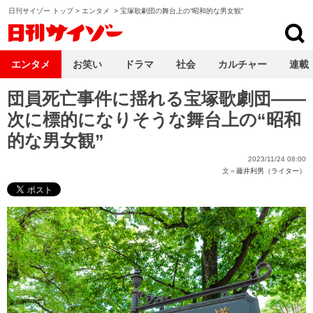
日刊サイゾー トップ
>
エンタメ
>
宝塚歌劇団の舞台上の“昭和的な男女観”
日刊サイゾー
エンタメ
お笑い
ドラマ
社会
カルチャー
連載
団員死亡事件に揺れる宝塚歌劇団――
次に標的になりそうな舞台上の“昭和
的な男女観”
2023/11/24 08:00
文＝
藤井利男（ライター）