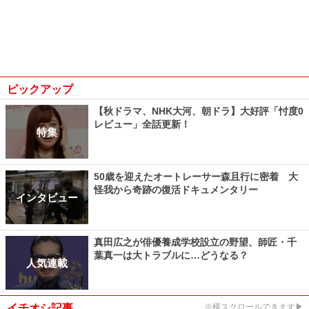
ピックアップ
【秋ドラマ、NHK大河、朝ドラ】大好評「忖度0
レビュー」全話更新！
特集
50歳を迎えたオートレーサー森且行に密着 大
怪我から奇跡の復活ドキュメンタリー
インタビュー
真田広之が俳優養成学校設立の野望、師匠・千
葉真一は大トラブルに…どうなる？
人気連載
イチオシ記事
※横スクロールできます▶