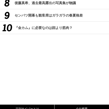
後藤真希、過去最高露出の写真集が物議
センバツ開幕も観客席はガラガラの春夏格差
『金カム』に必要なのは顔より筋肉？
日刊サイゾーとは
会社概要