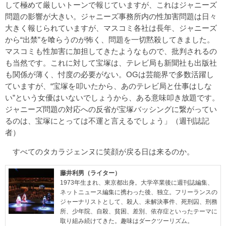
して極めて厳しいトーンで報じていますが、これはジャニーズ
問題の影響が大きい。ジャニーズ事務所内の性加害問題は日々
大きく報じられていますが、マスコミ各社は長年、ジャニーズ
から“出禁”を喰らうのが怖く、問題を一切黙殺してきました。
マスコミも性加害に加担してきたようなもので、批判されるの
も当然です。これに対して宝塚は、テレビ局も新聞社も出版社
も関係が薄く、忖度の必要がない。OGは芸能界で多数活躍し
ていますが、“宝塚を叩いたから、あのテレビ局と仕事はしな
い”という女優はいないでしょうから、ある意味叩き放題です。
ジャニーズ問題の対応への反省が宝塚バッシングに繋がってい
るのは、宝塚にとっては不運と言えるでしょう」（週刊誌記
者）
すべてのタカラジェンヌに笑顔が戻る日は来るのか。
藤井利男（ライター）
1973年生まれ、東京都出身。大学卒業後に週刊誌編集、
ネットニュース編集に携わった後、独立。フリーランスの
ジャーナリストとして、殺人、未解決事件、死刑囚、刑務
所、少年院、自殺、貧困、差別、依存症といったテーマに
取り組み続けてきた。趣味はダークツーリズム。