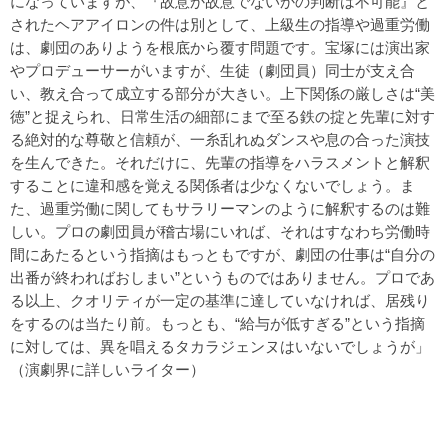
になっていますが、『故意か故意でないかの判断は不可能』と
されたヘアアイロンの件は別として、上級生の指導や過重労働
は、劇団のありようを根底から覆す問題です。宝塚には演出家
やプロデューサーがいますが、生徒（劇団員）同士が支え合
い、教え合って成立する部分が大きい。上下関係の厳しさは“美
徳”と捉えられ、日常生活の細部にまで至る鉄の掟と先輩に対す
る絶対的な尊敬と信頼が、一糸乱れぬダンスや息の合った演技
を生んできた。それだけに、先輩の指導をハラスメントと解釈
することに違和感を覚える関係者は少なくないでしょう。ま
た、過重労働に関してもサラリーマンのように解釈するのは難
しい。プロの劇団員が稽古場にいれば、それはすなわち労働時
間にあたるという指摘はもっともですが、劇団の仕事は“自分の
出番が終わればおしまい”というものではありません。プロであ
る以上、クオリティが一定の基準に達していなければ、居残り
をするのは当たり前。もっとも、“給与が低すぎる”という指摘
に対しては、異を唱えるタカラジェンヌはいないでしょうが」
（演劇界に詳しいライター）