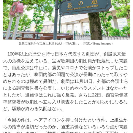
阪急宝塚駅から宝塚大劇場を結ぶ「花の道」。（写真／Getty Images）
100年以上の歴史を持つ日本を代表する劇団が、創設以来最
大の危機を迎えている。宝塚歌劇団の劇団員が転落死した問題
で、宙組公演は中止に。震災やコロナで公演がストップしたこ
とはあったが、劇団内部の問題で公演が長期にわたって取りや
められるのは極めて異例だ。劇団は11月14日、外部の弁護士ら
による調査報告書を公表し、いじめやハラスメントはなかった
としたが、遺族側はこれに強く反発。さらに22日、西宮労働基
準監督署が歌劇団へ立ち入り調査をしたことが明らかになるな
ど、騒動が終わる気配はない。
「今回の件は、ヘアアイロンを押し付けたという件、上級生か
らの指導が適切だったのか、過重労働などいろいろな点が問題