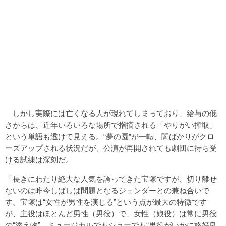
しかし実際には亡くなる人が現れてしまっており、給与の低
さからは、近年いろいろな場所で指摘される「やりがい搾取」
という単語も透けて見える。“夢の園”が一転、闇ばかりがクロ
ーズアップされる状況だが、公演が再開されても劇団に待ち受
ける試練は深刻だ。
「長きにわたり絶大な人気を誇ってきた宝塚ですが、切り離せ
ないのは昨今しばしば問題となるジェンダーとの兼ね合いで
す。宝塚は“女性が男性を演じる”という点が最大の特徴です
が、主役はほとんど男性（男役）で、女性（娘役）は常に男役
の“添え物”。ミュージカルでもショーでも“男役がいかに格好良