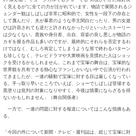
く見えるか”に全ての力が注がれています。物語で展開されるジ
ェンダー観はしばしば非常に昭和的で、女性を一段下の存在と
して蔑んだり、夫が暴君のような亭主関白だったり、男の女遊
びは許容されても逆だと許されなかったりといったストーリー
は少なくない。貴族や身分差、出自、容姿の良し悪しが物語の
カギを握る作品も多いのですが、最終的にそれらを否定するわ
けではなく、むしろ肯定してしまうような形で終わるパターン
も珍しくなく、テレビドラマや大衆映画を見慣れた人はショッ
クを受けるかもしれません。これまで宝塚の舞台は、宝塚的な
世界観を共有できる熱心なファンしかいない中で公演が行われ
てきましたが、一連の騒動で宝塚に対する目は厳しくなってい
る。手っ取り早いところでいえば、ショーでしばしば登場する
黒塗りは批判の対象になりやすく、今後は慎重にならざるを得
ないかもしれません」（舞台関係者）
一方で、一連の問題に対する報道についてはこんな指摘もあ
る。
「今回の件について新聞・テレビ・週刊誌は、総じて宝塚に対