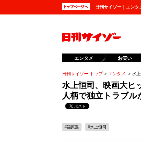
日刊サイゾー｜エンタ
エンタメ
お笑い
日刊サイゾー トップ
>
エンタメ
>
水上
水上恒司、映画大ヒ
人柄で独立トラブル
#福原遥
#水上恒司