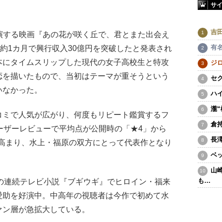
サ
吉
演する映画『あの花が咲く丘で、君とまた出会え
有
ら約1カ月で興行収入30億円を突破したと発表され
本にタイムスリップした現代の女子高校生と特攻
ジ
恋を描いたもので、当初はテーマが重そうという
セ
いなかった。
ハ
瀧
ミで人気が広がり、何度もリピート鑑賞するフ
倉
ユーザーレビューで平均点が公開時の「★4」から
長
が高まり、水上・福原の双方にとって代表作となり
ベ
山
も…
の連続テレビ小説『ブギウギ』でヒロイン・福来
愛助を好演中。中高年の視聴者は今作で初めて水
ァン層が急拡大している。