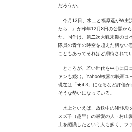
だろうか。
今月12日、水上と福原遥がW主
たら。』が昨年12月8日の公開か
た。同作は、第二次大戦末期の日
隊員の青年の時空を超えた切ない
こともあってそれほど期待されて
ところが、若い世代を中心に口コ
ァンも続出。Yahoo!検索の映画
現在は「★4.3」になるなど評価
そうな勢いになっている。
水上といえば、放送中のNHK朝
スズ子（趣里）の最愛の人・村山
上を認識したという人も多く、フ