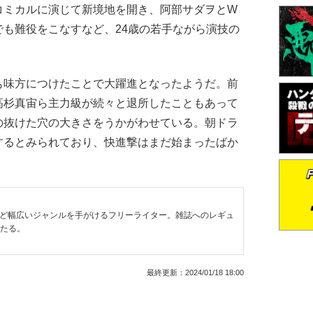
コミカルに演じて新境地を開き、阿部サダヲとW
も難役をこなすなど、24歳の若手ながら演技の
味方につけたことで大躍進となったようだ。前
高杉真宙ら主力級が続々と退所したこともあって
の抜けた穴の大きさをうかがわせている。朝ドラ
するとみられており、快進撃はまだ始まったばか
など幅広いジャンルを手がけるフリーライター。雑誌へのレギュ
わたる。
最終更新：
2024/01/18 18:00