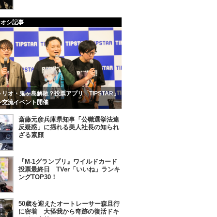
チオシ記事
リオ・鬼ヶ島解散？投票アプリ「TIPSTAR」
ン交流イベント開催
斎藤元彦兵庫県知事「公職選挙法違
反疑惑」に揺れる美人社長の知られ
ざる素顔
『M-1グランプリ』ワイルドカード
投票最終日 TVer「いいね」ランキ
ングTOP30！
50歳を迎えたオートレーサー森且行
に密着 大怪我から奇跡の復活ドキ