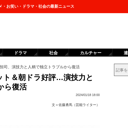
メ・お笑い・ドラマ・社会の最新ニュース
ドラマ
社会
カルチャー
連
恒司、演技力と人柄で独立トラブルから復活
ット＆朝ドラ好評…演技力と
から復活
2024/01/18 18:00
文＝
佐藤勇馬（芸能ライター）