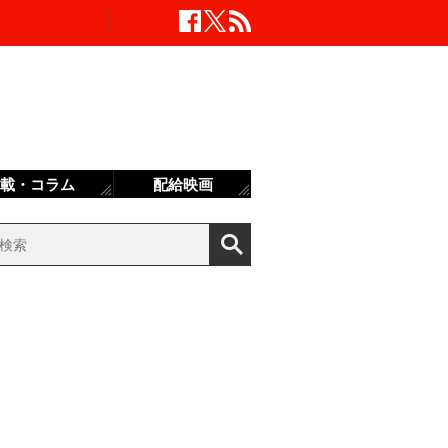
載・コラム
配給映画