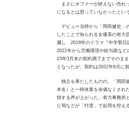
まさにオファーが絶えない売れっ
になるとは思っていなかったとい
デビュー当時から「岡田健史」の
したことで知られる女優系の有力
属し、2018年のドラマ『中学聖
2021年から労働環境や給与面な
23年3月末の契約満了までそのま
となったが、契約は2022年8月に
独立を果たしたものの、「岡田健
本名）と一時休業を余儀なくされ
惧する声が上がった。有力事務所
ビ局などが「忖度」で起用を控え