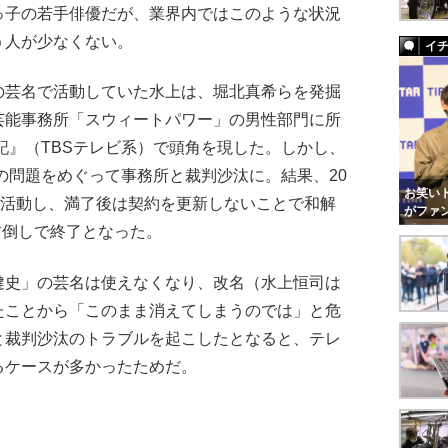
子の若手俳優だが、業界内ではこのような状況
う人が少なくない。
イ
芸名で活動していた水上は、堀北真希らを発掘
芸能事務所「スウィートパワー」の男性部門に所
日記』（TBSテレビ系）で頭角を現した。しかし、
どの問題をめぐって事務所と裁判沙汰に。結果、20
お笑いト
ま活動し、満了後は契約を更新しないことで和解
がファ
前倒しで終了となった。
史」の芸名は使えなくなり、改名（水上恒司は
たことから「このまま消えてしまうのでは」と危
と裁判沙汰のトラブルを起こしたとなると、テレ
るケースが多かったためだ。