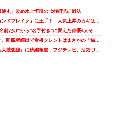
健史」改め水上恒司の“対週刊誌”戦法
福原遥、女優と声優の両輪で「セカンドブレイク」に王手！ 人気上昇のカギは「美声」にあり？
瑛太が「永山瑛太」に改名…“下の名前だけ”から“名字付き”に変えた俳優4人それぞれの事情
桐谷美玲も退社のスウィートパワー、離脱者続出で看板タレントはまさかの「猫」!?
『翔んで埼玉』が大ヒット、『踊る大捜査線』に続編報道…フジテレビ、活気づく映画事業で巻き返しへ？