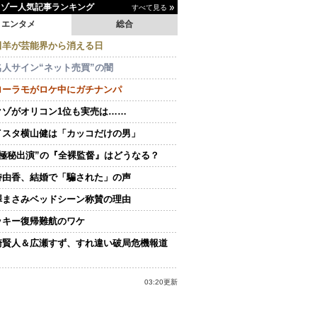
イゾー人気記事ランキング
すべて見る
エンタメ
総合
田羊が芸能界から消える日
名人サイン“ネット売買”の闇
ローラモがロケ中にガチナンパ
クゾがオリコン1位も実売は……
イスタ横山健は「カッコだけの男」
“極秘出演”の『全裸監督』はどうなる？
持由香、結婚で「騙された」の声
澤まさみベッドシーン称賛の理由
ッキー復帰難航のワケ
崎賢人＆広瀬すず、すれ違い破局危機報道
03:20更新