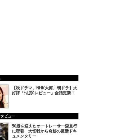
集
【秋ドラマ、NHK大河、朝ドラ】大
好評「忖度0レビュー」全話更新！
ンタビュー
50歳を迎えたオートレーサー森且行
に密着 大怪我から奇跡の復活ドキ
ュメンタリー