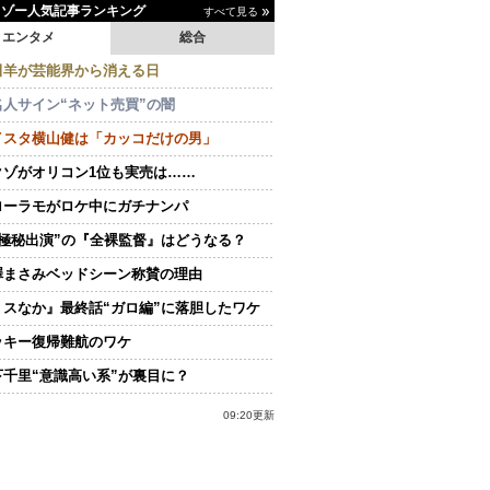
イゾー人気記事ランキング
すべて見る
エンタメ
総合
田羊が芸能界から消える日
名人サイン“ネット売買”の闇
イスタ横山健は「カッコだけの男」
クゾがオリコン1位も実売は……
ローラモがロケ中にガチナンパ
“極秘出演”の『全裸監督』はどうなる？
澤まさみベッドシーン称賛の理由
ミスなか』最終話“ガロ編”に落胆したワケ
ッキー復帰難航のワケ
下千里“意識高い系”が裏目に？
09:20更新