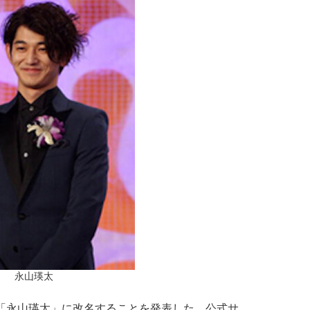
永山瑛太
「永山瑛太」に改名することを発表した。公式サ