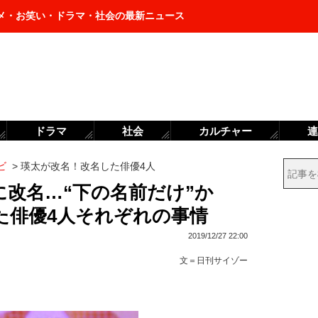
メ・お笑い・ドラマ・社会の最新ニュース
ドラマ
社会
カルチャー
連
ビ
>
瑛太が改名！改名した俳優4人
改名…“下の名前だけ”か
た俳優4人それぞれの事情
2019/12/27 22:00
文＝
日刊サイゾー