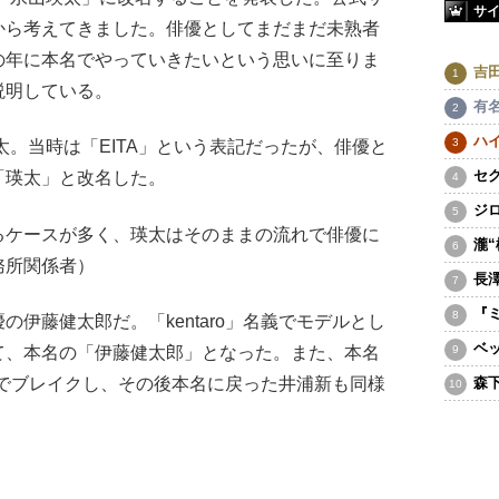
サ
から考えてきました。俳優としてまだまだ未熟者
の年に本名でやっていきたいという思いに至りま
吉
説明している。
有
ハ
太。当時は「EITA」という表記だったが、俳優と
セ
「瑛太」と改名した。
ジ
るケースが多く、瑛太はそのままの流れで俳優に
瀧
務所関係者）
長
『
伊藤健太郎だ。「kentaro」名義でモデルとし
ベ
て、本名の「伊藤健太郎」となった。また、本名
名でブレイクし、その後本名に戻った井浦新も同様
森