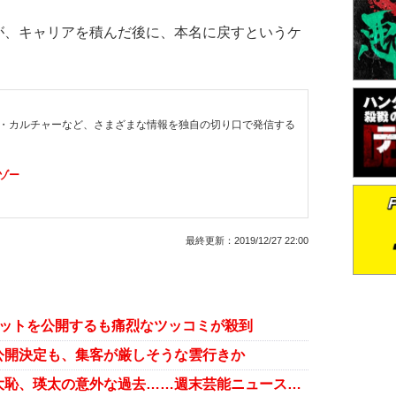
、キャリアを積んだ後に、本名に戻すというケ
・カルチャーなど、さまざまな情報を独自の切り口で発信する
ゾー
最終更新：
2019/12/27 22:00
ョットを公開するも痛烈なツッコミが殺到
公開決定も、集客が厳しそうな雲行きか
吉本騒動に興ざめ、市井紗耶香が大恥、瑛太の意外な過去……週末芸能ニュース雑話