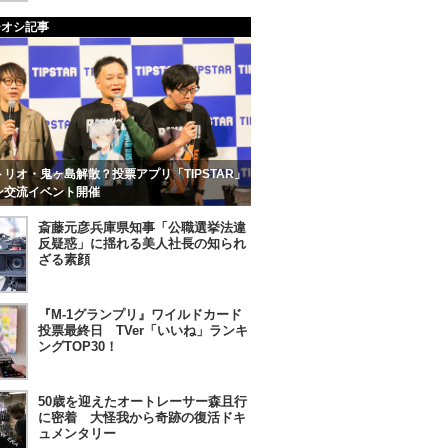
チオシ記事
リオ・鬼ヶ島解散？投票アプリ「TIPSTAR」
ン交流イベント開催
斎藤元彦兵庫県知事「公職選挙法違
反疑惑」に揺れる美人社長の知られ
ざる素顔
『M-1グランプリ』ワイルドカード
投票最終日 TVer「いいね」ランキ
ングTOP30！
50歳を迎えたオートレーサー森且行
に密着 大怪我から奇跡の復活ドキ
ュメンタリー