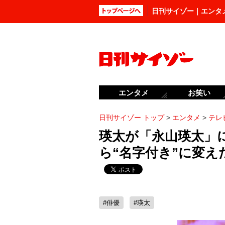
日刊サイゾー｜エンタ
エンタメ
お笑い
日刊サイゾー トップ
>
エンタメ
>
テレ
瑛太が「永山瑛太」に
ら“名字付き”に変え
#俳優
#瑛太