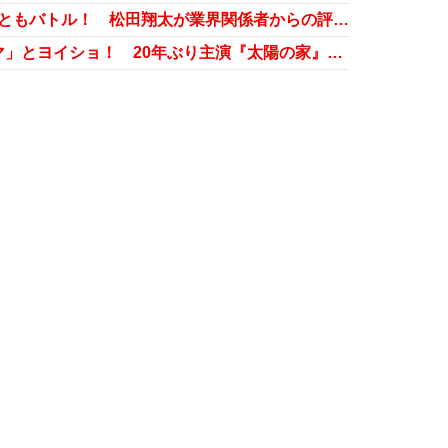
戸田恵梨香から共演NG指定、瑛太ともバトル！ 松田翔太が業界関係者からの評価が低いワケ
長渕剛が瑛太を「映画界のカリスマ」とヨイショ！ 20年ぶり主演『太陽の家』配給不明の怪