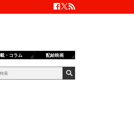
載・コラム
配給映画