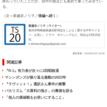
終わっていたことだが、田中の発言にも改めて乗ってみせてい
る。
（文＝新越谷ノリヲ／
後編へ続く
）
新越谷ノリヲ（ライター）
東武伊勢崎線新越谷駅周辺をこよなく愛する中年ライタ
ー。お笑い、ドラマ、ボクシングなど。現在は23区内在
住。
n.shinkoshigaya@gmail.com
最終更新：
2024/01/25 16:00
関連記事
『R-1』有力者が次々に2回戦敗退
マシンガンズが振り返る激動の2023年
『ラヴィット！』通訳さん事件の衝撃
バカリズム「大喜利の強さ」の裏側を語る
「他人の価値観をお笑いにすること」