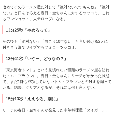
改めてそのラーメン屋に対して「絶対ないですもんね」「絶対
ない」と口をそろえる春日・金ちゃんに対するツッコミ。これ
もワンショット、大テロップになる。
13分25秒「やめろって」
その後も「絶対ない」「向こう10年ない」と言い続ける2人に
付き合う形でワイプでもフォローツッコミ。
13分41秒「いやー、どうなの？」
「東京海老トマト」という見慣れない種類のラーメン屋を訪れ
たトム・ブラウンに。春日・金ちゃんにリーチがかかった状態
で、まだ1軒も成功していないトム・ブラウンとの対比を煽って
いる。結果、クリアとなるが、それには何も言わない。
15分13秒「ええやろ、別に」
リーチの春日・金ちゃんが発見した中華料理屋「タイガー」。