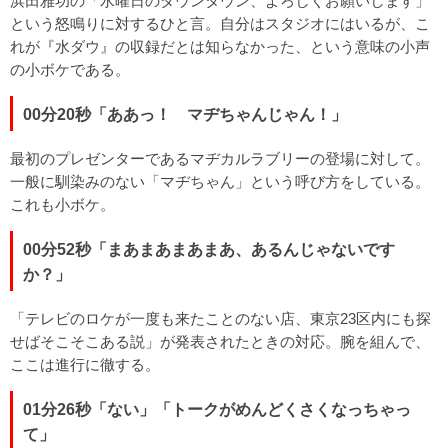
浜田雅功の「水曜日のダウンタウン、よろしくお願いします」
という怒鳴りに対するひと言。自分はスタジオにはいるが、こ
れが『水ダウ』の収録だとは知らなかった、という意味の小声
の小ボケである。
00分20秒「ああっ！ マヂちゃんじゃん！」
最初のプレゼンターであるマヂカルラブリーの登場に対して。
一般に馴染みのない「マヂちゃん」という呼び方をしている。
これも小ボケ。
00分52秒「まあまあまあまあ、あるんじゃないです
か？」
「テレビのロケが一度も来たことのない店、東京23区内にも探
せばそこそこある説」が発表されたときの対応。腕を組んで、
ここは進行に徹する。
01分26秒「ない」「トークがめんどくさくなっちゃっ
て」