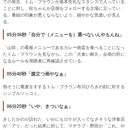
ての発言。トム・ブラウンが基本失礼なスタンスで入っている
ことに対し、松ちゃんが店側をフォローする立場に立ってい
る。番組の印象が悪くならないよう、細やかな気遣いが見え
る。
05分36秒「自分で（メニューを）選べないんやもんね」
「山吹」の看板メニューであるカレー南蛮を食べることになっ
たトム・ブラウンを見ながら。この「大食い耐久」企画の肝に
なるルールを視聴者に再確認させている。
05分40秒「腹立つ画やなぁ」
熱そうに蕎麦をすするトム・ブラウン布川ひろきの顔に対する
シンプルツッコミ。
06分25秒「いや、きついなぁ」
きしたかのが訪れた、いかにもロケが入ってなさそうな洋食店
が「アリ」だった結果に対して、マヂラブ・野田が「これ、や