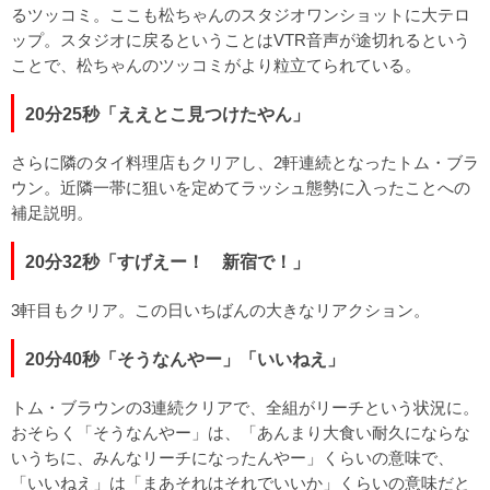
るツッコミ。ここも松ちゃんのスタジオワンショットに大テロ
ップ。スタジオに戻るということはVTR音声が途切れるという
ことで、松ちゃんのツッコミがより粒立てられている。
20分25秒「ええとこ見つけたやん」
さらに隣のタイ料理店もクリアし、2軒連続となったトム・ブラ
ウン。近隣一帯に狙いを定めてラッシュ態勢に入ったことへの
補足説明。
20分32秒「すげえー！ 新宿で！」
3軒目もクリア。この日いちばんの大きなリアクション。
20分40秒「そうなんやー」「いいねえ」
トム・ブラウンの3連続クリアで、全組がリーチという状況に。
おそらく「そうなんやー」は、「あんまり大食い耐久にならな
いうちに、みんなリーチになったんやー」くらいの意味で、
「いいねえ」は「まあそれはそれでいいか」くらいの意味だと