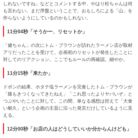
しれないですね」などとコメントする中、やはり松ちゃんは何
も言わない。まだ序盤ということで、おもしろによる「山」を
作らないようにしているのかもしれない。
11分04秒「そうかー、リセットか」
「健ちゃん」の次にトム・ブラウンが訪れたラーメン店が取材
アリだったことを受けて。企画初のリセットが発生したことに
対してのリアクション。ここでもルールの再確認。細やか。
11分15秒「来たか」
ドボンの結果、ホタテ塩ラーメンを完食したトム・ブラウンが
「腹もきつくなってきたねえ」「これ思ったよりヤバいぞ」と
つぶやいたことに対して。この間、単なる感想は控えて「大食
い耐久」という企画の主旨に沿った発言だけしているように見
える。
12分00秒「お店の人はどうしていいか分からんけども」