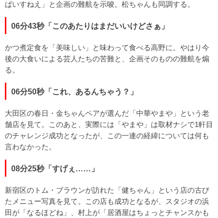
ばいすねえ」と企画の難航を示唆。松ちゃんも同調する。
06分43秒「このあたりはまだいいけどさぁ」
かつ煮定食を「美味しい」と味わって食べる高野に。やはり今
後の大食いによる芸人たちの苦難と、企画そのものの難航を煽
る。
06分50秒「これ、あるんちゃう？」
大田区の春日・金ちゃんペアが選んだ「中華やまや」という老
舗店を見て。このあと、実際には「やまや」は取材ナシで1軒目
のチャレンジ成功となったが、この一連の経緯については何も
言わなかった。
08分25秒「すげぇ……」
新宿区のトム・ブラウンが訪れた「健ちゃん」という店の古び
たメニュー写真を見て。この店も成功となるが、スタジオの浜
田が「なるほどね」、村上が「居酒屋はちょっとチャンスかも