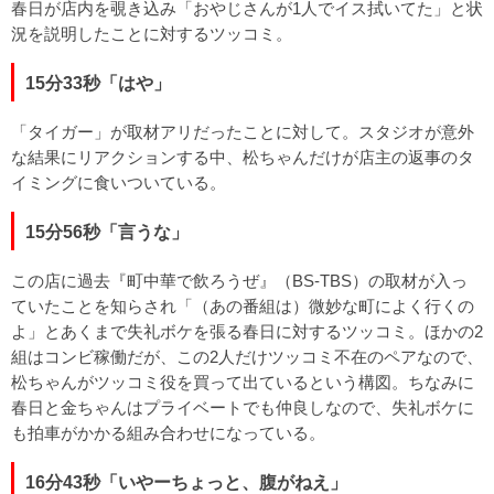
春日が店内を覗き込み「おやじさんが1人でイス拭いてた」と状
況を説明したことに対するツッコミ。
15分33秒「はや」
「タイガー」が取材アリだったことに対して。スタジオが意外
な結果にリアクションする中、松ちゃんだけが店主の返事のタ
イミングに食いついている。
15分56秒「言うな」
この店に過去『町中華で飲ろうぜ』（BS-TBS）の取材が入っ
ていたことを知らされ「（あの番組は）微妙な町によく行くの
よ」とあくまで失礼ボケを張る春日に対するツッコミ。ほかの2
組はコンビ稼働だが、この2人だけツッコミ不在のペアなので、
松ちゃんがツッコミ役を買って出ているという構図。ちなみに
春日と金ちゃんはプライベートでも仲良しなので、失礼ボケに
も拍車がかかる組み合わせになっている。
16分43秒「いやーちょっと、腹がねえ」