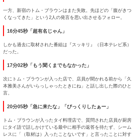
一方、新宿のトム・ブラウンはまた失敗。先ほどの「腹がきつ
くなってきた」という2人の発言を思い出させるフォロー。
16分45秒「超有名じゃん」
しかも過去に取材された番組は『スッキリ』（日本テレビ系）
だった。
17分02秒「もう聞くまでもなかった」
次にトム・ブラウンが入った店で、店員が聞かれる前から「久
本雅美さんがいらっしゃったときにね」と話し出した際のひと
言。
20分05秒「急に来たな」「びっくりしたぁー」
トム・ブラウンが入ったタイ料理店で、質問された店員が厨房
にタイ語で話しかけている最中に相手の返答を待たず、シーム
レスに「（取材は）入ったことないです」と言ったことに対す