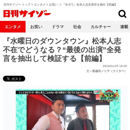
日刊サイゾー トップ
>
エンタメ
>
お笑い
>
『水ダウ』松本人志全発言を抽出【前編】
日刊サイゾー
エンタメ
お笑い
ドラマ
社会
カルチャー
連載
『水曜日のダウンタウン』松本人志
不在でどうなる？“最後の出演”全発
言を抽出して検証する【前編】
2024/01/25 16:00
文＝
新越谷ノリヲ（ライター）