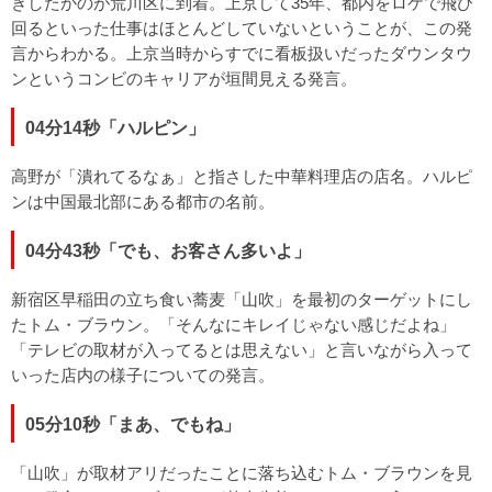
きしたかのが荒川区に到着。上京して35年、都内をロケで飛び
回るといった仕事はほとんどしていないということが、この発
言からわかる。上京当時からすでに看板扱いだったダウンタウ
ンというコンビのキャリアが垣間見える発言。
04分14秒「ハルピン」
高野が「潰れてるなぁ」と指さした中華料理店の店名。ハルピ
ンは中国最北部にある都市の名前。
04分43秒「でも、お客さん多いよ」
新宿区早稲田の立ち食い蕎麦「山吹」を最初のターゲットにし
たトム・ブラウン。「そんなにキレイじゃない感じだよね」
「テレビの取材が入ってるとは思えない」と言いながら入って
いった店内の様子についての発言。
05分10秒「まあ、でもね」
「山吹」が取材アリだったことに落ち込むトム・ブラウンを見