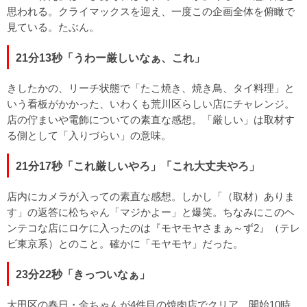
思われる。クライマックスを迎え、一度この企画全体を俯瞰で
見ている。たぶん。
21分13秒「うわー厳しいなぁ、これ」
きしたかの、リーチ状態で「たこ焼き、焼き鳥、タイ料理」と
いう看板がかかった、いわくも荒川区らしい店にチャレンジ。
店の佇まいや電飾についての素直な感想。「厳しい」は取材す
る側として「入りづらい」の意味。
21分17秒「これ厳しいやろ」「これ大丈夫やろ」
店内にカメラが入っての素直な感想。しかし「（取材）ありま
す」の返答に松ちゃん「マジかよー」と爆笑。ちなみにこのヘ
ンテコな店にロケに入ったのは『モヤモヤさまぁ～ず2』（テレ
ビ東京系）とのこと。確かに「モヤモヤ」だった。
23分22秒「きっついなぁ」
大田区の春日・金ちゃんが4件目の焼肉店でクリア。開始10時