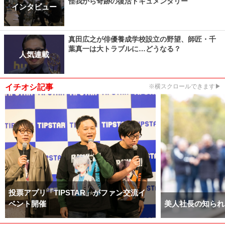
怪我から奇跡の復活ドキュメンタリー
インタビュー
真田広之が俳優養成学校設立の野望、師匠・千
葉真一は大トラブルに…どうなる？
人気連載
イチオシ記事
※横スクロールできます▶
投票アプリ「TIPSTAR」がファン交流イ
ベント開催
美人社長の知られ