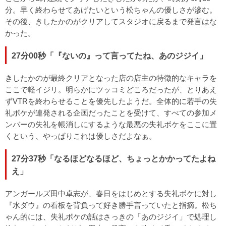
分。早く終わらせてあげたいという松ちゃんの優しさが滲む。
その後、きしたかのがクリアしてスタジオに戻るまで発言はな
かった。
27分00秒「『ないの』って言ってたね、あのジジイ」
きしたかのが最終クリアとなった店の店主の特徴的なキャラを
ここで軽イジリ。明らかにツッコミどころだったが、とりあえ
ずVTRを終わらせることを優先したようだ。全体的に若手の失
礼ボケが連発される企画だったことを受けて、すべての参加メ
ンバーの失礼を帳消しにするような最悪の失礼ボケをここに置
くという、やっぱりこれは優しさだよなぁ。
27分37秒「なるほどなるほど、ちょっとかかってたよね
え」
アンガールズ田中卓志が、春日をはじめとする失礼ボケに対し
『水ダウ』の看板を背負って好き勝手言っていたと指摘。松ち
ゃん的には、失礼ボケの話はさっきの「あのジジイ」で処理し