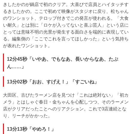
きしたかのが鍋店で初のクリア。大喜びで店員とハイタッチす
るきしたかの。ここで初めて映像がスタジオに戻り、松ちゃん
のワンショット、テロップ付きでこの発言が使われる。「大食
い耐久」とは別に「ロケが入ってないと喜ぶ芸人」という店に
とっては意味不明の光景が発生する面白さを端的に表現してい
る。編集側の「ここでこれを言ってほしかった」という気持ち
が表れたワンショット。
12分45秒「いやあ、でもなあ、長いからなあ、たぶ
ん……」
13分02秒「おお、すげえ！」「すごいね」
大田区、古びたラーメン店を見つけ「これは絶対ない」「初カ
メラ」とはしゃぐ春日・金ちゃんを心配しつつ、そのラーメン
店がクリアだったことへのリアクション。これで3店連続とな
り、リーチがかかった。
13分13秒「やめろ！」