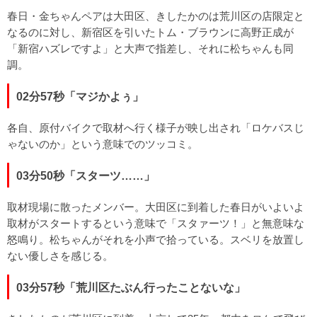
春日・金ちゃんペアは大田区、きしたかのは荒川区の店限定と
なるのに対し、新宿区を引いたトム・ブラウンに高野正成が
「新宿ハズレですよ」と大声で指差し、それに松ちゃんも同
調。
02分57秒「マジかよぅ」
各自、原付バイクで取材へ行く様子が映し出され「ロケバスじ
ゃないのか」という意味でのツッコミ。
03分50秒「スターツ……」
取材現場に散ったメンバー。大田区に到着した春日がいよいよ
取材がスタートするという意味で「スタァーツ！」と無意味な
怒鳴り。松ちゃんがそれを小声で拾っている。スベリを放置し
ない優しさを感じる。
03分57秒「荒川区たぶん行ったことないな」