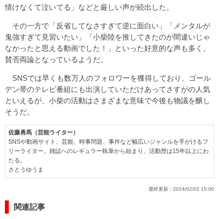
情けなくて泣いてる」などと厳しい声が続出した。
その一方で「反省してなさすぎて逆に面白い」「メンタルが
鬼強すぎて見習いたい」「小柴陸を推してきたのが間違いじゃ
なかったと思える動画でした！」といった好意的な声も多く、
賛否両論となっているようだ。
SNSでは早くも数万人のフォロワーを獲得しており、ゴール
デン帯のテレビ番組にも出演していただけあってさすがの人気
といえるが、小柴の活動はさまざまな意味で今後も物議を醸し
そうだ。
佐藤勇馬（芸能ライター）
SNSや動画サイト、芸能、時事問題、事件など幅広いジャンルを手がけるフ
リーライター。雑誌へのレギュラー執筆から始まり、活動歴は15年以上にわ
たる。
さとうゆうま
最終更新：
2024/02/02 15:00
関連記事