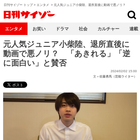
日刊サイゾー トップ
>
エンタメ
>
元人気ジュニア小柴陸、退所直後に動画で悪ノリ？
日刊サイゾー
エンタメ
お笑い
ドラマ
社会
カルチャー
連載
元人気ジュニア小柴陸、退所直後に
動画で悪ノリ？ 「あきれる」「逆
に面白い」と賛否
2024/02/02 15:00
文＝
佐藤勇馬（芸能ライター）