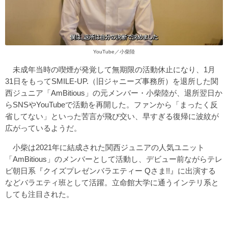
YouTube／小柴陸
未成年当時の喫煙が発覚して無期限の活動休止になり、1月
31日をもってSMILE-UP.（旧ジャニーズ事務所）を退所した関
西ジュニア「AmBitious」の元メンバー・小柴陸が、退所翌日か
らSNSやYouTubeで活動を再開した。ファンから「まったく反
省してない」といった苦言が飛び交い、早すぎる復帰に波紋が
広がっているようだ。
小柴は2021年に結成された関西ジュニアの人気ユニット
「AmBitious」のメンバーとして活動し、デビュー前ながらテレ
ビ朝日系『クイズプレゼンバラエティー Qさま!!』に出演する
などバラエティ班として活躍。立命館大学に通うインテリ系と
しても注目された。