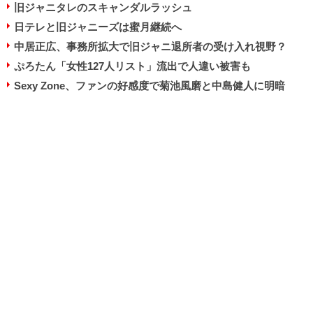
旧ジャニタレのスキャンダルラッシュ
日テレと旧ジャニーズは蜜月継続へ
中居正広、事務所拡大で旧ジャニ退所者の受け入れ視野？
ぷろたん「女性127人リスト」流出で人違い被害も
Sexy Zone、ファンの好感度で菊池風磨と中島健人に明暗