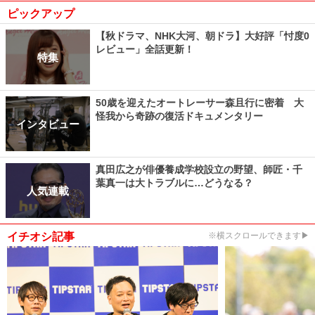
ピックアップ
【秋ドラマ、NHK大河、朝ドラ】大好評「忖度0
レビュー」全話更新！
特集
50歳を迎えたオートレーサー森且行に密着 大
怪我から奇跡の復活ドキュメンタリー
インタビュー
真田広之が俳優養成学校設立の野望、師匠・千
葉真一は大トラブルに…どうなる？
人気連載
イチオシ記事
※横スクロールできます▶