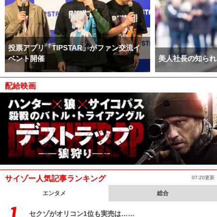
投票アプリ「TIPSTAR」がファン交流イ
ベント開催
美人社長の知られ
配給映画
サイゾー人気記事ランキング
07:20更新
エンタメ
総合
セクゾがオリコン1位も実売は……