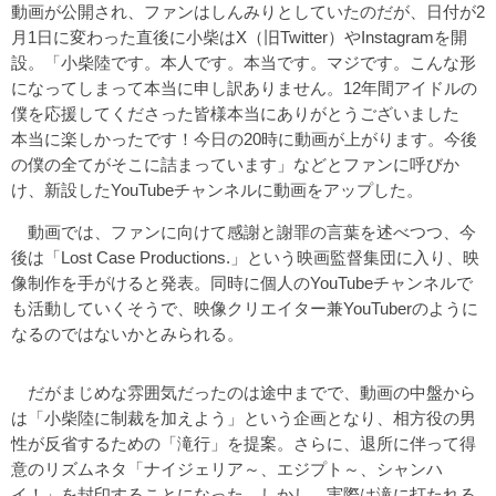
動画が公開され、ファンはしんみりとしていたのだが、日付が2
月1日に変わった直後に小柴はX（旧Twitter）やInstagramを開
設。「小柴陸です。本人です。本当です。マジです。こんな形
になってしまって本当に申し訳ありません。12年間アイドルの
僕を応援してくださった皆様本当にありがとうございました
本当に楽しかったです！今日の20時に動画が上がります。今後
の僕の全てがそこに詰まっています」などとファンに呼びか
け、新設したYouTubeチャンネルに動画をアップした。
動画では、ファンに向けて感謝と謝罪の言葉を述べつつ、今
後は「Lost Case Productions.」という映画監督集団に入り、映
像制作を手がけると発表。同時に個人のYouTubeチャンネルで
も活動していくそうで、映像クリエイター兼YouTuberのように
なるのではないかとみられる。
だがまじめな雰囲気だったのは途中までで、動画の中盤から
は「小柴陸に制裁を加えよう」という企画となり、相方役の男
性が反省するための「滝行」を提案。さらに、退所に伴って得
意のリズムネタ「ナイジェリア～、エジプト～、シャンハ
イ！」を封印することになった。しかし、実際は滝に打たれる