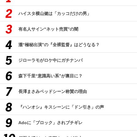
ハイスタ横山健は「カッコだけの男」
有名人サイン“ネット売買”の闇
瀧“極秘出演”の『全裸監督』はどうなる？
ジローラモがロケ中にガチナンパ
森下千里“意識高い系”が裏目に？
長澤まさみベッドシーン称賛の理由
『ハンオシ』キスシーンに「ドン引き」の声
Adoに「ブロック」されブチギレ