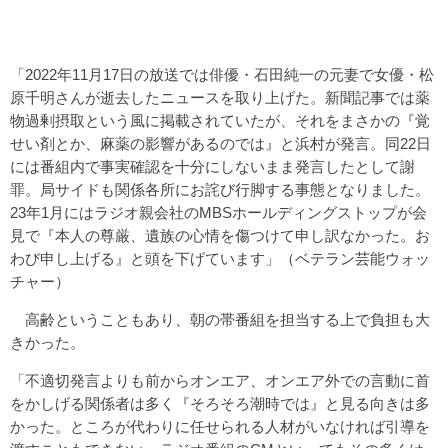
「2022年11月17日の放送では俳優・石田純一の元妻で女優・松
原千明さんが逝去したニュースを取り上げた。新聞記事では薬
物過剰摂取という風に掲載されていたが、それをまさかの『覚
せい剤とか、麻薬の影響があるのでは』と浜村が発言。同22日
には番組内で事実確認を十分にしないまま発言したとして謝
罪。局サイドも関係各所にお詫び行脚する事態となりました。
23年1月にはラジオ親会社のMBSホールディングストップが会
見で『本人の尊厳、遺族の心情を傷つけて申し訳なかった。お
わび申し上げる』と頭を下げています」（ベテラン芸能ウォッ
チャー）
高齢ということもあり、朝の帯番組を担当する上で負担も大
きかった。
「不適切発言よりも前からオンエア、オンエア外での言動に首
をかしげる関係者は多く『そろそろ潮時では』と見る向きは多
かった。ところが代わりに任せられる人材がいなければ引導を