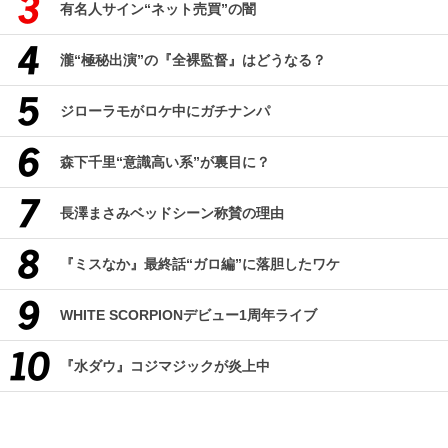
有名人サイン“ネット売買”の闇
瀧“極秘出演”の『全裸監督』はどうなる？
ジローラモがロケ中にガチナンパ
森下千里“意識高い系”が裏目に？
長澤まさみベッドシーン称賛の理由
『ミスなか』最終話“ガロ編”に落胆したワケ
WHITE SCORPIONデビュー1周年ライブ
『水ダウ』コジマジックが炎上中