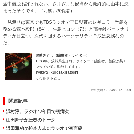
途中離脱も許されない。さまざまな観点から最終的に山本に決
まったそうです」（お笑い関係者）
見渡せば東京でもTBSラジオで平日朝帯のレギュラー番組を
務める森本毅郎（84）、生島ヒロシ（73）と高年齢パーソナリ
ティが目立つ。次代を担えるパーソナリティ育成は急務なの
だ。
黒崎さとし（編集者・ライター）
1983年、茨城県生まれ。ライター・編集者。普段は某エ
ンタメ企業に勤務してます。
Twitter:
@kurosakisatoshi
くろさきさとし
最終更新：
2024/02/12 13:00
関連記事
浜村淳、ラジオ47年目で初病欠
山田邦子が圧巻のトーク
浜田雅功が松本人志にラジオで初言級