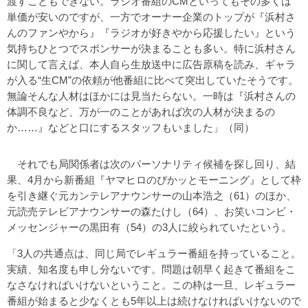
渡すこともできない。ラジオ番組のCMといってもその多くは
単価が安いのですが、一方でオーナー企業のトップが『浜村さ
んのファンやから』『ラジオが好きやから応援したい』という
気持ちひとつでスポンサーが決まることも多い。特に浜村さん
に関して言えば、本人自ら生放送中に広告原稿を読み、ギャラ
が入る“生CM”の依頼が他番組に比べて突出していたそうです。
無論そんな人材はほかには見当たらない。一時は『浜村さんの
体調不良など、万が一のことがあれば次の人材が決まるの
か……』などと口にするスタッフもいました」（同）
それでも局関係者は次のパーソナリティ候補を探し回り、結
果、4月から新番組『ヤマヒロのぴかッとモーニング』として枠
を引き継ぐ元カンテレアナウンサーの山本浩之（61）のほか、
元読売テレビアナウンサーの森たけし（64）、お笑いコンビ・
メッセンジャーの黒田有（54）の3人に絞られていたという。
「3人の共通点は、同じ局でレギュラー番組を持っていること。
実績、知名度も申し分ないです。問題は朝早く起きて番組をこ
なさなければいけないということ。この枠は一旦、レギュラー
番組が始まると少なくとも5年以上は続けなければいけないので