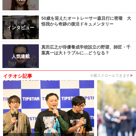
50歳を迎えたオートレーサー森且行に密着 大
怪我から奇跡の復活ドキュメンタリー
インタビュー
真田広之が俳優養成学校設立の野望、師匠・千
葉真一は大トラブルに…どうなる？
人気連載
イチオシ記事
※横スクロールできます▶