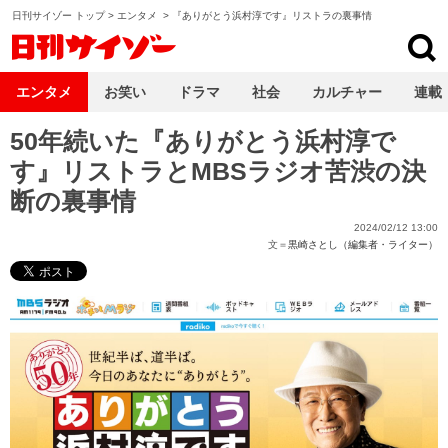
日刊サイゾー トップ
>
エンタメ
>
『ありがとう浜村淳です』リストラの裏事情
日刊サイゾー
エンタメ
お笑い
ドラマ
社会
カルチャー
連載
50年続いた『ありがとう浜村淳で
す』リストラとMBSラジオ苦渋の決
断の裏事情
2024/02/12 13:00
文＝
黒崎さとし（編集者・ライター）