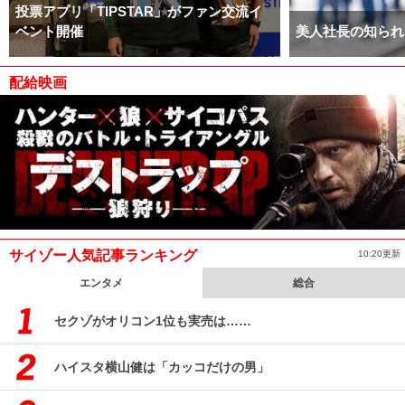
投票アプリ「TIPSTAR」がファン交流イ
ベント開催
美人社長の知られ
配給映画
サイゾー人気記事ランキング
10:20更新
エンタメ
総合
セクゾがオリコン1位も実売は……
ハイスタ横山健は「カッコだけの男」