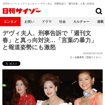
日刊サイゾー トップ
>
エンタメ
>
デヴィ夫人、刑事告訴で「週刊文春」と真っ向対決
日刊サイゾー
エンタメ
お笑い
ドラマ
社会
カルチャー
連載
デヴィ夫人、刑事告訴で「週刊文
春」と真っ向対決…「言葉の暴力」
と報道姿勢にも激怒
2024/02/28 18:00
文＝
佐藤勇馬（芸能ライター）