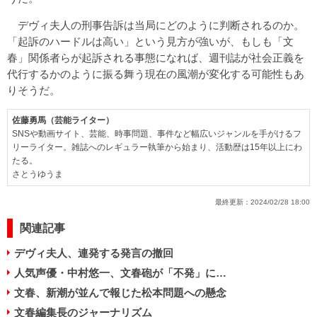
デヴィ夫人の刑事告訴は当局にどのように判断されるのか。
「起訴のハードルは高い」という見方が強いが、もしも「文
春」関係者らが起訴される事態になれば、週刊誌が社会正義を
代行するかのように振る舞う現在の風潮が変化する可能性もあ
りそうだ。
佐藤勇馬（芸能ライター）
SNSや動画サイト、芸能、時事問題、事件など幅広いジャンルを手がけるフ
リーライター。雑誌へのレギュラー執筆から始まり、活動歴は15年以上にわ
たる。
さとうゆうま
最終更新：
2024/02/28 18:00
関連記事
デヴィ夫人、連発する発言の撤回
人気声優・中村悠一、文春砲が「不発」に…
文春、新潮が並んで報じた松本問題への懸念
文春編集長のジャーナリズム