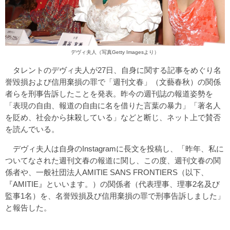
デヴィ夫人（写真Getty Imagesより）
タレントのデヴィ夫人が27日、自身に関する記事をめぐり名
誉毀損および信用棄損の罪で「週刊文春」（文藝春秋）の関係
者らを刑事告訴したことを発表。昨今の週刊誌の報道姿勢を
「表現の自由、報道の自由に名を借りた言葉の暴力」「著名人
を貶め、社会から抹殺している」などと断じ、ネット上で賛否
を読んでいる。
デヴィ夫人は自身のInstagramに長文を投稿し、「昨年、私に
ついてなされた週刊文春の報道に関し、この度、週刊文春の関
係者や、一般社団法人AMITIE SANS FRONTIERS（以下、
『AMITIE』といいます。）の関係者（代表理事、理事2名及び
監事1名）を、名誉毀損及び信用棄損の罪で刑事告訴しました」
と報告した。