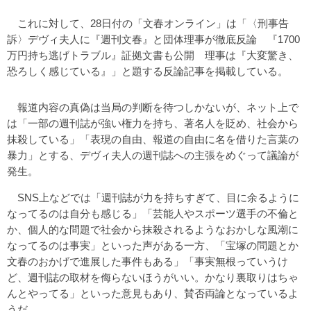
これに対して、28日付の「文春オンライン」は「〈刑事告
訴〉デヴィ夫人に『週刊文春』と団体理事が徹底反論 『1700
万円持ち逃げトラブル』証拠文書も公開 理事は『大変驚き、
恐ろしく感じている』」と題する反論記事を掲載している。
報道内容の真偽は当局の判断を待つしかないが、ネット上で
は「一部の週刊誌が強い権力を持ち、著名人を貶め、社会から
抹殺している」「表現の自由、報道の自由に名を借りた言葉の
暴力」とする、デヴィ夫人の週刊誌への主張をめぐって議論が
発生。
SNS上などでは「週刊誌が力を持ちすぎて、目に余るように
なってるのは自分も感じる」「芸能人やスポーツ選手の不倫と
か、個人的な問題で社会から抹殺されるようなおかしな風潮に
なってるのは事実」といった声がある一方、「宝塚の問題とか
文春のおかげで進展した事件もある」「事実無根っていうけ
ど、週刊誌の取材を侮らないほうがいい。かなり裏取りはちゃ
んとやってる」といった意見もあり、賛否両論となっているよ
うだ。