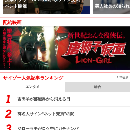
ベント開催
美人社長の知られ
配給映画
サイゾー人気記事ランキング
2:20更新
エンタメ
総合
吉田羊が芸能界から消える日
有名人サイン“ネット売買”の闇
ジローラモがロケ中にガチナンパ