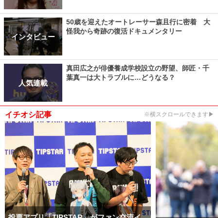
50歳を迎えたオートレーサー森且行に密着 大
怪我から奇跡の復活ドキュメンタリー
インタビュー
真田広之が俳優養成学校設立の野望、師匠・千
葉真一は大トラブルに…どうなる？
人気連載
イチオシ記事
※横スクロールできます▶
投票アプリ「TIPSTAR」がファン交流イ