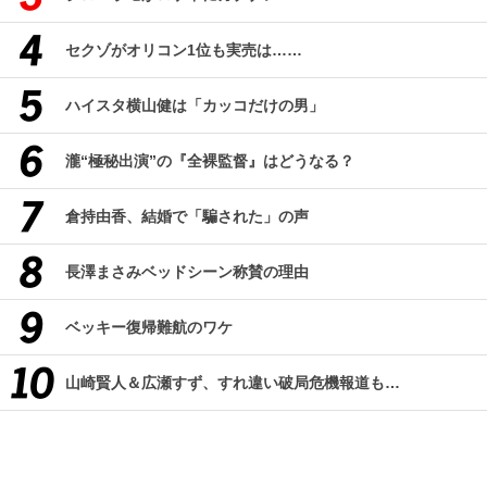
セクゾがオリコン1位も実売は……
ハイスタ横山健は「カッコだけの男」
瀧“極秘出演”の『全裸監督』はどうなる？
倉持由香、結婚で「騙された」の声
長澤まさみベッドシーン称賛の理由
ベッキー復帰難航のワケ
山崎賢人＆広瀬すず、すれ違い破局危機報道も…