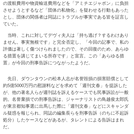
の渡航費用や物資輸送費用などを「アミチエジャポン」に負担
させようとするなど「団体の私物化」を疑わせる行動もあった
とし、団体の関係者は同誌にトラブルが事実である皆を証言し
ていた。
当時、これに対してデヴィ夫人は「持ち逃げ？するわけあり
ません。事実無根です」と完全否定し、「今回の記事で、私の
評価は著しく傷つけられましたので、その回復のため、あらゆ
る措置を講じてまいる所存です」と宣言。この「あらゆる措
置」が今回の刑事告訴につながったようだ。
先日、ダウンタウンの松本人志が名誉毀損の損害賠償として
約5億5000万円の慰謝料などを求めて「週刊文春」を提訴した
が、他の著名人らが週刊誌を訴えるケースでも民事訴訟が一般
的。名誉棄損での刑事告訴は、ジャーナリストの鳥越俊太郎氏
が東京都知事選に出馬した際に「週刊文春」などにスキャンダ
ル疑惑を報じられ、同誌の編集長らを刑事告訴（のちに不起訴
処分）したケースなどがあるが、タレントによる告訴はまれ
だ。