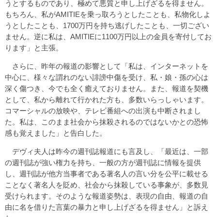
うとするものであり、極めて悪質と申し上げざるを得ません。
もちろん、私がAMITIEを乗っ取ろうとしたことも、私物化しよ
うとしたことも、1700万円を持ち逃げしたことも、一切ござい
ません。逆に私は、AMITIEに1100万円以上の金員を寄付してお
ります」と主張。
さらに、昨年の報道の影響として「私は、インターネットを
中心に、様々な謂れのない誹謗中傷を受け、私・娘・孫の心は
深く傷つき、今でも全く癒えておりません。また、報道を契機
として、私から離れて行かれた方も、多数いらっしゃいます。
コマーシャルの放映や、テレビ番組への出演も中断されまし
た。私は、このまま社会から抹殺されるのではないかとの恐怖
感も覚えました」と告白した。
デヴィ夫人は昨今の週刊誌報道にも言及し、「最近は、一部
の週刊誌が強い権力を持ち、一般の方が週刊誌に情報を提供
し、週刊誌が他方当事者である著名人の言い分を公平に載せる
ことなく著名人を貶め、社会から抹殺している事象が、多数見
受けられます。そのような報道姿勢は、表現の自由、報道の自
由に名を借りた言葉の暴力と申し上げざるを得ません」と訴え