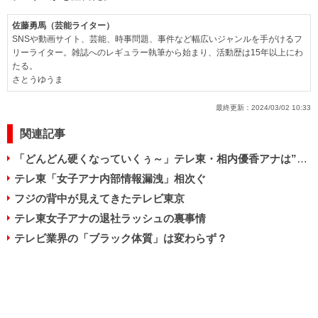
佐藤勇馬（芸能ライター）
SNSや動画サイト、芸能、時事問題、事件など幅広いジャンルを手がけるフ
リーライター。雑誌へのレギュラー執筆から始まり、活動歴は15年以上にわ
たる。
さとうゆうま
最終更新：
2024/03/02 10:33
関連記事
「どんどん硬くなっていくぅ～」テレ東・相内優香アナは”ポスト大橋未歩”？
テレ東「女子アナ内部情報漏洩」相次ぐ
フジの背中が見えてきたテレビ東京
テレ東女子アナの退社ラッシュの裏事情
テレビ業界の「ブラック体質」は変わらず？