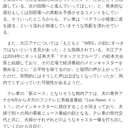
謝している。次の段階へと進んでいってほしい」と、将来的な
退社もしくは別部署への異動を予感させるコメントをしてい
る。そういったところからも、テレ東は「ベテランが後進に道
を譲る」という流れが加速していきそうな気配を漂わせてい
る。
また、大江アナについては「もともと『WBS』の顔にすべき
ではないという意見があった」とも指摘されている。大江アナ
は2014年にネット証券大手「マネックスグループ」の松本大会
長と結婚しており、その立場で経済番組のメインキャスターを
務めることに「公平性を保てるのか」と疑問の声が上がってい
たのだ。世間的にはそうした声はほぼなくなっていったが、局
内でくすぶっていた可能性があるようだ。
テレ東の「新エース」となりそうな相内アナは、夫の青井ア
ナが4月から夕方のフジテレビ系報道番組『Live News イッ
ト！』のメインキャスターに就任することが決まっており、夫
婦で別々の局の看板ニュース番組の顔となる。テレ東の世代交
代と共に、夫婦がそれぞれどのようなキャスター像を打ち出し
ていくのかも注目だ。