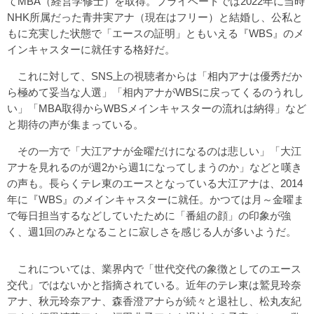
てMBA（経営学修士）を取得。プライベートでは2022年に当時
NHK所属だった青井実アナ（現在はフリー）と結婚し、公私と
もに充実した状態で「エースの証明」ともいえる『WBS』のメ
インキャスターに就任する格好だ。
これに対して、SNS上の視聴者からは「相内アナは優秀だか
ら極めて妥当な人選」「相内アナがWBSに戻ってくるのうれし
い」「MBA取得からWBSメインキャスターの流れは納得」など
と期待の声が集まっている。
その一方で「大江アナが金曜だけになるのは悲しい」「大江
アナを見れるのが週2から週1になってしまうのか」などと嘆き
の声も。長らくテレ東のエースとなっている大江アナは、2014
年に『WBS』のメインキャスターに就任。かつては月～金曜ま
で毎日担当するなどしていたために「番組の顔」の印象が強
く、週1回のみとなることに寂しさを感じる人が多いようだ。
これについては、業界内で「世代交代の象徴としてのエース
交代」ではないかと指摘されている。近年のテレ東は鷲見玲奈
アナ、秋元玲奈アナ、森香澄アナらが続々と退社し、松丸友紀