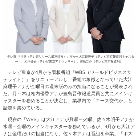
「テレ東 リリ速（テレ東リリース最速情報）」左から大江麻理子（テレビ東京報道局キャスタ
ー）、相内優香（テレビ東京アナウンサー）、豊島晋作（テレビ東京報道局）
テレビ東京が4月から看板番組『WBS（ワールドビジネスサ
テライト）』をリニューアルし、番組の象徴となっていた大江
麻理子アナが金曜日の週末版のみの担当になることが発表され
た。月～木は相内優香アナが豊島晋作報道局員と共にメインキ
ャスターを務めることが決定し、業界内で「エース交代か」と
話題を集めている。
現在の『WBS』は大江アナが月曜～火曜、佐々木明子アナが
水曜～金曜のメインキャスターを務めているが、4月から大江ア
ナは金曜だけの担当になり、佐々木アナは番組を卒業。「ポス