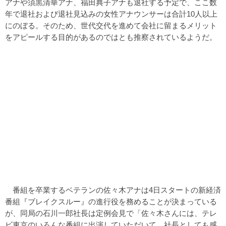
アナや須黒清華アナ、福田典子アナも退社する予定で、ここ数
年で退社および退社見込みの女性アナウンサーは合計10人以上
にのぼる。そのため、世代交代を進めて会社に留まるメリット
をアピールする目的があるのではとも推察されているようだ。
番組を卒業するベテランの佐々木アナは4日スタートの新経済
番組『ブレイクスルー』の進行役を務めることが決まっている
が、同局の石川一郎社長は定例会見で「佐々木さんには、テレ
ビ東京のいろんな番組に出演していただいて、社長としても感