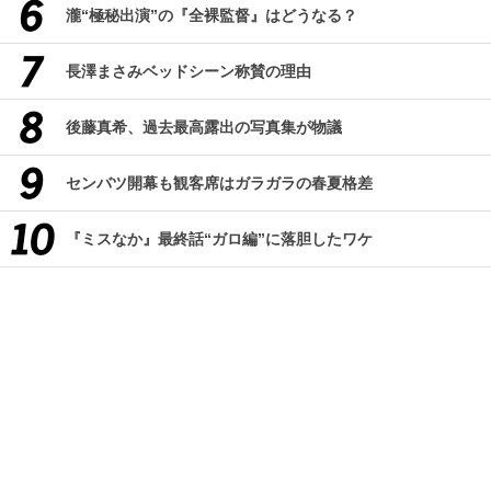
瀧“極秘出演”の『全裸監督』はどうなる？
長澤まさみベッドシーン称賛の理由
後藤真希、過去最高露出の写真集が物議
センバツ開幕も観客席はガラガラの春夏格差
『ミスなか』最終話“ガロ編”に落胆したワケ