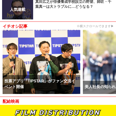
真田広之が俳優養成学校設立の野望、師匠・千
葉真一は大トラブルに…どうなる？
人気連載
イチオシ記事
※横スクロールできます▶
投票アプリ「TIPSTAR」がファン交流イ
ベント開催
美人社長の知られ
配給映画