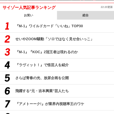
サイゾー人気記事ランキング
22:20更新
お笑い
総合
『M-1』ワイルドカード「いいね」TOP30
せいやZOOM騒動「ソロではなく見せ合いっこ」
『M-1』『KOC』2冠王者は現れるのか
『ラヴィット！』で怪芸人を紹介
さらば青春の光、放尿企画を公開
飛躍する“元・吉本興業”芸人たち
『アメトーーク!』が業界内視聴率王のワケ