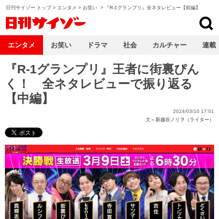
日刊サイゾー トップ
>
エンタメ
>
お笑い
>
『R-1グランプリ』全ネタレビュー【前編】
日刊サイゾー
エンタメ
お笑い
ドラマ
社会
カルチャー
連載
『R-1グランプリ』王者に街裏ぴん
く！ 全ネタレビューで振り返る
【中編】
2024/03/10 17:01
文＝
新越谷ノリヲ（ライター）