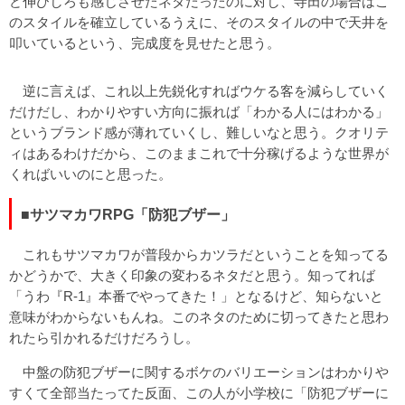
ど伸びしろも感じさせたネタだったのに対し、寺田の場合はこ
のスタイルを確立しているうえに、そのスタイルの中で天井を
叩いているという、完成度を見せたと思う。
逆に言えば、これ以上先鋭化すればウケる客を減らしていく
だけだし、わかりやすい方向に振れば「わかる人にはわかる」
というブランド感が薄れていくし、難しいなと思う。クオリテ
ィはあるわけだから、このままこれで十分稼げるような世界が
くればいいのにと思った。
■サツマカワRPG「防犯ブザー」
これもサツマカワが普段からカツラだということを知ってる
かどうかで、大きく印象の変わるネタだと思う。知ってれば
「うわ『R-1』本番でやってきた！」となるけど、知らないと
意味がわからないもんね。このネタのために切ってきたと思わ
れたら引かれるだけだろうし。
中盤の防犯ブザーに関するボケのバリエーションはわかりや
すくて全部当たってた反面、この人が小学校に「防犯ブザーに