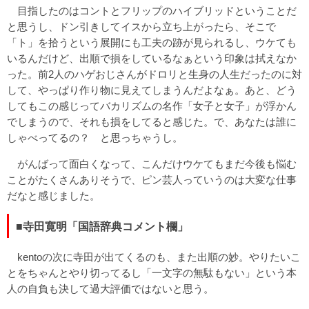
目指したのはコントとフリップのハイブリッドということだ
と思うし、ドン引きしてイスから立ち上がったら、そこで
「ト」を拾うという展開にも工夫の跡が見られるし、ウケても
いるんだけど、出順で損をしているなぁという印象は拭えなか
った。前2人のハゲおじさんがドロリと生身の人生だったのに対
して、やっぱり作り物に見えてしまうんだよなぁ。あと、どう
してもこの感じってバカリズムの名作「女子と女子」が浮かん
でしまうので、それも損をしてると感じた。で、あなたは誰に
しゃべってるの？ と思っちゃうし。
がんばって面白くなって、こんだけウケてもまだ今後も悩む
ことがたくさんありそうで、ピン芸人っていうのは大変な仕事
だなと感じました。
■寺田寛明「国語辞典コメント欄」
kentoの次に寺田が出てくるのも、また出順の妙。やりたいこ
とをちゃんとやり切ってるし「一文字の無駄もない」という本
人の自負も決して過大評価ではないと思う。