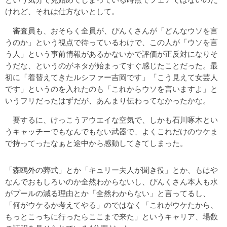
けれど、それは仕方ないとして。
審査員も、おそらく全員が、ぴんくさんが「どんなウソを言
うのか」という視点で待っているわけで、この人が「ウソを言
う人」という事前情報があるかないかで評価が正反対になりそ
うだな、というのがネタが始まってすぐ感じたことだった。最
初に「着替えてきたルシファー吉岡です」「こう見えて女芸人
です」というのを入れたのも「これからウソを言いますよ」と
いうフリだったはずだが、あんまり伝わってなかったかな。
要するに、けっこうアウエイな空気で、しかも石川啄木とい
うキャッチーでもなんでもない武器で、よくこれだけのウケま
で持ってったなぁと途中から感動してきてしまった。
「森鴎外の葬式」とか「キュリー夫人が聞き役」とか、もはや
なんでおもしろいのか全然わからないし、ぴんくさん本人も水
がプールの減る理由とか「全然わからない」と言ってるし、
「何がウケるか考えてやる」のではなく「これがウケたから、
もっとこっちに行ったらここまで来た」というキャリア、場数