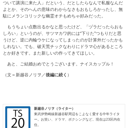
ついて講演に来た人」だという、だとしたらなんで私服なんだ
よとか、そのへんの意味のわからなさもおもしろかったし、無
駄にメランコリックな幽霊オチもめちゃ好みだった。
もうちょい点数出るかなと思ったけど、「ヅラだったらおも
しろい」というのが、サツマカワ的には“下りた”つもりだと思
うけど、逆に内輪ウケになってしまったのが計算外だったかも
しれない。でも、破天荒チックなわりにドラマ心があるところ
とか好きです。また新しいの作ってきてほしい。
あと、ご結婚おめでとうございます。ナイスカップル！
（文＝新越谷ノリヲ／
後編に続く
）
新越谷ノリヲ（ライター）
東武伊勢崎線新越谷駅周辺をこよなく愛する中年ライタ
ー。お笑い、ドラマ、ボクシングなど。現在は23区内在
住。