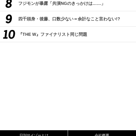
フジモンが暴露「共演NGのきっかけは……」
四千頭身・後藤、口数少ない＝余計なこと言わない!?
『THE W』ファイナリスト同じ問題
日刊サイゾーとは
会社概要