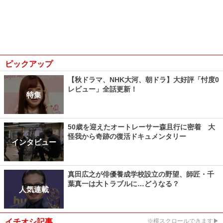
ピックアップ
【秋ドラマ、NHK大河、朝ドラ】大好評「忖度0
レビュー」全話更新！
特集
50歳を迎えたオートレーサー森且行に密着 大
怪我から奇跡の復活ドキュメンタリー
インタビュー
真田広之が俳優養成学校設立の野望、師匠・千
葉真一は大トラブルに…どうなる？
人気連載
イチオシ記事
※横スクロールできます▶