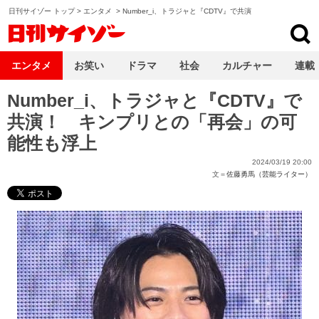
日刊サイゾー トップ
>
エンタメ
>
Number_i、トラジャと『CDTV』で共演
日刊サイゾー
エンタメ
お笑い
ドラマ
社会
カルチャー
連載
Number_i、トラジャと『CDTV』で
共演！ キンプリとの「再会」の可
能性も浮上
2024/03/19 20:00
文＝
佐藤勇馬（芸能ライター）