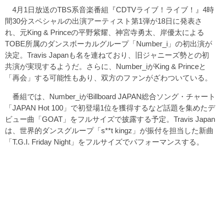
4月1日放送のTBS系音楽番組『CDTVライブ！ライブ！』4時
間30分スペシャルの出演アーティスト第1弾が18日に発表さ
れ、元King & Princeの平野紫耀、神宮寺勇太、岸優太による
TOBE所属のダンスボーカルグループ「Number_i」の初出演が
決定。Travis Japanも名を連ねており、旧ジャニーズ勢との初
共演が実現するようだ。さらに、Number_iがKing & Princeと
「再会」する可能性もあり、双方のファンがざわついている。
番組では、Number_iがBillboard JAPAN総合ソング・チャート
「JAPAN Hot 100」で初登場1位を獲得するなど話題を集めたデ
ビュー曲「GOAT」をフルサイズで披露する予定。Travis Japan
は、世界的ダンスグループ「s**t kingz」が振付を担当した新曲
「T.G.I. Friday Night」をフルサイズでパフォーマンスする。