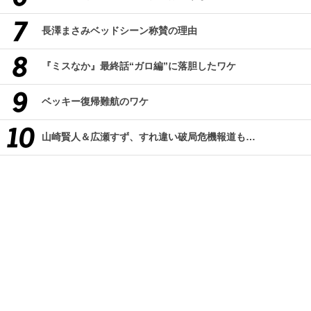
長澤まさみベッドシーン称賛の理由
『ミスなか』最終話“ガロ編”に落胆したワケ
ベッキー復帰難航のワケ
山崎賢人＆広瀬すず、すれ違い破局危機報道も…