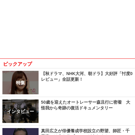
ピックアップ
【秋ドラマ、NHK大河、朝ドラ】大好評「忖度0
レビュー」全話更新！
特集
50歳を迎えたオートレーサー森且行に密着 大
怪我から奇跡の復活ドキュメンタリー
インタビュー
真田広之が俳優養成学校設立の野望、師匠・千