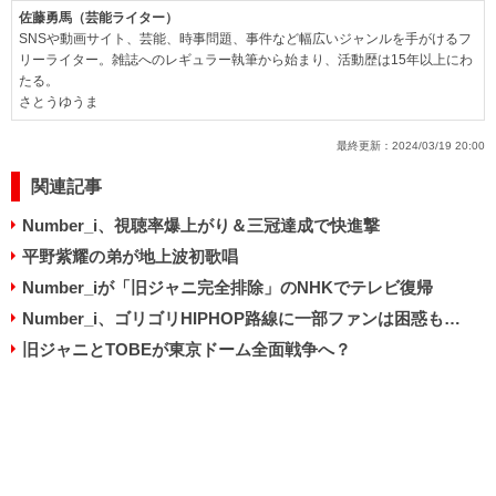
佐藤勇馬（芸能ライター）
SNSや動画サイト、芸能、時事問題、事件など幅広いジャンルを手がけるフ
リーライター。雑誌へのレギュラー執筆から始まり、活動歴は15年以上にわ
たる。
さとうゆうま
最終更新：
2024/03/19 20:00
関連記事
Number_i、視聴率爆上がり＆三冠達成で快進撃
平野紫耀の弟が地上波初歌唱
Number_iが「旧ジャニ完全排除」のNHKでテレビ復帰
Number_i、ゴリゴリHIPHOP路線に一部ファンは困惑も…
旧ジャニとTOBEが東京ドーム全面戦争へ？