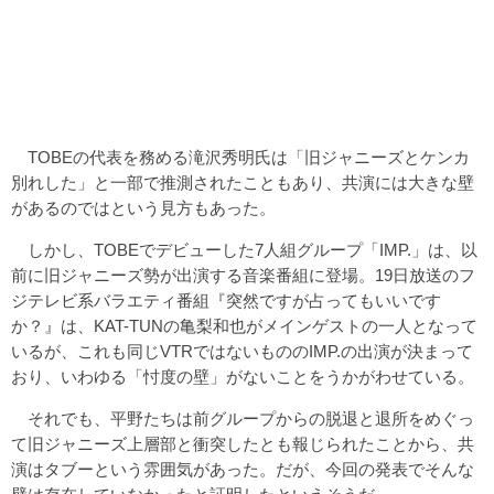
TOBEの代表を務める滝沢秀明氏は「旧ジャニーズとケンカ
別れした」と一部で推測されたこともあり、共演には大きな壁
があるのではという見方もあった。
しかし、TOBEでデビューした7人組グループ「IMP.」は、以
前に旧ジャニーズ勢が出演する音楽番組に登場。19日放送のフ
ジテレビ系バラエティ番組『突然ですが占ってもいいです
か？』は、KAT-TUNの亀梨和也がメインゲストの一人となって
いるが、これも同じVTRではないもののIMP.の出演が決まって
おり、いわゆる「忖度の壁」がないことをうかがわせている。
それでも、平野たちは前グループからの脱退と退所をめぐっ
て旧ジャニーズ上層部と衝突したとも報じられたことから、共
演はタブーという雰囲気があった。だが、今回の発表でそんな