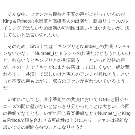
そんな中、ファンから期待と不安の声が上がっているのが、
King & Princeの永瀬廉と高橋海人の出演だ。新曲リリースのタ
イミングではないため出演の可能性は高いとはいえないが、決
してないとは言い切れない。
そのため、SNS上では「キンプリとNumber_iの共演ワンチャ
ンないかな」「Number_iとトラジャの共演だけどもうれしいけ
ど、欲をいうとキンプリとの共演願う！」といった期待の声
が。その一方で「さすがにまだ共演はしてほしくない。絶対荒
れる！」「共演してほしいけど両方のアンチが暴れそう」とい
った不安の声も上がり、双方のファンがざわついているよう
だ。
いずれにしても、音楽番組での共演においてTOBEと旧ジャ
ニーズの間に壁がないとはっきり分かったことは大きい。今回
の番組でなくとも、いずれ同じ音楽番組などでNumber_iとKing
& Princeが顔を合わせる可能性は十分にあり、ファンは複雑な
思いでその瞬間を待つことになりそうだ。