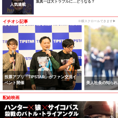
葉真一は大トラブルに…どうなる？
人気連載
イチオシ記事
※横スクロールできます▶
投票アプリ「TIPSTAR」がファン交流イ
ベント開催
美人社長の知られ
配給映画