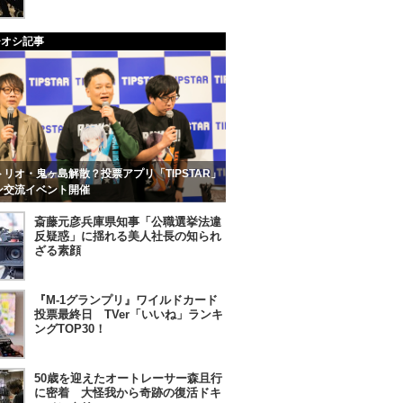
チオシ記事
リオ・鬼ヶ島解散？投票アプリ「TIPSTAR」
ン交流イベント開催
斎藤元彦兵庫県知事「公職選挙法違
反疑惑」に揺れる美人社長の知られ
ざる素顔
『M-1グランプリ』ワイルドカード
投票最終日 TVer「いいね」ランキ
ングTOP30！
50歳を迎えたオートレーサー森且行
に密着 大怪我から奇跡の復活ドキ