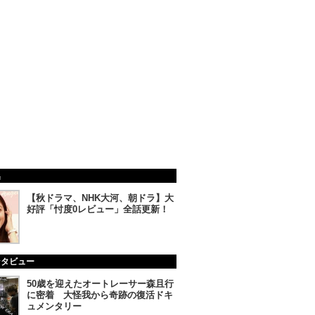
集
【秋ドラマ、NHK大河、朝ドラ】大
好評「忖度0レビュー」全話更新！
ンタビュー
50歳を迎えたオートレーサー森且行
に密着 大怪我から奇跡の復活ドキ
ュメンタリー