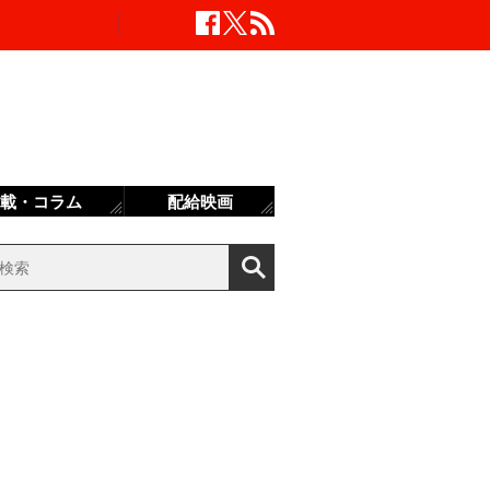
載・コラム
配給映画