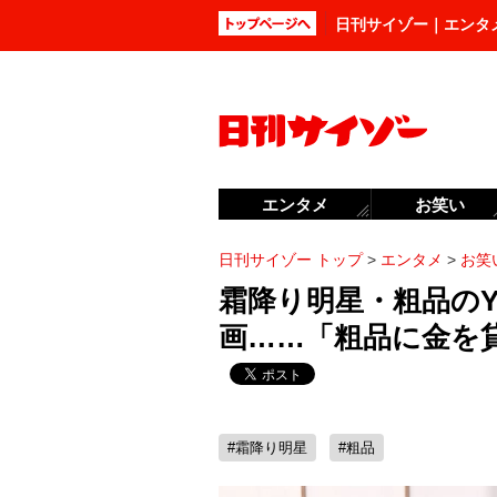
日刊サイゾー｜エンタ
エンタメ
お笑い
日刊サイゾー トップ
>
エンタメ
>
お笑
霜降り明星・粗品のYo
画……「粗品に金を
#霜降り明星
#粗品