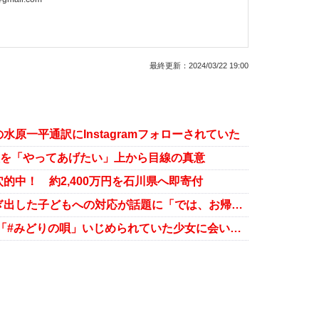
最終更新：
2024/03/22 19:00
原一平通訳にInstagramフォローされていた
員を「やってあげたい」上から目線の真意
的中！ 約2,400万円を石川県へ即寄付
霜降り明星・粗品、ライブ中に騒ぎ出した子どもへの対応が話題に「では、お帰りいただいて」
霜降り明星・粗品、VOCALOID曲「#みどりの唄」いじめられていた少女に会いに行く