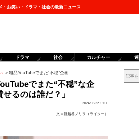
メ・お笑い・ドラマ・社会の最新ニュース
ドラマ
社会
カルチャー
連
い
>
粗品YouTubeでまた“不穏”企画
uTubeでまた“不穏”な企
貸せるのは誰だ？」
2024/03/22 19:00
文＝
新越谷ノリヲ（ライター）