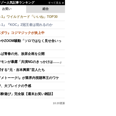
イゾー人気記事ランキング
すべて見る
お笑い
総合
-1』ワイルドカード「いいね」TOP30
-1』『KOC』2冠王者は現れるのか
水ダウ』コジマジックが炎上中
いやZOOM騒動「ソロではなく見せ合いっ
らば青春の光、放尿企画を公開
ジモンが暴露「共演NGのきっかけは……」
躍する“元・吉本興業”芸人たち
アメトーーク!』が業界内視聴率王のワケ
野、大ブレイクの予感
麻酔遊び」完全版【週末お笑い雑話】
10:20更新