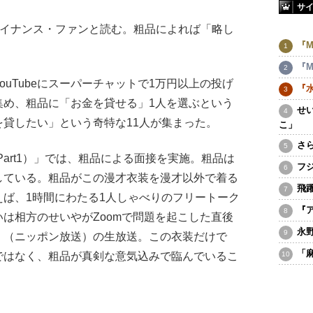
サ
。ファイナンス・ファンと読む。粗品によれば「略し
『M
『M
uTubeにスーパーチャットで1万円以上の投げ
『
集め、粗品に「お金を貸せる」1人を選ぶという
せ
貸したい」という奇特な11人が集まった。
こ」
さ
e（Part1）」では、粗品による面接を実施。粗品は
フ
している。粗品がこの漫才衣装を漫才以外で着る
飛
ば、1時間にわたる1人しゃべりのフリートーク
『
、あるいは相方のせいやがZoomで問題を起こした直後
永
』（ニッポン放送）の生放送。この衣装だけで
「
ではなく、粗品が真剣な意気込みで臨んでいるこ