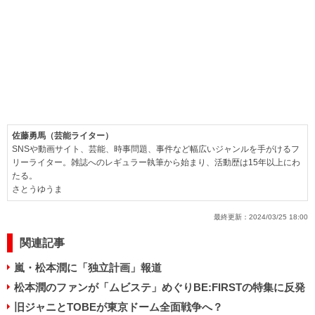
佐藤勇馬（芸能ライター）
SNSや動画サイト、芸能、時事問題、事件など幅広いジャンルを手がけるフ
リーライター。雑誌へのレギュラー執筆から始まり、活動歴は15年以上にわ
たる。
さとうゆうま
最終更新：
2024/03/25 18:00
関連記事
嵐・松本潤に「独立計画」報道
松本潤のファンが「ムビステ」めぐりBE:FIRSTの特集に反発
旧ジャニとTOBEが東京ドーム全面戦争へ？