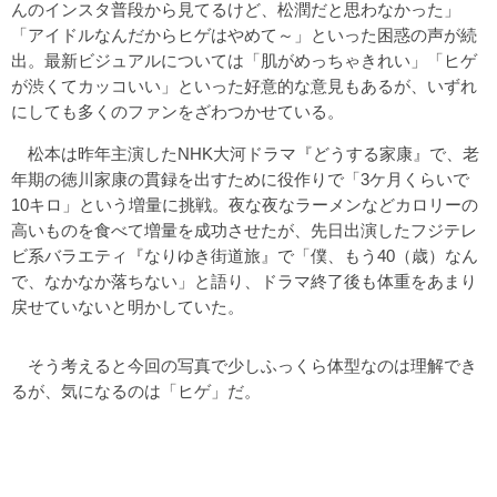
んのインスタ普段から見てるけど、松潤だと思わなかった」
「アイドルなんだからヒゲはやめて～」といった困惑の声が続
出。最新ビジュアルについては「肌がめっちゃきれい」「ヒゲ
が渋くてカッコいい」といった好意的な意見もあるが、いずれ
にしても多くのファンをざわつかせている。
松本は昨年主演したNHK大河ドラマ『どうする家康』で、老
年期の徳川家康の貫録を出すために役作りで「3ケ月くらいで
10キロ」という増量に挑戦。夜な夜なラーメンなどカロリーの
高いものを食べて増量を成功させたが、先日出演したフジテレ
ビ系バラエティ『なりゆき街道旅』で「僕、もう40（歳）なん
で、なかなか落ちない」と語り、ドラマ終了後も体重をあまり
戻せていないと明かしていた。
そう考えると今回の写真で少しふっくら体型なのは理解でき
るが、気になるのは「ヒゲ」だ。