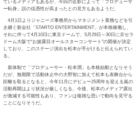
ているメディアもあるが、今回の近影によって「プロデューサ
ー転身」説の信憑性が高まったとの見方もあるようだ。
4月1日よりジャニーズ事務所からマネジメント業務などを引
き継ぐ新会社「STARTO ENTERTAINMENT」が本格稼働し、
それに伴って4月10日に東京ドームで、5月29日～30日に京セラ
ドーム大阪で“お披露目オールスターコンサート”の開催が決定
しており、このステージ演出を松本が手がけると伝えられてい
る。
新体制で「プロデューサー・松本潤」も本格始動となりそう
だが、無期限で活動休止中の大野智に加えて松本も表舞台から
距離を取るとなると、今年11月にデビュー25周年を迎える嵐の
活動再開はより状況が厳しくなる。今後、松本のメディア露出
が激減する可能性もあり、ファンは複雑な思いで動向を見守る
ことになりそうだ。