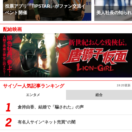
投票アプリ「TIPSTAR」がファン交流イ
ベント開催
美人社長の知られ
配給映画
サイゾー人気記事ランキング
19:20更新
エンタメ
総合
倉持由香、結婚で「騙された」の声
有名人サイン“ネット売買”の闇