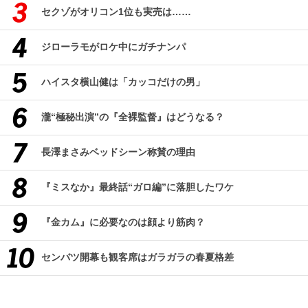
セクゾがオリコン1位も実売は……
ジローラモがロケ中にガチナンパ
ハイスタ横山健は「カッコだけの男」
瀧“極秘出演”の『全裸監督』はどうなる？
長澤まさみベッドシーン称賛の理由
『ミスなか』最終話“ガロ編”に落胆したワケ
『金カム』に必要なのは顔より筋肉？
センバツ開幕も観客席はガラガラの春夏格差