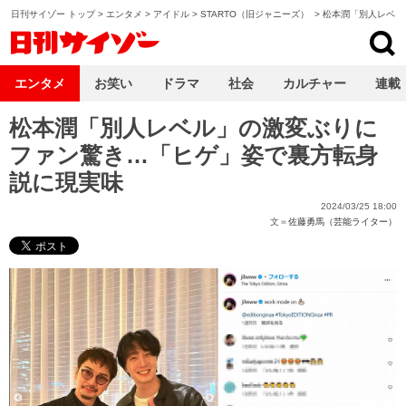
日刊サイゾー トップ
>
エンタメ
>
アイドル
>
STARTO（旧ジャニーズ）
>
松本潤「別人レベル
日刊サイゾー
エンタメ
お笑い
ドラマ
社会
カルチャー
連載
松本潤「別人レベル」の激変ぶりに
ファン驚き…「ヒゲ」姿で裏方転身
説に現実味
2024/03/25 18:00
文＝
佐藤勇馬（芸能ライター）