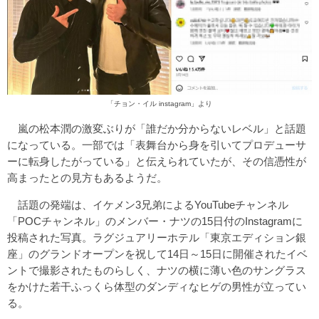
「チョン・イル instagram」
より
嵐の松本潤の激変ぶりが「誰だか分からないレベル」と話題
になっている。一部では「表舞台から身を引いてプロデューサ
ーに転身したがっている」と伝えられていたが、その信憑性が
高まったとの見方もあるようだ。
話題の発端は、イケメン3兄弟によるYouTubeチャンネル
「POCチャンネル」のメンバー・ナツの15日付のInstagramに
投稿された写真。ラグジュアリーホテル「東京エディション銀
座」のグランドオープンを祝して14日～15日に開催されたイベ
ントで撮影されたものらしく、ナツの横に薄い色のサングラス
をかけた若干ふっくら体型のダンディなヒゲの男性が立ってい
る。