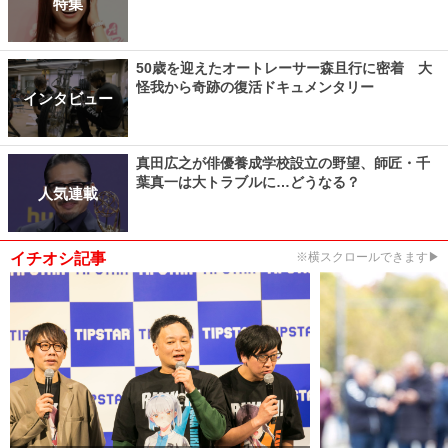
特集
50歳を迎えたオートレーサー森且行に密着 大
怪我から奇跡の復活ドキュメンタリー
インタビュー
真田広之が俳優養成学校設立の野望、師匠・千
葉真一は大トラブルに…どうなる？
人気連載
イチオシ記事
※横スクロールできます▶