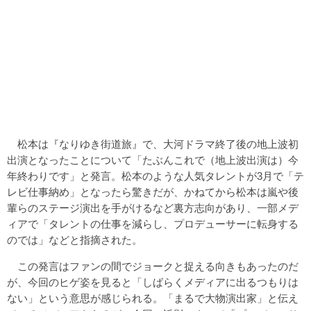
松本は『なりゆき街道旅』で、大河ドラマ終了後の地上波初
出演となったことについて「たぶんこれで（地上波出演は）今
年終わりです」と発言。松本のような人気タレントが3月で「テ
レビ仕事納め」となったら驚きだが、かねてから松本は嵐や後
輩らのステージ演出を手がけるなど裏方志向があり、一部メデ
ィアで「タレントの仕事を減らし、プロデューサーに転身する
のでは」などと指摘された。
この発言はファンの間でジョークと捉える向きもあったのだ
が、今回のヒゲ姿を見ると「しばらくメディアに出るつもりは
ない」という意思が感じられる。「まるで大物演出家」と伝え