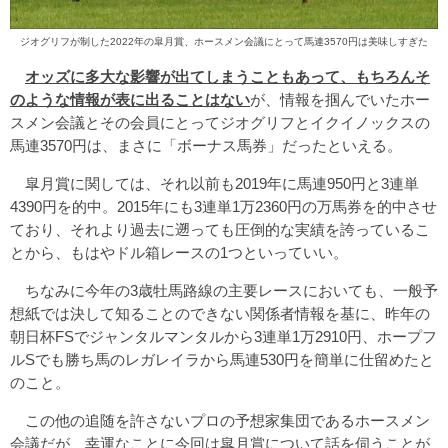
ジオグリフが制した2022年の皐月賞、ホースメン会議にとって馬連3570円は美味しすぎた
オッズに多大な影響が出てしまうこともあって、もちろんそ
のような情報が表に出ることはない
が、情報を掴んでいたホー
スメン会議とその会員にとってジオグリフとイクイノックスの
馬連3570円は、まさに「ボーナス馬券」だったといえる。
皐月賞に関しては、それ以前も2019年に馬連950円と3連単
4390円を的中。2015年にも3連単1万2360円の万馬券を的中させ
ており、それより過去に遡っても圧倒的な実績を誇っているこ
とから、もはやドル箱レースの1つといっていい。
ちなみに今年の3歳牡馬路線の主要レースにおいても、一般予
想紙では決して知ることのできない関係者情報を基に、昨年の
朝日杯FSでジャンタルマンタルから3連単1万2910円、ホープフ
ルSでも勝ち馬のレガレイラから馬連530円を簡単に仕留めたと
のこと。
この他の追随を許さないプロの予想家集団であるホースメン
会議だが、幸運なことに今回は皐月賞について話を伺うことが