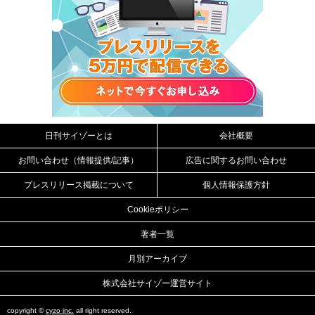
日刊サイゾーとは
会社概要
お問い合わせ（情報提供/記事）
広告に関するお問い合わせ
プレスリリース掲載について
個人情報保護方針
Cookieポリシー
著者一覧
月別アーカイブ
株式会社サイゾー運営サイト
copyright ©
cyzo inc.
all right reserved.