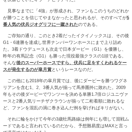
見事なまでに「4強」が形成され、ファンもこのうちのどれか
が勝つことを信じてやまなかったと思われるが、そのすべてが
5
番人気の伏兵ジオグリフに一蹴された
のである。
ご存知の通り、このとき2着だったイクイノックスは、その後
G1・6連勝を達成し世界ナンバーワンホースにまで上り詰め
た。3着ドウデュースも次走で日本ダービー（G1）を優勝し、
昨年の有馬記念（G1）も勝った現役最強クラスの1頭である。
そんな
後のスーパーホースですら、伏兵に足をすくわれるケー
スが発生するのが皐月賞
というレースなのだ。
この他にも2018年の皐月賞では、後にダービーを勝つワグネ
リアンを含む1、2、3番人気が揃って馬券圏外に敗れた。2009
年もその後ダービーでワンツーを決める単勝1.7倍ロジユニヴァ
ースと2番人気リーチザクラウンが揃って二桁着順に敗れるな
ど、ファンを混乱の渦に巻き込んだ例を挙げればキリがない。
それに輪をかけて今年の3歳牡馬路線は例年にも増して混戦ム
ードであると言われているのだから、予想難易度はMAXと言っ