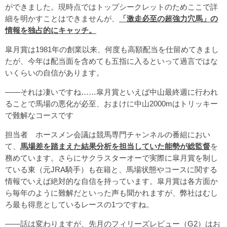
ができました。現時点ではトップシークレットのためここで詳
細を明かすことはできませんが、
「激走必至の超強力穴馬」の
情報を独占的にキャッチ。
皐月賞は1981年の創業以来、何度も高額配当を仕留めてきまし
たが、今年は配当面を含めても五指に入るといって過言ではな
いくらいの自信があります。
――それは凄いですね……皐月賞といえば中山最終週に行われ
ることで馬場の悪化が必至、おまけに中山2000mはトリッキー
で難解なコースです
担当者 ホースメン会議は競馬専門チャンネルの番組におい
て、
馬場差を踏まえた結果分析を担当していた能勢が総監督
を
務めています。さらにサクラスターオーで実際に皐月賞を制し
ている東（元JRA騎手）も在籍と、馬場状態やコースに関する
情報でいえば絶対的な自信を持っています。皐月賞は各方面か
ら毎年のように難解だといった声も聞かれますが、弊社はむし
ろ最も得意としているレースの1つですね。
――話は変わりますが、先月のフィリーズレビュー（G2）はお