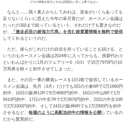
プロの情報を味方にすれば高額払い戻しも夢ではない
なんと……我々素人からしてみれば、資金がいくらあっても
足りないくらいに思えた今年の皐月賞だが、ホースメン会議は
たったの3頭まで絞っているという。それだけでも驚きなのだ
が、
「激走必至の超強力穴馬」を含む超貴重情報を無料で提供
してくれるというのだ。
ただ、彼らがこれだけの自信を持っていることも頷ける。と
いうのもホースメン会議は2024年に入ってからも、挨拶代わり
といわんばかりに1月のフェアリーS（G3）で15万7970円の10
万馬券を軽々と的中させてしまった。
また、その日一番の勝負レースを1日1鞍で提供しているホー
スメン会議は、先月（3月）だけでも3日の小倉6Rで1万1660円
的中、10日の阪神12Rで6万4660円的中、16日の中山8Rで1万
9410円的中、17日の中京7Rで2万3970円的中、23日の中京10R
で2万3300円的中、そして24日の阪神6Rでも1万2900円を的中
させるなど、
毎週のように高配当的中の情報を公開
しているの
だから驚異的だ。