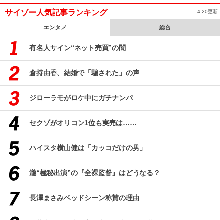
サイゾー人気記事ランキング
4:20更新
エンタメ
総合
有名人サイン“ネット売買”の闇
倉持由香、結婚で「騙された」の声
ジローラモがロケ中にガチナンパ
セクゾがオリコン1位も実売は……
ハイスタ横山健は「カッコだけの男」
瀧“極秘出演”の『全裸監督』はどうなる？
長澤まさみベッドシーン称賛の理由