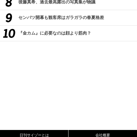
後藤真希、過去最高露出の写真集が物議
センバツ開幕も観客席はガラガラの春夏格差
『金カム』に必要なのは顔より筋肉？
日刊サイゾーとは
会社概要