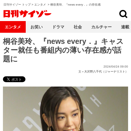
日刊サイゾー トップ
>
エンタメ
>
桐谷美玲、『news every．』の存在感
日刊サイゾー
エンタメ
お笑い
ドラマ
社会
カルチャー
連載
桐谷美玲、『news every．』キャス
ター就任も番組内の薄い存在感が話
題に
2024/04/24 09:00
文＝
大沢野八千代（ジャーナリスト）