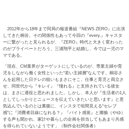
2012年から18年まで同局の報道番組『NEWS ZERO』に出演
してきた桐谷。その関係性もあって今回の『every.』キャスタ
ーに繋がったと見られるが、『ZERO』時代と大きく変わった
のがプライベートだろう。三浦翔平と結婚し、今では一児のマ
マである。
「現在、CM業界がターゲットにしているのが、専業主婦や育
児をしながら働く女性といった“若い主婦層”なんです。桐谷さ
んを起用した日テレの狙いもまさにそこ。仕事と育児と両立さ
せ、同世代から『キレイ』『憧れる』と支持されている彼女
は、まさに適役と思われました。しかし、本人が『生活者の1人
としてしっかりとニュースを伝えていきたいと思います』と意
気込んでいるのとは裏腹に、インスタで垣間見える“セレブ
感”に『消費者目線になれる？』『バイト感覚』と揶揄（やゆ）
する声も聞かれ、家計や暮らしの企画を担当してもあまり共感
を得られていないようです」（制作会社関係者）