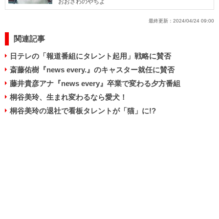
おおさわのやちよ
最終更新：
2024/04/24 09:00
関連記事
日テレの「報道番組にタレント起用」戦略に賛否
斎藤佑樹『news every.』のキャスター就任に賛否
藤井貴彦アナ『news every』卒業で変わる夕方番組
桐谷美玲、生まれ変わるなら愛犬！
桐谷美玲の退社で看板タレントが「猫」に!?