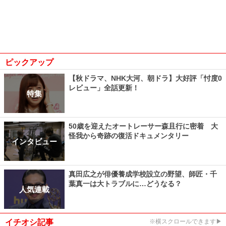
ピックアップ
【秋ドラマ、NHK大河、朝ドラ】大好評「忖度0
レビュー」全話更新！
特集
50歳を迎えたオートレーサー森且行に密着 大
怪我から奇跡の復活ドキュメンタリー
インタビュー
真田広之が俳優養成学校設立の野望、師匠・千
葉真一は大トラブルに…どうなる？
人気連載
イチオシ記事
※横スクロールできます▶