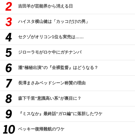
吉田羊が芸能界から消える日
ハイスタ横山健は「カッコだけの男」
セクゾがオリコン1位も実売は……
ジローラモがロケ中にガチナンパ
瀧“極秘出演”の『全裸監督』はどうなる？
長澤まさみベッドシーン称賛の理由
森下千里“意識高い系”が裏目に？
『ミスなか』最終話“ガロ編”に落胆したワケ
ベッキー復帰難航のワケ