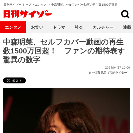
日刊サイゾー トップ
>
エンタメ
>
中森明菜、セルフカバー動画の再生数1500万回超！
日刊サイゾー
エンタメ
お笑い
ドラマ
社会
カルチャー
連載
中森明菜、セルフカバー動画の再生
数1500万回超！ ファンの期待表す
驚異の数字
2024/04/27 10:00
文＝
佐藤勇馬（芸能ライター）