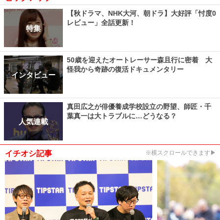
【秋ドラマ、NHK大河、朝ドラ】大好評「忖度0
レビュー」全話更新！
特集
50歳を迎えたオートレーサー森且行に密着 大
怪我から奇跡の復活ドキュメンタリー
インタビュー
真田広之が俳優養成学校設立の野望、師匠・千
葉真一は大トラブルに…どうなる？
人気連載
イチオシ記事
※横スクロールできます▶