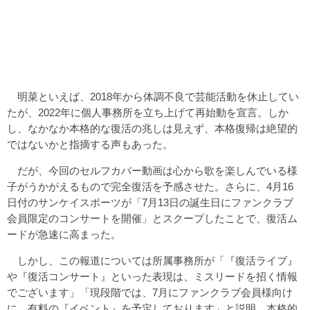
明菜といえば、2018年から体調不良で芸能活動を休止してい
たが、2022年に個人事務所を立ち上げて再始動を宣言。しか
し、なかなか本格的な復活の兆しは見えず、本格復帰は絶望的
ではないかと指摘する声もあった。
だが、今回のセルフカバー動画は心から歌を楽しんでいる様
子がうかがえるもので完全復活を予感させた。さらに、4月16
日付のサンケイスポーツが「7月13日の誕生日にファンクラブ
会員限定のコンサートを開催」とスクープしたことで、復活ム
ードが急速に高まった。
しかし、この報道については所属事務所が「『復活ライブ』
や『復活コンサート』といった表現は、ミスリードを招く情報
でございます」「現段階では、7月にファンクラブ会員様向け
に、有料の『イベント』を予定しております」と説明。本格的