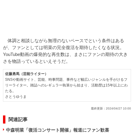
体調と相談しながら無理のないペースでという条件はある
が、ファンとしては明菜の完全復活を期待したくなる状況。
YouTube動画の爆発的な再生数は、まさにファンの期待の大き
さを物語っているといえそうだ。
佐藤勇馬（芸能ライター）
SNSや動画サイト、芸能、時事問題、事件など幅広いジャンルを手がけるフ
リーライター。雑誌へのレギュラー執筆から始まり、活動歴は15年以上にわ
たる。
さとうゆうま
最終更新：
2024/04/27 10:00
関連記事
中森明菜「復活コンサート開催」報道にファン歓喜