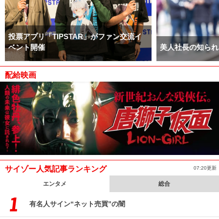
投票アプリ「TIPSTAR」がファン交流イ
ベント開催
美人社長の知られ
配給映画
サイゾー人気記事ランキング
07:20更新
エンタメ
総合
有名人サイン“ネット売買”の闇