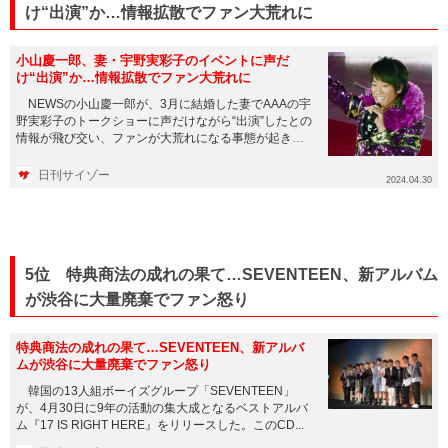
け“出演”か…情報拡散でファン大荒れに
小山慶一郎、妻・宇野実彩子のイベントに声だ
け“出演”か…情報拡散でファン大荒れに
NEWSの小山慶一郎が、3月に結婚した妻でAAAの宇
野実彩子のトークショーに声だけながら“出演”したとの
情報が飛び交い、ファンが大荒れになる事態が起きて
いる。 話題...
日刊サイゾー
2024.04.30
5位 特典商法の成れの果て…SEVENTEEN、新アルバム
が渋谷に大量廃棄でファン怒り
特典商法の成れの果て…SEVENTEEN、新アルバ
ムが渋谷に大量廃棄でファン怒り
韓国の13人組ボーイズグループ「SEVENTEEN」
が、4月30日に9年の活動の集大成となるベストアルバ
ム『17 IS RIGHT HERE』をリリースした。このCD...