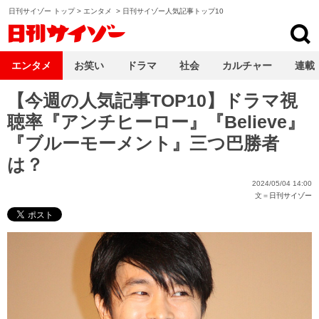
日刊サイゾー トップ
>
エンタメ
>
日刊サイゾー人気記事トップ10
日刊サイゾー
エンタメ
お笑い
ドラマ
社会
カルチャー
連載
【今週の人気記事TOP10】ドラマ視
聴率『アンチヒーロー』『Believe』
『ブルーモーメント』三つ巴勝者
は？
2024/05/04 14:00
文＝
日刊サイゾー