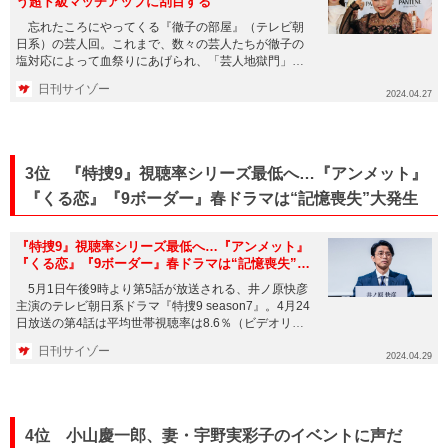
う超ド級マッチアップに刮目する
忘れたころにやってくる『徹子の部屋』（テレビ朝
日系）の芸人回。これまで、数々の芸人たちが徹子の
塩対応によって血祭りにあげられ、「芸人地獄門」と
呼ばれて恐れられてきた。...
日刊サイゾー
2024.04.27
3位 『特捜9』視聴率シリーズ最低へ…『アンメット』
『くる恋』『9ボーダー』春ドラマは“記憶喪失”大発生
『特捜9』視聴率シリーズ最低へ…『アンメット』
『くる恋』『9ボーダー』春ドラマは“記憶喪失”大
発生
5月1日午後9時より第5話が放送される、井ノ原快彦
主演のテレビ朝日系ドラマ『特捜9 season7』。4月24
日放送の第4話は平均世帯視聴率は8.6％（ビデオリサ
ーチ...
日刊サイゾー
2024.04.29
4位 小山慶一郎、妻・宇野実彩子のイベントに声だ