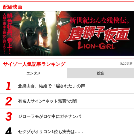
配給映画
サイゾー人気記事ランキング
5:20更新
エンタメ
総合
倉持由香、結婚で「騙された」の声
有名人サイン“ネット売買”の闇
ジローラモがロケ中にガチナンパ
セクゾがオリコン1位も実売は……