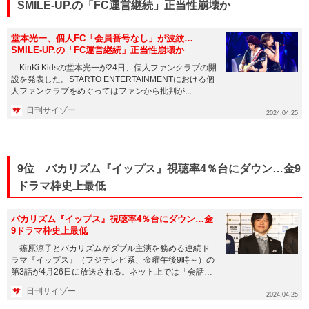
SMILE-UP.の「FC運営継続」正当性崩壊か
堂本光一、個人FC「会員番号なし」が波紋…
SMILE-UP.の「FC運営継続」正当性崩壊か
KinKi Kidsの堂本光一が24日、個人ファンクラブの開
設を発表した。STARTO ENTERTAINMENTにおける個
人ファンクラブをめぐってはファンから批判が...
日刊サイゾー
2024.04.25
9位 バカリズム『イップス』視聴率4％台にダウン…金9
ドラマ枠史上最低
バカリズム『イップス』視聴率4％台にダウン…金
9ドラマ枠史上最低
篠原涼子とバカリズムがダブル主演を務める連続ド
ラマ『イップス』（フジテレビ系、金曜午後9時～）の
第3話が4月26日に放送される。ネット上では「会話劇
が面白い！」と賛辞...
日刊サイゾー
2024.04.25