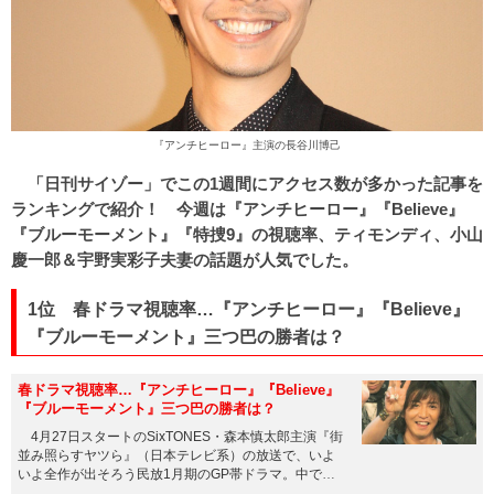
『アンチヒーロー』主演の長谷川博己
「日刊サイゾー」でこの1週間にアクセス数が多かった記事を
ランキングで紹介！ 今週は『アンチヒーロー』『Believe』
『ブルーモーメント』『特捜9』の視聴率、ティモンディ、小山
慶一郎＆宇野実彩子夫妻
の話題が人気でした。
1位 春ドラマ視聴率…『アンチヒーロー』『Believe』
『ブルーモーメント』三つ巴の勝者は？
春ドラマ視聴率…『アンチヒーロー』『Believe』
『ブルーモーメント』三つ巴の勝者は？
4月27日スタートのSixTONES・森本慎太郎主演『街
並み照らすヤツら』（日本テレビ系）の放送で、いよ
いよ全作が出そろう民放1月期のGP帯ドラマ。中で
も、TBS系『...