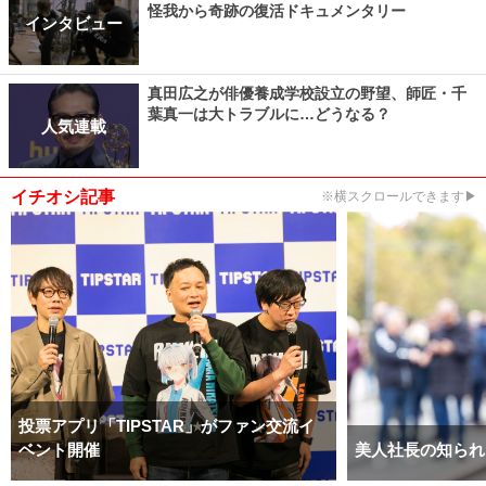
怪我から奇跡の復活ドキュメンタリー
インタビュー
真田広之が俳優養成学校設立の野望、師匠・千
葉真一は大トラブルに…どうなる？
人気連載
イチオシ記事
※横スクロールできます▶
投票アプリ「TIPSTAR」がファン交流イ
ベント開催
美人社長の知られ