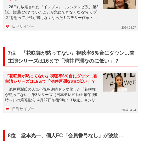
26日に放送された『イップス』（フジテレビ系）第3
話。普通にできていたことが急にできなくなる“イップ
ス”を患って小説が書けなくなったミステリー作家・黒
羽ミコ（篠原涼子...
日刊サイゾー
2024.04.27
7位 『花咲舞が黙ってない』視聴率6％台にダウン…杏
主演シリーズは16％で「池井戸潤なのに低い」？
『花咲舞が黙ってない』視聴率6％台にダウン…杏
主演シリーズは16％で「池井戸潤なのに低い」？
池井戸潤氏の人気小説を連続ドラマ化した『花咲舞
が黙ってない』第3シリーズ（日本テレビ系/土曜午後9
時～）の第3話が、4月27日午後9時より放送。今シリー
ズより、主人公...
日刊サイゾー
2024.04.24
8位 堂本光一、個人FC「会員番号なし」が波紋…