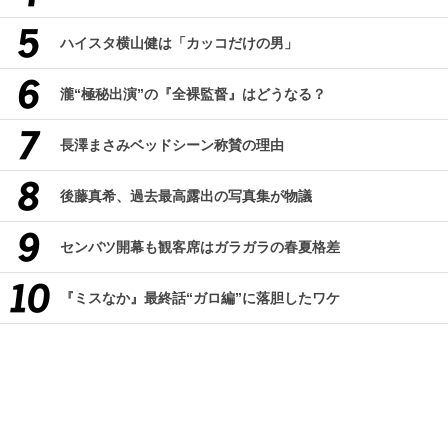
ハイスタ横山健は「カッコだけの男」
瀧“極秘出演”の『全裸監督』はどうなる？
長澤まさみベッドシーン称賛の理由
後藤真希、過去最高露出の写真集が物議
センバツ開幕も観客席はガラガラの春夏格差
『ミスなか』最終話“ガロ編”に落胆したワケ