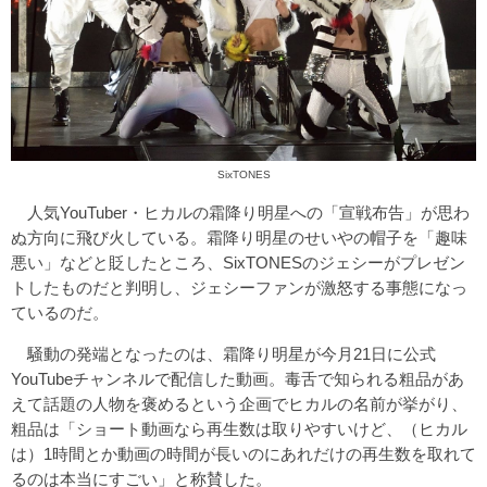
SixTONES
人気YouTuber・ヒカルの霜降り明星への「宣戦布告」が思わ
ぬ方向に飛び火している。霜降り明星のせいやの帽子を「趣味
悪い」などと貶したところ、SixTONESのジェシーがプレゼン
トしたものだと判明し、ジェシーファンが激怒する事態になっ
ているのだ。
騒動の発端となったのは、霜降り明星が今月21日に公式
YouTubeチャンネルで配信した動画。毒舌で知られる粗品があ
えて話題の人物を褒めるという企画でヒカルの名前が挙がり、
粗品は「ショート動画なら再生数は取りやすいけど、（ヒカル
は）1時間とか動画の時間が長いのにあれだけの再生数を取れて
るのは本当にすごい」と称賛した。