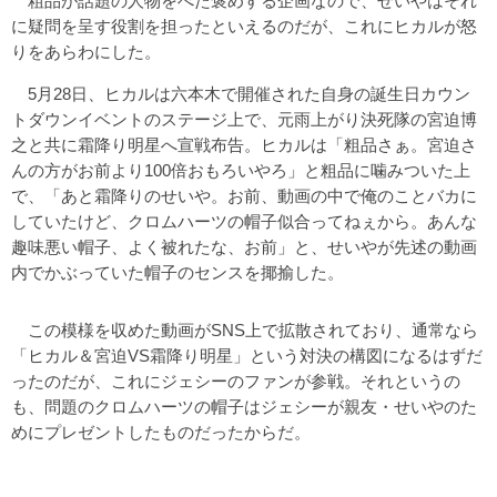
粗品が話題の人物をべた褒めする企画なので、せいやはそれ
に疑問を呈す役割を担ったといえるのだが、これにヒカルが怒
りをあらわにした。
5月28日、ヒカルは六本木で開催された自身の誕生日カウン
トダウンイベントのステージ上で、元雨上がり決死隊の宮迫博
之と共に霜降り明星へ宣戦布告。ヒカルは「粗品さぁ。宮迫さ
んの方がお前より100倍おもろいやろ」と粗品に噛みついた上
で、「あと霜降りのせいや。お前、動画の中で俺のことバカに
していたけど、クロムハーツの帽子似合ってねぇから。あんな
趣味悪い帽子、よく被れたな、お前」と、せいやが先述の動画
内でかぶっていた帽子のセンスを揶揄した。
この模様を収めた動画がSNS上で拡散されており、通常なら
「ヒカル＆宮迫VS霜降り明星」という対決の構図になるはずだ
ったのだが、これにジェシーのファンが参戦。それというの
も、問題のクロムハーツの帽子はジェシーが親友・せいやのた
めにプレゼントしたものだったからだ。