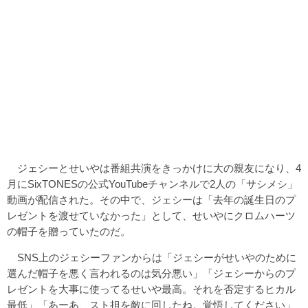
ジェシーとせいやは番組共演をきっかけに大の親友になり、4
月にSixTONESの公式YouTubeチャンネルで2人の「サシメシ」
動画が配信された。その中で、ジェシーは「去年の誕生日のプ
レゼントを渡せていなかった」として、せいやにクロムハーツ
の帽子を贈っていたのだ。
SNS上のジェシーファンからは「ジェシーがせいやのために
選んだ帽子を悪く言われるのは気分悪い」「ジェシーからのプ
レゼントを大事に使ってるせいや最高。それを否定するヒカル
最低」「あーあ、スト担を敵に回したね。覚悟してください」