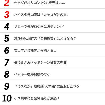
セクゾがオリコン1位も実売は……
ハイスタ横山健は「カッコだけの男」
ジローラモがロケ中にガチナンパ
瀧“極秘出演”の『全裸監督』はどうなる？
吉田羊が芸能界から消える日
長澤まさみベッドシーン称賛の理由
ベッキー復帰難航のワケ
『ミスなか』最終話“ガロ編”に落胆したワケ
ゲス川谷に音楽関係者が激怒！