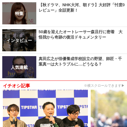
【秋ドラマ、NHK大河、朝ドラ】大好評「忖度0
レビュー」全話更新！
特集
50歳を迎えたオートレーサー森且行に密着 大
怪我から奇跡の復活ドキュメンタリー
インタビュー
真田広之が俳優養成学校設立の野望、師匠・千
葉真一は大トラブルに…どうなる？
人気連載
イチオシ記事
※横スクロールできます▶