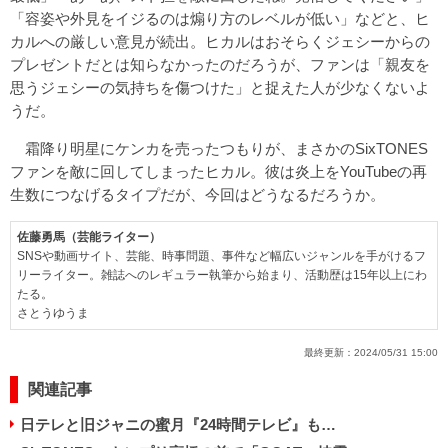
「容姿や外見をイジるのは煽り方のレベルが低い」などと、ヒ
カルへの厳しい意見が続出。ヒカルはおそらくジェシーからの
プレゼントだとは知らなかったのだろうが、ファンは「親友を
思うジェシーの気持ちを傷つけた」と捉えた人が少なくないよ
うだ。
霜降り明星にケンカを売ったつもりが、まさかのSixTONES
ファンを敵に回してしまったヒカル。彼は炎上をYouTubeの再
生数につなげるタイプだが、今回はどうなるだろうか。
佐藤勇馬（芸能ライター）
SNSや動画サイト、芸能、時事問題、事件など幅広いジャンルを手がけるフ
リーライター。雑誌へのレギュラー執筆から始まり、活動歴は15年以上にわ
たる。
さとうゆうま
最終更新：
2024/05/31 15:00
関連記事
日テレと旧ジャニの蜜月『24時間テレビ』も…