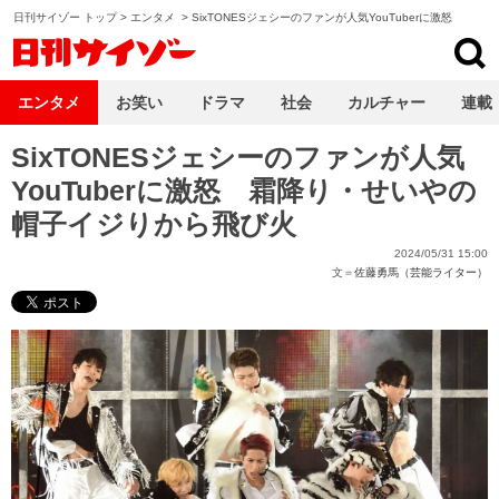
日刊サイゾー トップ
>
エンタメ
>
SixTONESジェシーのファンが人気YouTuberに激怒
日刊サイゾー
エンタメ
お笑い
ドラマ
社会
カルチャー
連載
SixTONESジェシーのファンが人気
YouTuberに激怒 霜降り・せいやの
帽子イジりから飛び火
2024/05/31 15:00
文＝
佐藤勇馬（芸能ライター）