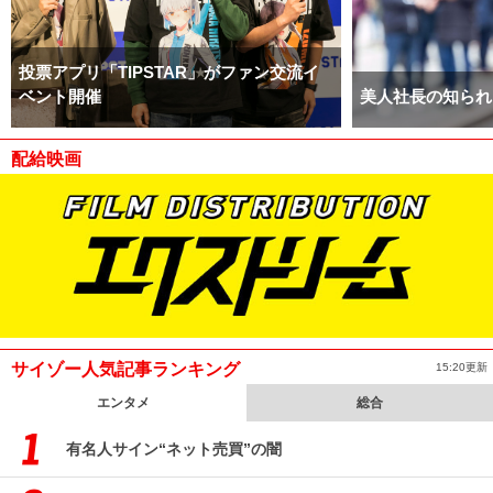
投票アプリ「TIPSTAR」がファン交流イ
ベント開催
美人社長の知られ
配給映画
サイゾー人気記事ランキング
15:20更新
エンタメ
総合
有名人サイン“ネット売買”の闇