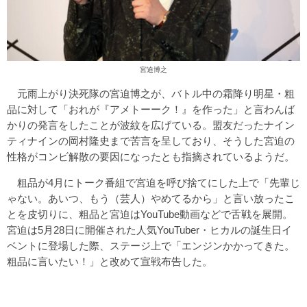
宮迫博之
元雨上がり決死隊の宮迫博之が、バトル中の霜降り明星・粗
品に対して「おれが『アメトーーク！』を作った」と言わんば
かりの発言をしたことが波紋を広げている。盟友だったナイン
ティナインの岡村隆史まで苦言を呈しており、そうした宮迫の
性格がコンビ解散の要因になったとも指摘されているようだ。
粗品が4月にトーク番組で宮迫を呼び捨てにした上で「先輩じ
ゃない。あいつ、もう（芸人）やめてるから」と言い放ったこ
とを皮切りに、粗品と宮迫はYouTube動画などで舌戦を展開。
宮迫は5月28日に開催された人気YouTuber・ヒカルの誕生日イ
ベントに登場した際、ステージ上で「エンジンかかってきた。
粗品に言いたい！」と改めて宣戦布告した。