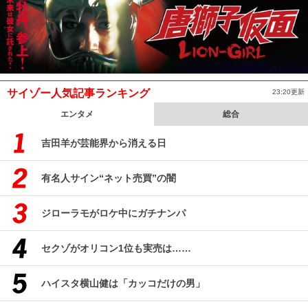
サイゾー人気記事ランキング
23:20更新
エンタメ
総合
吉田羊が芸能界から消える日
有名人サイン“ネット売買”の闇
ジローラモがロケ中にガチナンパ
セクゾがオリコン1位も実売は……
ハイスタ横山健は「カッコだけの男」