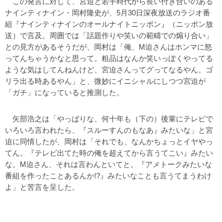
この発言に対して、宮迫と若手時代から長い付き合いのある
ナインティナイン・岡村隆史が、5月30日深夜放送のラジオ番
組『ナインティナインのオールナイトニッポン』（ニッポン放
送）で言及。周囲では「話題作りや笑いの範疇での煽り合い」
との見方があるそうだが、岡村は「俺、M迫さんはホンマに怒
ってんちゃうかなと思って。粗品はなんか笑いっぽくやってる
ような気はしてんねんけど、宮迫さんってグってなるやん。ゴ
リラ出る時あるやん」と、微妙にイニシャルにしつつ宮迫が
「ガチ」になっていると推測した。
矢部浩之は「やっぱりな、何十年も（下の）後輩にテレビで
いろいろ言われたら、『スルーすんのもなあ』みたいな」と宮
迫に同情したが、岡村は「それでも、なんかちょっとイヤやっ
てん。『テレビ出てた時の俺を超えてから言うてこい』みたい
な。M迫さん、それは言わんといてと。『アメトークみたいな
番組を作ったことあるんか!?』みたいなことも言うてまうわけ
よ」と苦言を呈した。