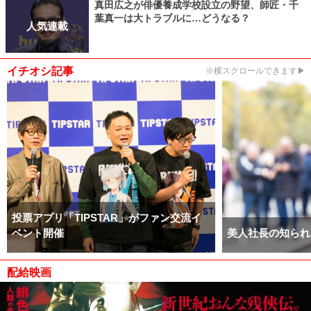
真田広之が俳優養成学校設立の野望、師匠・千
葉真一は大トラブルに…どうなる？
人気連載
イチオシ記事
※横スクロールできます▶
投票アプリ「TIPSTAR」がファン交流イ
ベント開催
美人社長の知られ
配給映画