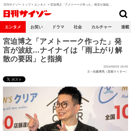
日刊サイゾー トップ
>
エンタメ
>
宮迫博之「アメトーーク作った」発言が波紋…
日刊サイゾー
エンタメ
お笑い
ドラマ
社会
カルチャー
連載
宮迫博之「アメトーーク作った」発
言が波紋…ナイナイは「雨上がり解
散の要因」と指摘
2024/06/03 18:00
文＝
佐藤勇馬（芸能ライター）