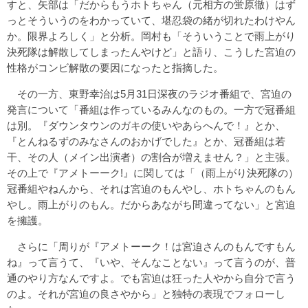
すと、矢部は「だからもうホトちゃん（元相方の蛍原徹）はず
っとそういうのをわかっていて、堪忍袋の緒が切れたわけやん
か。限界よろしく」と分析。岡村も「そういうことで雨上がり
決死隊は解散してしまったんやけど」と語り、こうした宮迫の
性格がコンビ解散の要因になったと指摘した。
その一方、東野幸治は5月31日深夜のラジオ番組で、宮迫の
発言について「番組は作っているみんなのもの。一方で冠番組
は別。『ダウンタウンのガキの使いやあらへんで！』とか、
『とんねるずのみなさんのおかげでした』とか、冠番組は若
干、その人（メイン出演者）の割合が増えません？」と主張。
その上で『アメトーーク!』に関しては「（雨上がり決死隊の）
冠番組やねんから、それは宮迫のもんやし、ホトちゃんのもん
やし。雨上がりのもん。だからあながち間違ってない」と宮迫
を擁護。
さらに「周りが『アメトーーク！は宮迫さんのもんですもん
ね』って言うて、『いや、そんなことない』って言うのが、普
通のやり方なんですよ。でも宮迫は狂った人やから自分で言う
のよ。それが宮迫の良さやから」と独特の表現でフォローし