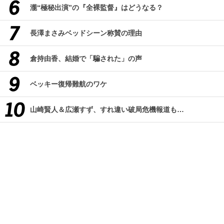
瀧“極秘出演”の『全裸監督』はどうなる？
長澤まさみベッドシーン称賛の理由
倉持由香、結婚で「騙された」の声
ベッキー復帰難航のワケ
山崎賢人＆広瀬すず、すれ違い破局危機報道も…