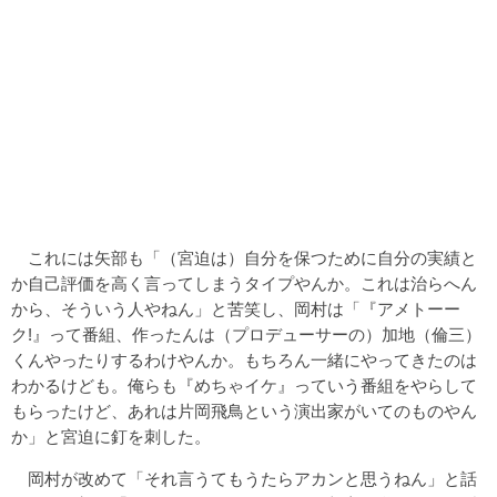
これには矢部も「（宮迫は）自分を保つために自分の実績と
か自己評価を高く言ってしまうタイプやんか。これは治らへん
から、そういう人やねん」と苦笑し、岡村は「『アメトーー
ク!』って番組、作ったんは（プロデューサーの）加地（倫三）
くんやったりするわけやんか。もちろん一緒にやってきたのは
わかるけども。俺らも『めちゃイケ』っていう番組をやらして
もらったけど、あれは片岡飛鳥という演出家がいてのものやん
か」と宮迫に釘を刺した。
岡村が改めて「それ言うてもうたらアカンと思うねん」と話