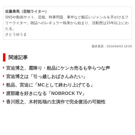
佐藤勇馬（芸能ライター）
SNSや動画サイト、芸能、時事問題、事件など幅広いジャンルを手がけるフ
リーライター。雑誌へのレギュラー執筆から始まり、活動歴は15年以上にわ
たる。
さとうゆうま
最終更新：
2024/06/03 18:00
関連記事
宮迫博之、霜降り・粗品にケンカ売るも辛らつな声
宮迫博之は「引っ越しおばさんみたい」
粗品、宮迫に「MCとして終わり上げてる」
渡部建を好きになる「NOBROCK TV」
香川照之、木村拓哉の主演作で完全復活の可能性