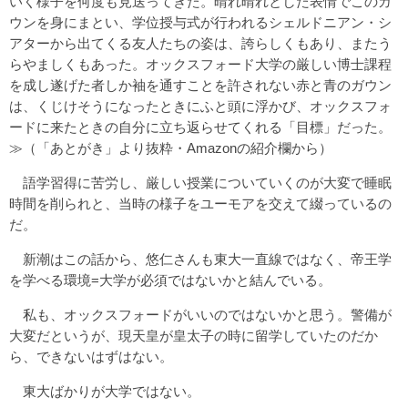
いく様子を何度も見送ってきた。晴れ晴れとした表情でこのガ
ウンを身にまとい、学位授与式が行われるシェルドニアン・シ
アターから出てくる友人たちの姿は、誇らしくもあり、またう
らやましくもあった。オックスフォード大学の厳しい博士課程
を成し遂げた者しか袖を通すことを許されない赤と青のガウン
は、くじけそうになったときにふと頭に浮かび、オックスフォ
ードに来たときの自分に立ち返らせてくれる「目標」だった。
≫（「あとがき」より抜粋・Amazonの紹介欄から）
語学習得に苦労し、厳しい授業についていくのが大変で睡眠
時間を削られと、当時の様子をユーモアを交えて綴っているの
だ。
新潮はこの話から、悠仁さんも東大一直線ではなく、帝王学
を学べる環境=大学が必須ではないかと結んでいる。
私も、オックスフォードがいいのではないかと思う。警備が
大変だというが、現天皇が皇太子の時に留学していたのだか
ら、できないはずはない。
東大ばかりが大学ではない。