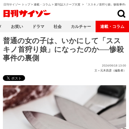
日刊サイゾー トップ
>
連載・コラム
>
週刊誌スクープ大賞
>
「ススキノ首狩り娘」惨殺事件の
日刊サイゾー
メ
お笑い
ドラマ
社会
カルチャー
連載・コラム
普通の女の子は、いかにして「スス
キノ首狩り娘」になったのか──惨殺
事件の裏側
2024/06/18 13:00
文＝
元木昌彦（編集者）