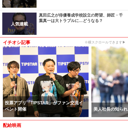
真田広之が俳優養成学校設立の野望、師匠・千
葉真一は大トラブルに…どうなる？
人気連載
イチオシ記事
※横スクロールできます▶
投票アプリ「TIPSTAR」がファン交流イ
ベント開催
美人社長の知られ
配給映画