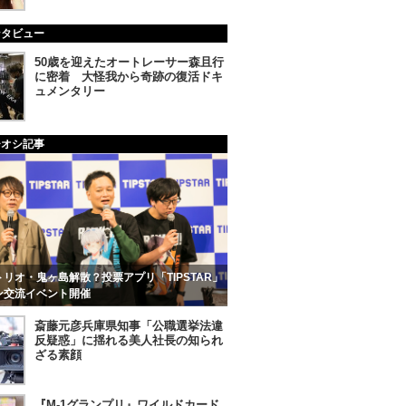
ンタビュー
50歳を迎えたオートレーサー森且行
に密着 大怪我から奇跡の復活ドキ
ュメンタリー
チオシ記事
リオ・鬼ヶ島解散？投票アプリ「TIPSTAR」
ン交流イベント開催
斎藤元彦兵庫県知事「公職選挙法違
反疑惑」に揺れる美人社長の知られ
ざる素顔
『M-1グランプリ』ワイルドカード