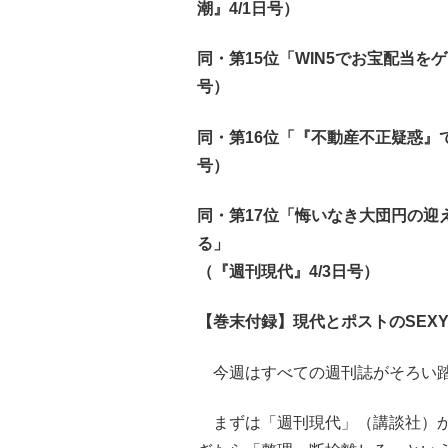
潮』4/1日号）
同・第15位「WIN5でお宝配当を
号）
同・第16位「『不動産不正疑惑』
号）
同・第17位「悔いなき大団円の迎
る」
（『週刊現代』4/3日号）
【巻末付録】現代とポストのSEX
今週はすべての週刊誌がそろい
まずは「週刊現代」（講談社）から