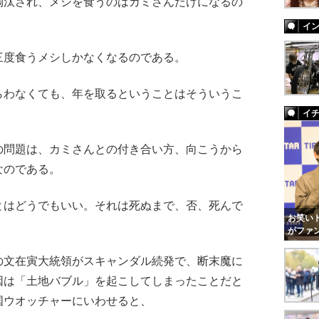
汰され、メシを食うのはカミさんだけになるの
イ
度食うメシしかなくなるのである。
わなくても、年を取るということはそういうこ
イ
問題は、カミさんとの付き合い方、向こうから
なのである。
はどうでもいい。それは死ぬまで、否、死んで
お笑いト
がファ
の文在寅大統領がスキャンダル続発で、断末魔に
因は「土地バブル」を起こしてしまったことだと
国ウオッチャーにいわせると、