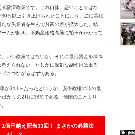
弱者救済政策です。これ自体、悪いことではな
30％以上引き上げられたことにより、逆に零細
新たな失業者を生んで貧富の差が拡大した。結
ブームが起き、不動産価格高騰に拍車がかかって
、いい政策ではないか。それに最低賃金を30％
は考えられない。たしかに深刻な副作用は出る
ップにつながるはずである。
率が34.1％だったというが、安倍政権の時の最
たばかりの2月に38％である。他国のことより、
い。
、1億円越え配当33回！ まさかの必勝法
配
が…？