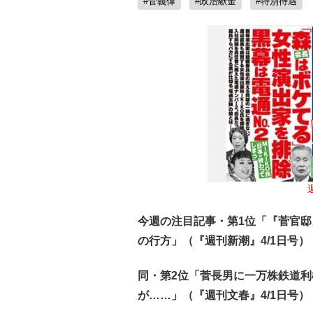
#菅義偉
#政治献金
#特別待遇
今週の注目記事・第1位「『菅官邸
の行方」（『週刊新潮』4/1日号）
同・第2位「菅長男に一万株鉄道
が……」（『週刊文春』4/1日号）