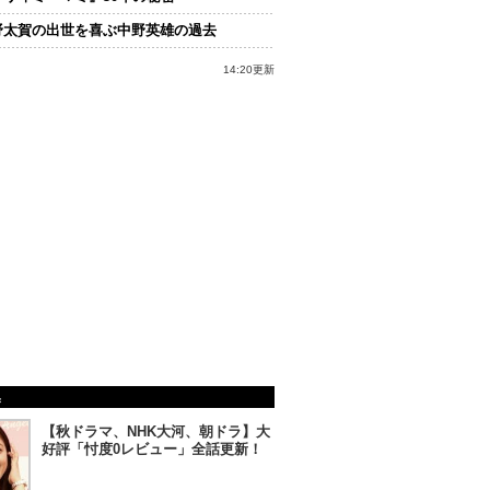
野太賀の出世を喜ぶ中野英雄の過去
14:20更新
集
【秋ドラマ、NHK大河、朝ドラ】大
好評「忖度0レビュー」全話更新！