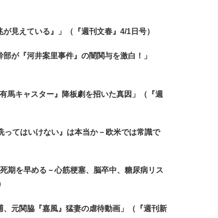
兆が見えている』」（『週刊文春』4/1日号）
幹部が『河井案里事件』の闇関与を激白！」
/『有馬キャスター』降板劇を招いた真因」（『週
を洗ってはいけない』は本当か－欧米では常識で
は死期を早める－心筋梗塞、脳卒中、糖尿病リス
）
捕、元関脇『嘉風』猛妻の虐待動画」（『週刊新