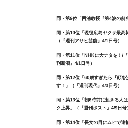
同・第9位「西浦教授『第4波の前
同・第10位「現役広島ヤクザ最高
（『週刊アサヒ芸能』4/1日号）
同・第11位「NHKに大ナタを！
刊新潮』4/1日号）
同・第12位「60歳すぎたら『顔
す！」（『週刊現代』4/3日号）
同・第13位「朝6時前に起きる人
ク上昇」（『週刊ポスト』4/9日号
同・第14位「長女の目にムヒで逮