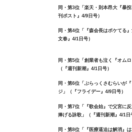
同・第3位「楽天・則本昂大『暴
刊ポスト』4/9日号）
同・第4位「『森会長はボケてる』
文春』4/1日号）
同・第5位「創業者も泣く『オム
（『週刊新潮』4/1日号）
同・第6位「ぶらっくさむらいが
ジ」（『フライデー』4/9日号）
同・第7位「『歌会始』で父宮に
捧げる詠歌」（『週刊新潮』4/1日
同・第8位「『医療逼迫は解消』は