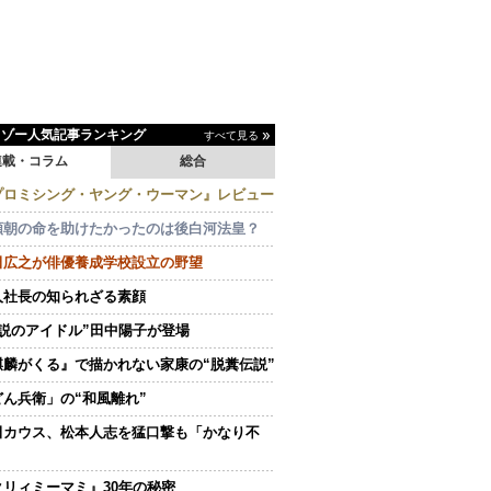
イゾー人気記事ランキング
すべて見る
連載・コラム
総合
プロミシング・ヤング・ウーマン』レビュー
頼朝の命を助けたかったのは後白河法皇？
田広之が俳優養成学校設立の野望
人社長の知られざる素顔
伝説のアイドル”田中陽子が登場
麒麟がくる』で描かれない家康の“脱糞伝説”
どん兵衛」の“和風離れ”
田カウス、松本人志を猛口撃も「かなり不
クリィミーマミ』30年の秘密