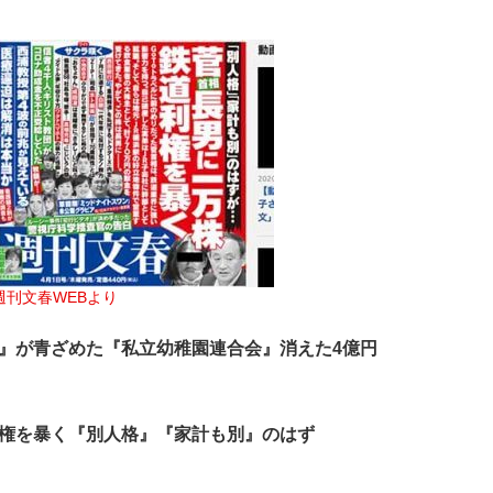
週刊文春WEBより
』が青ざめた『私立幼稚園連合会』消えた4億円
利権を暴く『別人格』『家計も別』のはず