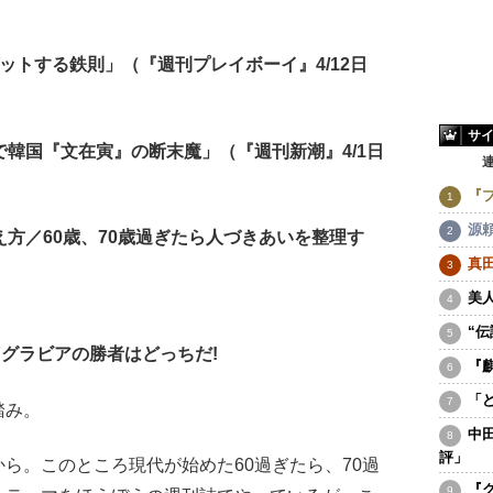
ゲットする鉄則」（『週刊プレイボーイ』4/12日
サ
で韓国『文在寅』の断末魔」（『週刊新潮』4/1日
『
源
え方／60歳、70歳過ぎたら人づきあいを整理す
真
美
“
Yグラビアの勝者はどっちだ!
『
「
踏み。
中
評」
。このところ現代が始めた60過ぎたら、70過
『