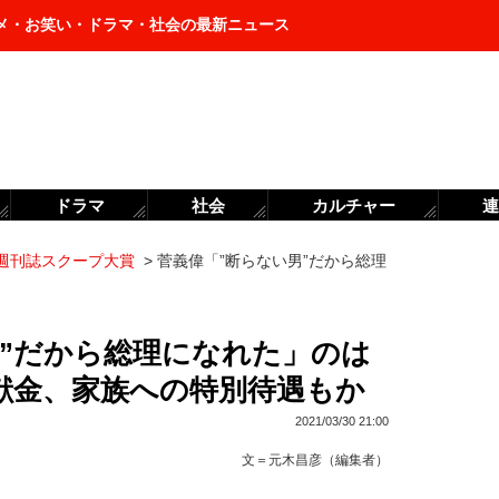
メ・お笑い・ドラマ・社会の最新ニュース
ドラマ
社会
カルチャー
連
週刊誌スクープ大賞
>
菅義偉「”断らない男”だから総理
男”だから総理になれた」のは
献金、家族への特別待遇もか
2021/03/30 21:00
文＝
元木昌彦（編集者）