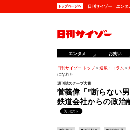
日刊サイゾー｜エンタ
エンタメ
お笑い
日刊サイゾー トップ
>
連載・コラム
>
になれた」
週刊誌スクープ大賞
菅義偉「”断らない
鉄道会社からの政治