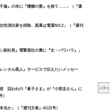
投不倫』の末に『糟糠の妻』を捨て……」（『週
女性演出家を排除、黒幕は電通NO.2」（『週刊
ロン副社長』電撃退社の裏に『女・パワハラ』」
『レンタル黒人』サービスで伝えたいメッセー
反逆 囚われの『眞子さま』が『小室圭さん』に
号）
本当か」（『週刊文春』4/1日号）