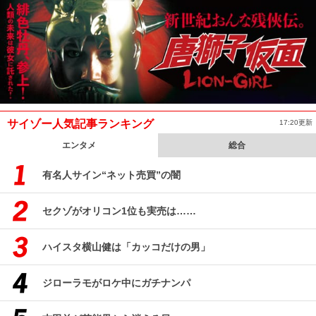
サイゾー人気記事ランキング
17:20更新
エンタメ
総合
有名人サイン“ネット売買”の闇
セクゾがオリコン1位も実売は……
ハイスタ横山健は「カッコだけの男」
ジローラモがロケ中にガチナンパ