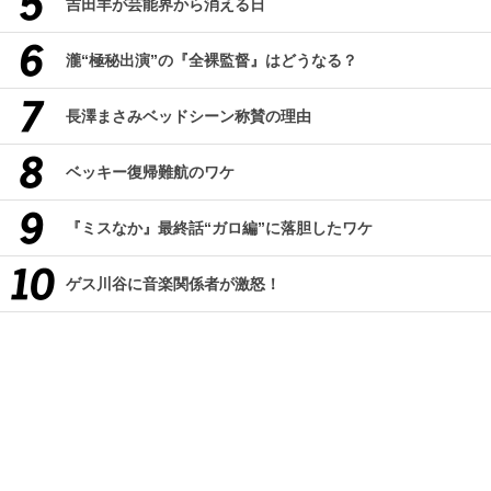
吉田羊が芸能界から消える日
瀧“極秘出演”の『全裸監督』はどうなる？
長澤まさみベッドシーン称賛の理由
ベッキー復帰難航のワケ
『ミスなか』最終話“ガロ編”に落胆したワケ
ゲス川谷に音楽関係者が激怒！