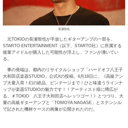
長瀬智也
元TOKIOの長瀬智也が手放したギターアンプの一部を、
STARTO ENTERTAINMENT（以下、STARTO社）に所属する
後輩アイドルが購入した可能性が浮上し、ファンが沸いてい
る。
事の発端は、都内のリサイクルショップ「ハードオフ八王子
大和田店楽器STUDIO」公式Xの投稿。6月18日に、《高級アン
プ大量入荷！幻の絶品、ビンテージまで！ひと味違うラインナ
ップが楽器STUDIOの魅力です！！アーティスト様に噂広が
る、＃TOKIO 八王子大和田店へレッツゴー！》とつづり、大
量の高級ギターアンプと「TOMOYA NAGASE」とステンシル
で記された機材ケースの画像が公開されたのだ。