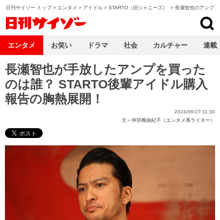
日刊サイゾー トップ
>
エンタメ
>
アイドル
>
STARTO（旧ジャニーズ）
>
長瀬智也のアンプを
日刊サイゾー
エンタメ
お笑い
ドラマ
社会
カルチャー
連載
長瀬智也が手放したアンプを買った
のは誰？ STARTO後輩アイドル購入
報告の胸熱展開！
2024/06/27 11:30
文＝
仲宗根由紀子（エンタメ系ライター）