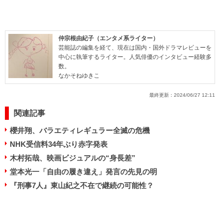
仲宗根由紀子（エンタメ系ライター）
芸能誌の編集を経て、現在は国内・国外ドラマレビューを
中心に執筆するライター。人気俳優のインタビュー経験多
数。
なかそねゆきこ
最終更新：
2024/06/27 12:11
関連記事
櫻井翔、バラエティレギュラー全滅の危機
NHK受信料34年ぶり赤字発表
木村拓哉、映画ビジュアルの“身長差”
堂本光一「自由の履き違え」発言の先見の明
『刑事7人』東山紀之不在で継続の可能性？