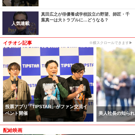
真田広之が俳優養成学校設立の野望、師匠・千
葉真一は大トラブルに…どうなる？
人気連載
イチオシ記事
※横スクロールできます▶
投票アプリ「TIPSTAR」がファン交流イ
ベント開催
美人社長の知られ
配給映画