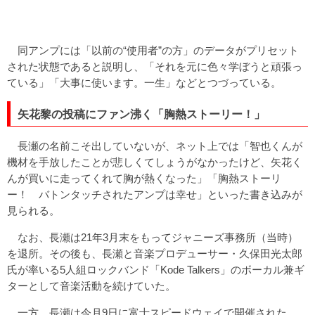
同アンプには「以前の“使用者”の方」のデータがプリセット
された状態であると説明し、「それを元に色々学ぼうと頑張っ
ている」「大事に使います。一生」などとつづっている。
矢花黎の投稿にファン沸く「胸熱ストーリー！」
長瀬の名前こそ出していないが、ネット上では「智也くんが
機材を手放したことが悲しくてしょうがなかったけど、矢花く
んが買いに走ってくれて胸が熱くなった」「胸熱ストーリ
ー！ バトンタッチされたアンプは幸せ」といった書き込みが
見られる。
なお、長瀬は21年3月末をもってジャニーズ事務所（当時）
を退所。その後も、長瀬と音楽プロデューサー・久保田光太郎
氏が率いる5人組ロックバンド「Kode Talkers」のボーカル兼ギ
ターとして音楽活動を続けていた。
一方、長瀬は今月9日に富士スピードウェイで開催された