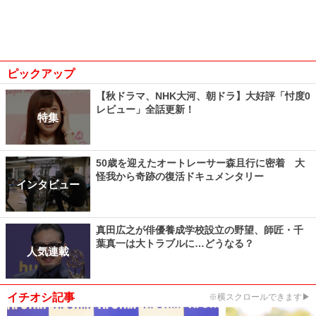
ピックアップ
【秋ドラマ、NHK大河、朝ドラ】大好評「忖度0
レビュー」全話更新！
特集
50歳を迎えたオートレーサー森且行に密着 大
怪我から奇跡の復活ドキュメンタリー
インタビュー
真田広之が俳優養成学校設立の野望、師匠・千
葉真一は大トラブルに…どうなる？
人気連載
イチオシ記事
※横スクロールできます▶