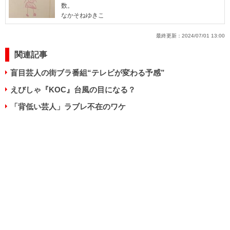
数。
なかそねゆきこ
最終更新：
2024/07/01 13:00
関連記事
盲目芸人の街ブラ番組“テレビが変わる予感”
えびしゃ『KOC』台風の目になる？
「背低い芸人」ラブレ不在のワケ