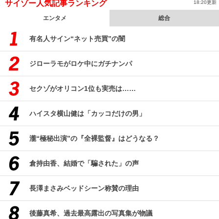
サイゾー人気記事ランキング
18:20更新
エンタメ
総合
有名人サイン“ネット売買”の闇
ジローラモがロケ中にガチナンパ
セクゾがオリコン1位も実売は……
ハイスタ横山健は「カッコだけの男」
瀧“極秘出演”の『全裸監督』はどうなる？
倉持由香、結婚で「騙された」の声
長澤まさみベッドシーン称賛の理由
後藤真希、過去最高露出の写真集が物議