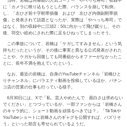
当時、岩橋は同番組の人気コーナー「やべっち寿司」収録中
に「カメラに映り込もうとした際、バランスを崩して転倒」
し、「左ひざ前十字靭帯損傷 および 左ひざ内側副靭帯損
傷」と発表されて話題となったが、実際は「やべっち寿司」で
はなく、別の収録中に江頭2：50に向かって飛び蹴りし、その
後、羽交い絞めにされた際に足をひねってしまったそう。
この事故について、岩橋は「ケガしてすみません」という気
持ちだったというが、その後に事実と異なる公式発表がされた
ことや、ケガから回復しても同番組からオファーがなかったこ
とに、長年不満を抱えていたという。
なお、最近の岩橋は、自身のYouTubeチャンネル「岩橋ひと
りチャンネル」にバラエティ動画を投稿しているほか、パチン
コ店の営業の仕事も行っている様子。
6月30日には、Xで「私、芸人やめたんで 面白さは求めない
でください」とつづっているが、一部ファンからは「岩橋さん
のキャラ的に、ショート動画を頑張るべきでは？」「TikTokや
YouTubeショートに岩橋さんのギャグを公開すれば、バズリそ
う」といった助言も寄せられているようだ。