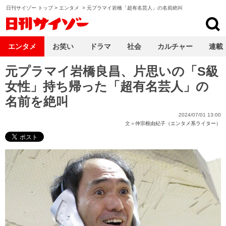
日刊サイゾー トップ
>
エンタメ
>
元プラマイ岩橋「超有名芸人」の名前絶叫
日刊サイゾー
エンタメ
お笑い
ドラマ
社会
カルチャー
連載
元プラマイ岩橋良昌、片思いの「S級
女性」持ち帰った「超有名芸人」の
名前を絶叫
2024/07/01 13:00
文＝
仲宗根由紀子（エンタメ系ライター）