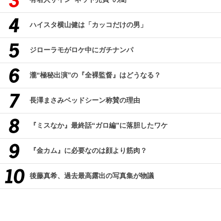
ハイスタ横山健は「カッコだけの男」
ジローラモがロケ中にガチナンパ
瀧“極秘出演”の『全裸監督』はどうなる？
長澤まさみベッドシーン称賛の理由
『ミスなか』最終話“ガロ編”に落胆したワケ
『金カム』に必要なのは顔より筋肉？
後藤真希、過去最高露出の写真集が物議