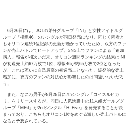
6月26日には、JO1の弟分グループ「INI」と女性アイドルグ
ループ「櫻坂46」のシングルが同日発売になり、同じく両者と
もオリコン連続1位記録の更新が懸かっていたため、双方のファ
ンが売上バトルでヒートアップ。SNS上でファンによる「追加
購入」報告が相次いだ末、オリコン週間ランキングの結果はINI
が初週売上約67万枚で1位、櫻坂46が約65万枚で2位となった
が、これは互いに自己最高の初週売上となった。爆発的な売上
増加に、双方のファンの対抗心が影響したのは間違いないだろ
う。
また、なにわ男子が8月28日に7thシングル「コイスルヒカ
リ」をリリースするが、同日に人気沸騰中の11人組ガールズグ
ループ「ME:I」が2ndシングル「Hi-Five」を発売することが決
まっており、こちらもオリコン1位をめぐる激しい売上バトルに
なると予想されている。