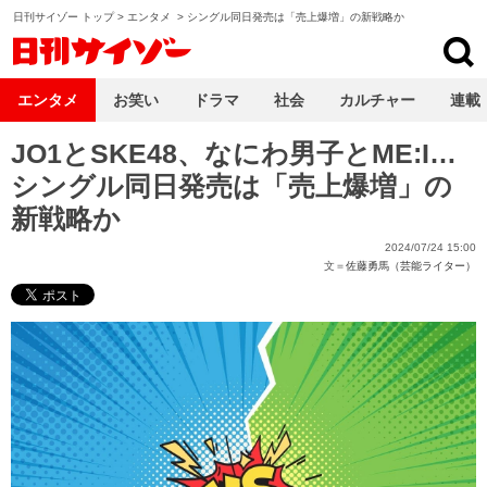
日刊サイゾー トップ
>
エンタメ
>
シングル同日発売は「売上爆増」の新戦略か
日刊サイゾー
エンタメ
お笑い
ドラマ
社会
カルチャー
連載
JO1とSKE48、なにわ男子とME:I…
シングル同日発売は「売上爆増」の
新戦略か
2024/07/24 15:00
文＝
佐藤勇馬（芸能ライター）