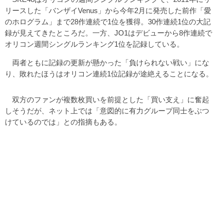
リースした「バンザイVenus」から今年2月に発売した前作「愛
のホログラム」まで28作連続で1位を獲得。30作連続1位の大記
録が見えてきたところだ。一方、JO1はデビューから8作連続で
オリコン週間シングルランキング1位を記録している。
両者ともに記録の更新が懸かった「負けられない戦い」にな
り、敗れたほうはオリコン連続1位記録が途絶えることになる。
双方のファンが複数枚買いを前提とした「買い支え」に奮起
しそうだが、ネット上では「意図的に有力グループ同士をぶつ
けているのでは」との指摘もある。