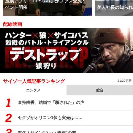
投票アプリ「TIPSTAR」がファン交流イ
ベント開催
美人社長の知られ
配給映画
サイゾー人気記事ランキング
21:20更新
エンタメ
総合
倉持由香、結婚で「騙された」の声
セクゾがオリコン1位も実売は……
有名人サイン“ネット売買”の闇