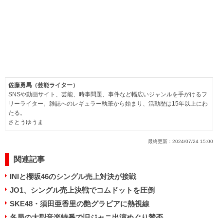
佐藤勇馬（芸能ライター）
SNSや動画サイト、芸能、時事問題、事件など幅広いジャンルを手がけるフ
リーライター。雑誌へのレギュラー執筆から始まり、活動歴は15年以上にわ
たる。
さとうゆうま
最終更新：
2024/07/24 15:00
関連記事
INIと櫻坂46のシングル売上対決が接戦
JO1、シングル売上決戦でコムドットを圧倒
SKE48・須田亜香里の艶グラビアに熱視線
各局の大型音楽特番で旧ジャニ出演めぐり賛否