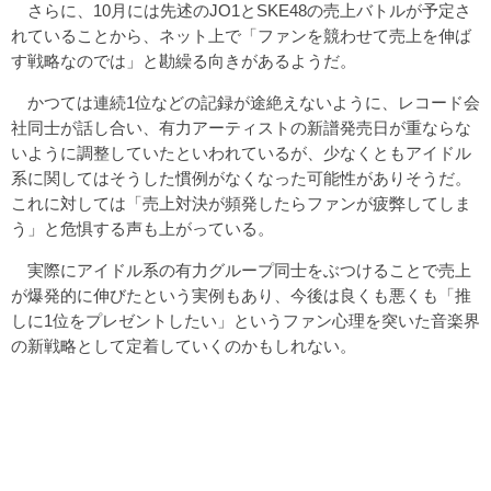
さらに、10月には先述のJO1とSKE48の売上バトルが予定さ
れていることから、ネット上で「ファンを競わせて売上を伸ば
す戦略なのでは」と勘繰る向きがあるようだ。
かつては連続1位などの記録が途絶えないように、レコード会
社同士が話し合い、有力アーティストの新譜発売日が重ならな
いように調整していたといわれているが、少なくともアイドル
系に関してはそうした慣例がなくなった可能性がありそうだ。
これに対しては「売上対決が頻発したらファンが疲弊してしま
う」と危惧する声も上がっている。
実際にアイドル系の有力グループ同士をぶつけることで売上
が爆発的に伸びたという実例もあり、今後は良くも悪くも「推
しに1位をプレゼントしたい」というファン心理を突いた音楽界
の新戦略として定着していくのかもしれない。