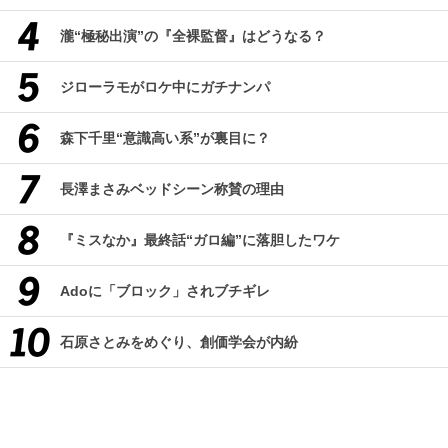
瀧“極秘出演”の『全裸監督』はどうなる？
ジローラモがロケ中にガチナンパ
森下千里“意識高い系”が裏目に？
長澤まさみベッドシーン称賛の理由
『ミスなか』最終話“ガロ編”に落胆したワケ
Adoに「ブロック」されブチギレ
石原さとみをめぐり、創価学会が内紛