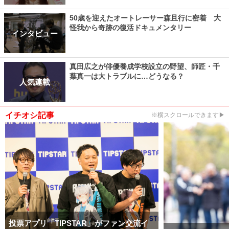
50歳を迎えたオートレーサー森且行に密着 大
怪我から奇跡の復活ドキュメンタリー
インタビュー
真田広之が俳優養成学校設立の野望、師匠・千
葉真一は大トラブルに…どうなる？
人気連載
イチオシ記事
※横スクロールできます▶
投票アプリ「TIPSTAR」がファン交流イ