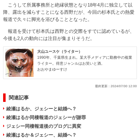
こうして所属事務所と絶縁状態となり18年4月に独立して以
降、露出を減らすことになる西野だが、今回の杉本氏との熱愛
報道で久々に脚光を浴びることとなった。
報道を受けて杉本氏は西野との交際をすでに認めているが、
今後も2人の動向には注目が集まりそうだ。
大山ユースケ（ライター）
1990年、千葉県生まれ。某大手メディアに勤務中の複業
ライター。得意ジャンルはお笑いと酒。
おおやまゆーすけ
最終更新：
2024/07/30 12:00
関連記事
綾瀬はるか、ジェシーと結婚へ？
綾瀬はるか同棲報道のジェシーが謝罪
ジェシー同棲報道後のブログに異変
綾瀬はるか＆ジェシー、結婚へ？