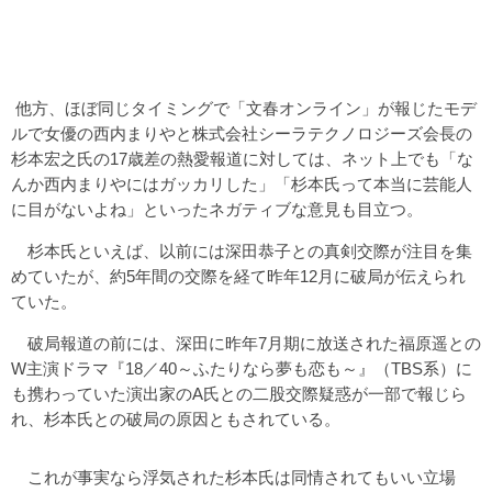
他方、ほぼ同じタイミングで「文春オンライン」が報じたモデ
ルで女優の西内まりやと株式会社シーラテクノロジーズ会長の
杉本宏之氏の17歳差の熱愛報道に対しては、ネット上でも「な
んか西内まりやにはガッカリした」「杉本氏って本当に芸能人
に目がないよね」といったネガティブな意見も目立つ。
杉本氏といえば、以前には深田恭子との真剣交際が注目を集
めていたが、約5年間の交際を経て昨年12月に破局が伝えられ
ていた。
破局報道の前には、深田に昨年7月期に放送された福原遥との
W主演ドラマ『18／40～ふたりなら夢も恋も～』（TBS系）に
も携わっていた演出家のA氏との二股交際疑惑が一部で報じら
れ、杉本氏との破局の原因ともされている。
これが事実なら浮気された杉本氏は同情されてもいい立場