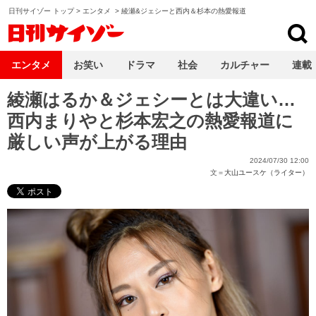
日刊サイゾー トップ
>
エンタメ
>
綾瀬&ジェシーと西内＆杉本の熱愛報道
日刊サイゾー
エンタメ
お笑い
ドラマ
社会
カルチャー
連載
綾瀬はるか＆ジェシーとは大違い…
西内まりやと杉本宏之の熱愛報道に
厳しい声が上がる理由
2024/07/30 12:00
文＝
大山ユースケ（ライター）