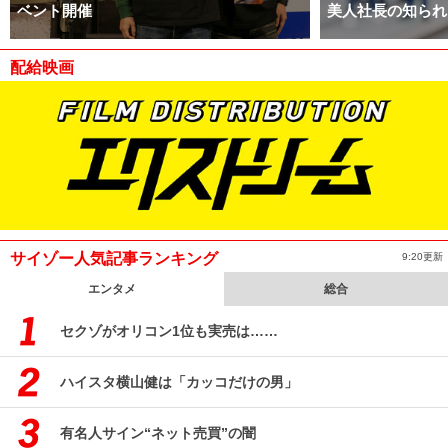
ベント開催
美人社長の知られ
配給映画
サイゾー人気記事ランキング
9:20更新
エンタメ
総合
セクゾがオリコン1位も実売は……
ハイスタ横山健は「カッコだけの男」
有名人サイン“ネット売買”の闇