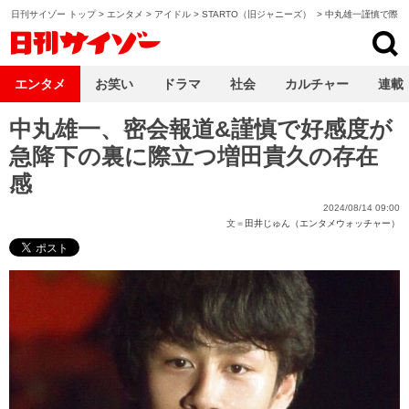
日刊サイゾー トップ
>
エンタメ
>
アイドル
>
STARTO（旧ジャニーズ）
>
中丸雄一謹慎で際立
日刊サイゾー
エンタメ
お笑い
ドラマ
社会
カルチャー
連載
中丸雄一、密会報道&謹慎で好感度が
急降下の裏に際立つ増田貴久の存在
感
2024/08/14 09:00
文＝
田井じゅん（エンタメウォッチャー）