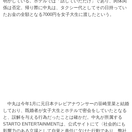
明かしている。ホテルでは「話していただけ」であり、肉体関
係は否定。帰り際に中丸は、タクシー代としてその日持ってい
たお金の全額となる7000円を女子大生に渡したという。
中丸は今年1月に元日本テレビアナウンサーの笹崎里菜と結婚
しており、既婚者が女子大生とホテルで密会をしていたとなる
と、誤解を与える行為だったことは確かだ。中丸が所属する
STARTO ENTERTAINMENTは、公式サイトにて〈社会的にも
影響力のある立場として自覚と責任に欠けた行動であり、弊社