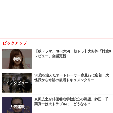
ピックアップ
【秋ドラマ、NHK大河、朝ドラ】大好評「忖度0
レビュー」全話更新！
特集
50歳を迎えたオートレーサー森且行に密着 大
怪我から奇跡の復活ドキュメンタリー
インタビュー
真田広之が俳優養成学校設立の野望、師匠・千
葉真一は大トラブルに…どうなる？
人気連載