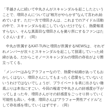
「手越さんに続いて中丸さんがスキャンダルを起こしたという
ことで、増田さんについては“相方がやらかす”なんて言われ始
めています。ただ一方で増田さんは、これまでのアイドル活動
の中で、スキャンダルを起こしていないだけでなく、熱愛報道
すらない。そんな真面目な増田さんを拠り所にするファンはた
くさんいます」（同）
中丸が所属するKAT-TUNと増田が所属するNEWSは、それぞ
れメンバーが次々とスキャンダルを起こして脱退していった経
緯がある。だからこそノースキャンダルの増田の存在がより際
立ってくる。
「メンバーはみなアラフォーなので、熱愛や結婚があってもお
かしくはない。増田さんにしてもまったく恋愛をしていないと
いうわけではないでしょうが、プライベートを表に出さない徹
底ぶりは本当にすごい。今回の報道で中丸さんの好感度が下が
ってしまった今、増田さんがその好感度をごっそり持っていく
可能性も高い。今後、増田さんは“アラフォー男性アイドル”と
して存在感を増していくはずです」（同）