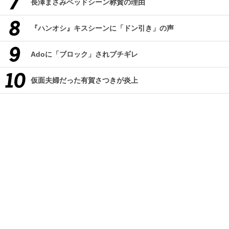
長澤まさみベッドシーン称賛の理由
『ハンオシ』キスシーンに「ドン引き」の声
Adoに「ブロック」されブチギレ
仮面夫婦だった有賀さつきが炎上