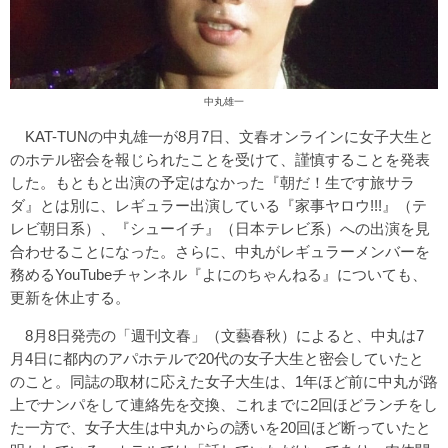
中丸雄一
KAT-TUNの中丸雄一が8月7日、文春オンラインに女子大生と
のホテル密会を報じられたことを受けて、謹慎することを発表
した。もともと出演の予定はなかった『朝だ！生です旅サラ
ダ』とは別に、レギュラー出演している『家事ヤロウ!!!』（テ
レビ朝日系）、『シューイチ』（日本テレビ系）への出演を見
合わせることになった。さらに、中丸がレギュラーメンバーを
務めるYouTubeチャンネル『よにのちゃんねる』についても、
更新を休止する。
8月8日発売の「週刊文春」（文藝春秋）によると、中丸は7
月4日に都内のアパホテルで20代の女子大生と密会していたと
のこと。同誌の取材に応えた女子大生は、1年ほど前に中丸が路
上でナンパをして連絡先を交換、これまでに2回ほどランチをし
た一方で、女子大生は中丸からの誘いを20回ほど断っていたと