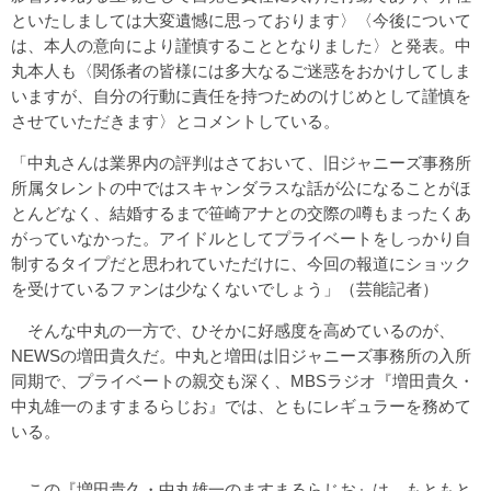
といたしましては大変遺憾に思っております〉〈今後について
は、本人の意向により謹慎することとなりました〉と発表。中
丸本人も〈関係者の皆様には多大なるご迷惑をおかけしてしま
いますが、自分の行動に責任を持つためのけじめとして謹慎を
させていただきます〉とコメントしている。
「中丸さんは業界内の評判はさておいて、旧ジャニーズ事務所
所属タレントの中ではスキャンダラスな話が公になることがほ
とんどなく、結婚するまで笹崎アナとの交際の噂もまったくあ
がっていなかった。アイドルとしてプライベートをしっかり自
制するタイプだと思われていただけに、今回の報道にショック
を受けているファンは少なくないでしょう」（芸能記者）
そんな中丸の一方で、ひそかに好感度を高めているのが、
NEWSの増田貴久だ。中丸と増田は旧ジャニーズ事務所の入所
同期で、プライベートの親交も深く、MBSラジオ『増田貴久・
中丸雄一のますまるらじお』では、ともにレギュラーを務めて
いる。
この『増田貴久・中丸雄一のますまるらじお』は、もともと