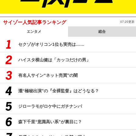
サイゾー人気記事ランキング
07:20更新
エンタメ
総合
セクゾがオリコン1位も実売は……
ハイスタ横山健は「カッコだけの男」
有名人サイン“ネット売買”の闇
瀧“極秘出演”の『全裸監督』はどうなる？
ジローラモがロケ中にガチナンパ
森下千里“意識高い系”が裏目に？