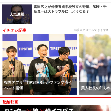
真田広之が俳優養成学校設立の野望、師匠・千
葉真一は大トラブルに…どうなる？
人気連載
イチオシ記事
※横スクロールできます▶
投票アプリ「TIPSTAR」がファン交流イ
ベント開催
美人社長の知られ
配給映画