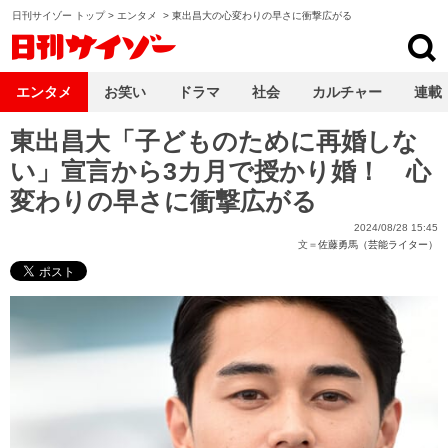
日刊サイゾー トップ
>
エンタメ
>
東出昌大の心変わりの早さに衝撃広がる
日刊サイゾー
エンタメ
お笑い
ドラマ
社会
カルチャー
連載
東出昌大「子どものために再婚しな
い」宣言から3カ月で授かり婚！ 心
変わりの早さに衝撃広がる
2024/08/28 15:45
文＝
佐藤勇馬（芸能ライター）