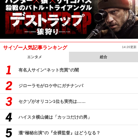
サイゾー人気記事ランキング
14:20更新
エンタメ
総合
有名人サイン“ネット売買”の闇
ジローラモがロケ中にガチナンパ
セクゾがオリコン1位も実売は……
ハイスタ横山健は「カッコだけの男」
瀧“極秘出演”の『全裸監督』はどうなる？