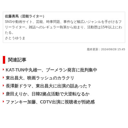
佐藤勇馬（芸能ライター）
SNSや動画サイト、芸能、時事問題、事件など幅広いジャンルを手がけるフ
リーライター。雑誌へのレギュラー執筆から始まり、活動歴は15年以上にわ
たる。
さとうゆうま
最終更新：
2024/08/28 15:45
関連記事
KAT-TUN中丸雄一、ブーメラン発言に批判集中
東出昌大、映画ラッシュのカラクリ
長澤新ドラマ、東出昌大に出演の話あった？
唐田えりか、日韓2拠点活動で大逆転なるか
ファンキー加藤、CDTV出演に視聴者が拒絶感