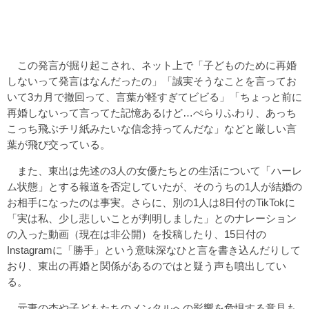
この発言が掘り起こされ、ネット上で「子どものために再婚
しないって発言はなんだったの」「誠実そうなことを言ってお
いて3カ月で撤回って、言葉が軽すぎてビビる」「ちょっと前に
再婚しないって言ってた記憶あるけど…ぺらりふわり、あっち
こっち飛ぶチリ紙みたいな信念持ってんだな」などと厳しい言
葉が飛び交っている。
また、東出は先述の3人の女優たちとの生活について「ハーレ
ム状態」とする報道を否定していたが、そのうちの1人が結婚の
お相手になったのは事実。さらに、別の1人は8日付のTikTokに
「実は私、少し悲しいことが判明しました」とのナレーション
の入った動画（現在は非公開）を投稿したり、15日付の
Instagramに「勝手」という意味深なひと言を書き込んだりして
おり、東出の再婚と関係があるのではと疑う声も噴出してい
る。
元妻の杏や子どもたちのメンタルへの影響を危惧する意見も