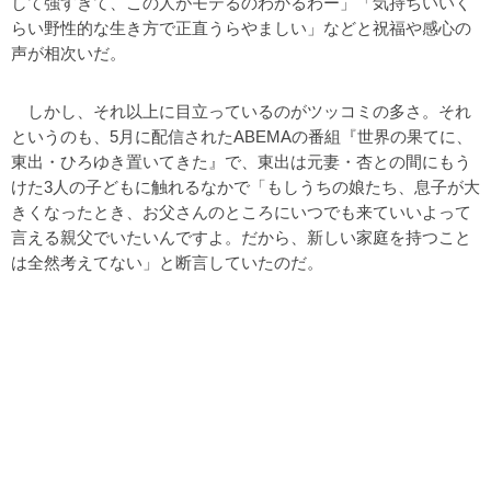
して強すぎて、この人がモテるのわかるわー」「気持ちいいく
らい野性的な生き方で正直うらやましい」などと祝福や感心の
声が相次いだ。
しかし、それ以上に目立っているのがツッコミの多さ。それ
というのも、5月に配信されたABEMAの番組『世界の果てに、
東出・ひろゆき置いてきた』で、東出は元妻・杏との間にもう
けた3人の子どもに触れるなかで「もしうちの娘たち、息子が大
きくなったとき、お父さんのところにいつでも来ていいよって
言える親父でいたいんですよ。だから、新しい家庭を持つこと
は全然考えてない」と断言していたのだ。