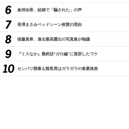
倉持由香、結婚で「騙された」の声
長澤まさみベッドシーン称賛の理由
後藤真希、過去最高露出の写真集が物議
『ミスなか』最終話“ガロ編”に落胆したワケ
センバツ開幕も観客席はガラガラの春夏格差