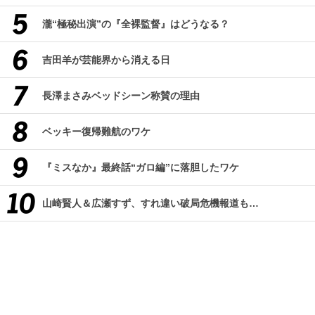
瀧“極秘出演”の『全裸監督』はどうなる？
吉田羊が芸能界から消える日
長澤まさみベッドシーン称賛の理由
ベッキー復帰難航のワケ
『ミスなか』最終話“ガロ編”に落胆したワケ
山崎賢人＆広瀬すず、すれ違い破局危機報道も…