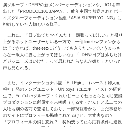
属グループ・DEEPの新メンバーオーディションや、JO1を輩
出した『PRODECE101 JAPAN』、昨年中国で放送されたボー
イズグループオーディション番組『ASIA SUPER YOUNG』に
挑戦していた人物もいる様子。
これに、「日プ出てた○○くんだ！ 頑張ってほしい」と盛り
上がるネットユーザーがいる一方で、一部timeleszファンから
は「できれば、timeleszにどうしても入りたいっていうまっさ
らな一般人に勝ち上がってほしいな」「LDHや日プは落ちたけ
どジャニーズはいけた、って思われたらなんか嫌だ」といった
声も見られる。
また、インターナショナル誌「ELLEgirl」（ハースト婦人画
報社）発のメンズユニット・UNIboys（ユニボーイズ）の研究
生で、YouTuberグループ・くれいじーまぐねっとらと同じ芸能
プロダクションに所属する来栖暖（くるす・だん）と瓜二つの
人物も別の名前で登場しており、一部視聴者から「まだ事務所
のサイトにプロフィール掲載されてるけど、大丈夫なの？」
「プロフィールの消し忘れ？ 契約残ってたら応募条件に違反