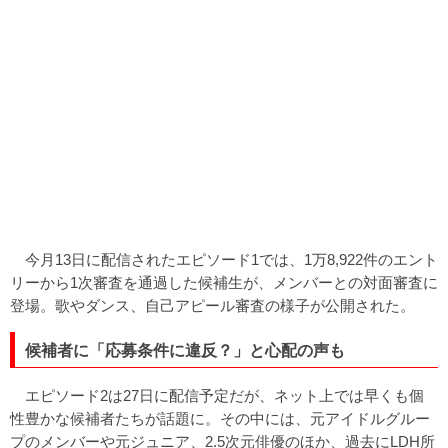
今月13日に配信されたエピソード1では、1万8,922件のエント
リーから1次審査を通過した候補生が、メンバーとの対面審査に
登場。歌やダンス、自己アピール審査の様子が公開された。
候補者に「応募条件に違反？」と心配の声も
エピソード2は27日に配信予定だが、ネット上では早くも個
性豊かな候補者たちが話題に。その中には、元アイドルグルー
プのメンバーや元ジュニア、2.5次元俳優のほか、過去にLDH所