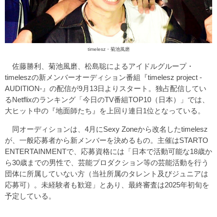
timelesz・菊池風磨
佐藤勝利、菊池風磨、松島聡によるアイドルグループ・
timeleszの新メンバーオーディション番組『timelesz project -
AUDITION-』の配信が9月13日よりスタート。独占配信してい
るNetflixのランキング「今日のTV番組TOP10（日本）」では、
大ヒット中の『地面師たち』を上回り連日1位となっている。
同オーディションは、4月にSexy Zoneから改名したtimelesz
が、一般応募者から新メンバーを決めるもの。主催はSTARTO
ENTERTAINMENTで、応募資格には「日本で活動可能な18歳か
ら30歳までの男性で、芸能プロダクション等の芸能活動を行う
団体に所属していない方（当社所属のタレント及びジュニアは
応募可）。未経験者も歓迎」とあり、最終審査は2025年初旬を
予定している。