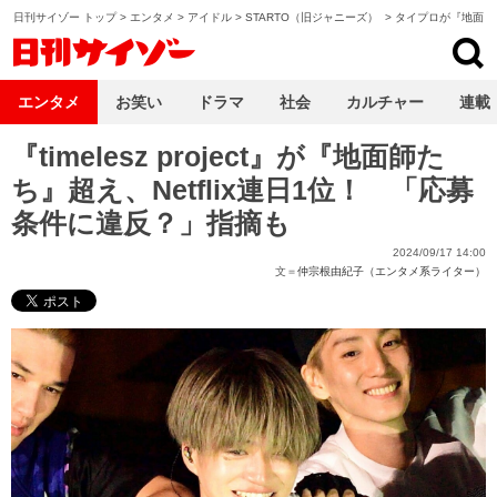
日刊サイゾー トップ
>
エンタメ
>
アイドル
>
STARTO（旧ジャニーズ）
>
タイプロが『地面師
日刊サイゾー
エンタメ
お笑い
ドラマ
社会
カルチャー
連載
『timelesz project』が『地面師た
ち』超え、Netflix連日1位！ 「応募
条件に違反？」指摘も
2024/09/17 14:00
文＝
仲宗根由紀子（エンタメ系ライター）