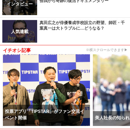
怪我から奇跡の復活ドキュメンタリー
インタビュー
真田広之が俳優養成学校設立の野望、師匠・千
葉真一は大トラブルに…どうなる？
人気連載
イチオシ記事
※横スクロールできます▶
投票アプリ「TIPSTAR」がファン交流イ
ベント開催
美人社長の知られ