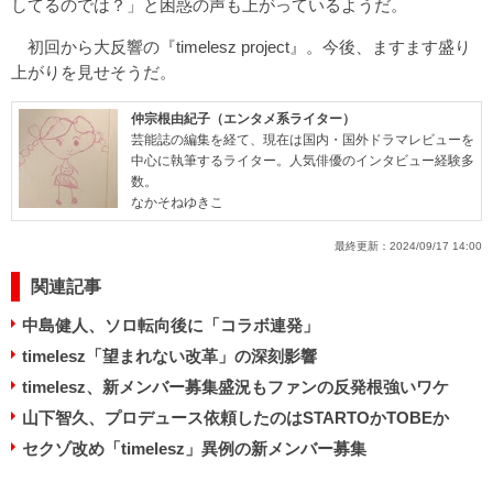
してるのでは？」と困惑の声も上がっているようだ。
初回から大反響の『timelesz project』。今後、ますます盛り
上がりを見せそうだ。
仲宗根由紀子（エンタメ系ライター）
芸能誌の編集を経て、現在は国内・国外ドラマレビューを
中心に執筆するライター。人気俳優のインタビュー経験多
数。
なかそねゆきこ
最終更新：
2024/09/17 14:00
関連記事
中島健人、ソロ転向後に「コラボ連発」
timelesz「望まれない改革」の深刻影響
timelesz、新メンバー募集盛況もファンの反発根強いワケ
山下智久、プロデュース依頼したのはSTARTOかTOBEか
セクゾ改め「timelesz」異例の新メンバー募集