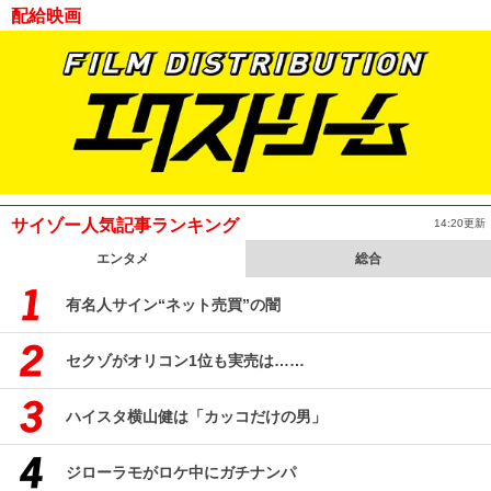
配給映画
サイゾー人気記事ランキング
14:20更新
エンタメ
総合
有名人サイン“ネット売買”の闇
セクゾがオリコン1位も実売は……
ハイスタ横山健は「カッコだけの男」
ジローラモがロケ中にガチナンパ