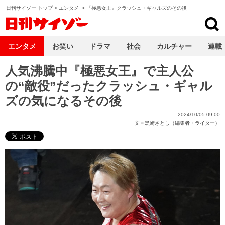
日刊サイゾー トップ
>
エンタメ
>
『極悪女王』クラッシュ・ギャルズのその後
日刊サイゾー
エンタメ
お笑い
ドラマ
社会
カルチャー
連載
人気沸騰中『極悪女王』で主人公
の“敵役”だったクラッシュ・ギャル
ズの気になるその後
2024/10/05 09:00
文＝
黒崎さとし（編集者・ライター）