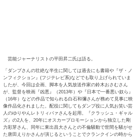
芸能ジャーナリストの平田昇二氏は語る。
「ダンプさんの壮絶な半生に関しては過去にも書籍や『ザ・ノ
ンフィクション』(フジテレビ系)などでも取り上げられていま
したが、今回は企画、脚本を人気放送作家の鈴木おさむさん
が、監督を映画『凶悪』（2013年）や『日本で一番悪い奴ら』
（16年）などの作品で知られる白石和彌さんが務めて見事に映
像作品化されました。配役に関してもダンプ役に人気お笑い芸
人のゆりやんレトリィバァさんを起用。『クラッシュ・ギャル
ズ』の2人を、20年にオスカープロモーションから独立した剛
力彩芽さん、同年に東出昌大さんとの不倫騒動で世間を騒がせ
た唐田えりかさんが演じるということでクランクインの時から