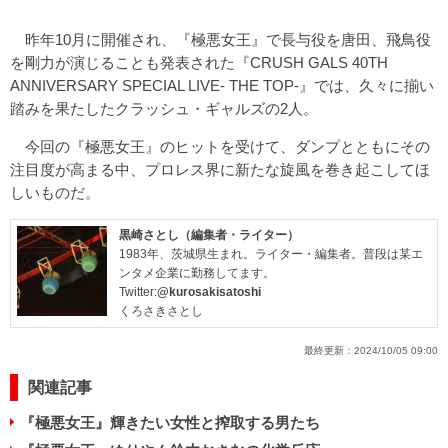
昨年10月に開催され、『極悪女王』で長与役を唐田、飛鳥役
を剛力が演じることも発表された『CRUSH GALS 40TH
ANNIVERSARY SPECIAL LIVE- THE TOP-』では、久々に揃い
踏みを果たしたクラッシュ・ギャルズの2人。
今回の『極悪女王』のヒットを受けて、ダンプとともにその
注目度が高まる中、プロレス界に新たな旋風を巻き起こしてほ
しいものだ。
黒崎さとし（編集者・ライター）
1983年、茨城県生まれ。ライター・編集者。普段は某エ
ンタメ企業に勤務してます。
Twitter:
@kurosakisatoshi
くろさきさとし
最終更新：
2024/10/05 09:00
関連記事
『極悪女王』輝きたい女性と搾取する男たち