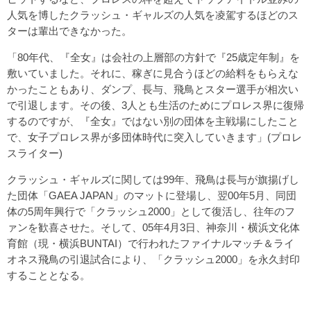
人気を博したクラッシュ・ギャルズの人気を凌駕するほどのス
ターは輩出できなかった。
「80年代、『全女』は会社の上層部の方針で『25歳定年制』を
敷いていました。それに、稼ぎに見合うほどの給料をもらえな
かったこともあり、ダンプ、長与、飛鳥とスター選手が相次い
で引退します。その後、3人とも生活のためにプロレス界に復帰
するのですが、『全女』ではない別の団体を主戦場にしたこと
で、女子プロレス界が多団体時代に突入していきます」(プロレ
スライター)
クラッシュ・ギャルズに関しては99年、飛鳥は長与が旗揚げし
た団体「GAEA JAPAN」のマットに登場し、翌00年5月、同団
体の5周年興行で「クラッシュ2000」として復活し、往年のフ
ァンを歓喜させた。そして、05年4月3日、神奈川・横浜文化体
育館（現・横浜BUNTAI）で行われたファイナルマッチ＆ライ
オネス飛鳥の引退試合により、「クラッシュ2000」を永久封印
することとなる。