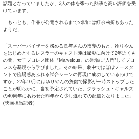
話題となっていましたが、3人の体を張った熱演も高い評価を受
けています」
もっとも、作品が公開されるまでの間には紆余曲折もあった
ようだ。
「スーパーバイザーを務める長与さんの指導のもと、ゆりやん
をはじめとするレスラーのキャスト陣は撮影に向けて2年近くも
の間、女子プロレス団体『Marvelous』の道場に“入門”してプロ
レスを基礎から学びました。その結果、劇中ではほぼノースタ
ントで臨場感あふれる試合シーンの再現に成功しているわけで
すが、22年10月にはゆりやんの負傷で撮影が一時ストップした
ことが明らかに。当初予定されていた、クラッシュ・ギャルズ
の40周年にあわせた昨年から少し遅れての配信となりました」
(映画担当記者）