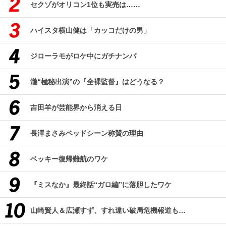
セクゾがオリコン1位も実売は……
ハイスタ横山健は「カッコだけの男」
ジローラモがロケ中にガチナンパ
瀧“極秘出演”の『全裸監督』はどうなる？
吉田羊が芸能界から消える日
長澤まさみベッドシーン称賛の理由
ベッキー復帰難航のワケ
『ミスなか』最終話“ガロ編”に落胆したワケ
山崎賢人＆広瀬すず、すれ違い破局危機報道も…