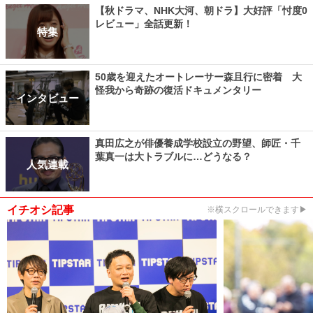
【秋ドラマ、NHK大河、朝ドラ】大好評「忖度0
レビュー」全話更新！
特集
50歳を迎えたオートレーサー森且行に密着 大
怪我から奇跡の復活ドキュメンタリー
インタビュー
真田広之が俳優養成学校設立の野望、師匠・千
葉真一は大トラブルに…どうなる？
人気連載
イチオシ記事
※横スクロールできます▶