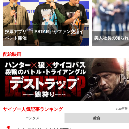
投票アプリ「TIPSTAR」がファン交流イ
ベント開催
美人社長の知られ
配給映画
サイゾー人気記事ランキング
8:20更新
エンタメ
総合