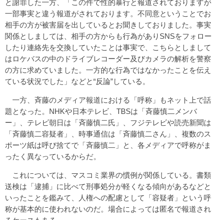
と謝罪した一方、「この件で性的暴行と報道されておりますが
一部事実と違う報道がされております。不同意ということでお
相手の方が被害届を出しているとお聞きしておりました。事実
関係としましては、相手の方からも行為がありSNSをフォロー
したり連絡先を交換していたことは事実で、こちらとしまして
はロケバスの中のドライブレコーダー及びカメラの解析を警察
の方に求めていました。一方的な行為ではなかったことを伝え
ている状況でした」などと“反論”している。
一方、斉藤のメディア報道における「呼称」もネット上で話
題となった。NHKや日本テレビ、TBSは「斉藤慎二メンバ
ー」、テレビ朝日は「斉藤慎二氏」、フジテレビや読売新聞は
「斉藤慎二容疑者」、時事通信は「斉藤慎二さん」、複数のス
ポーツ紙は呼び捨てで「斉藤慎二」と、各メディアで呼称がま
ったく異なっているからだ。
これについては、マスコミ業界の慣例が関係している。書類
送検は「逮捕」に比べて刑事処分が軽くなる傾向があるなどと
いったことを鑑みて、人権への配慮として「容疑者」という呼
称が基本的に使われないのだ。場合によっては匿名で報道され