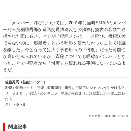
「メンバー」呼びについては、2001年に当時SMAPのメンバ
ーだった稲垣吾郎が道路交通法違反と公務執行妨害の容疑で逮
捕された際に各メディアが「稲垣メンバー」と呼び、書類送検
でもないのに「容疑者」という呼称を使わなかったことで物議
を醸した。今となっては大手事務所への「忖度」だった可能性
が高いとみられているが、斉藤についても呼称がバラバラとな
ったことで視聴者から「忖度」を疑われる事態になっているよ
うだ。
佐藤勇馬（芸能ライター）
SNSや動画サイト、芸能、時事問題、事件など幅広いジャンルを手がけるフ
リーライター。雑誌へのレギュラー執筆から始まり、活動歴は15年以上にわ
たる。
さとうゆうま
最終更新：
2024/10/07 14:00
関連記事