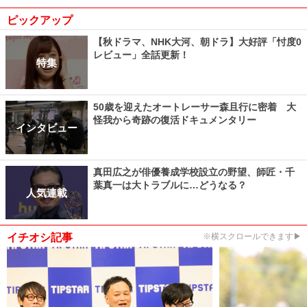
ピックアップ
【秋ドラマ、NHK大河、朝ドラ】大好評「忖度0
レビュー」全話更新！
特集
50歳を迎えたオートレーサー森且行に密着 大
怪我から奇跡の復活ドキュメンタリー
インタビュー
真田広之が俳優養成学校設立の野望、師匠・千
葉真一は大トラブルに…どうなる？
人気連載
イチオシ記事
※横スクロールできます▶