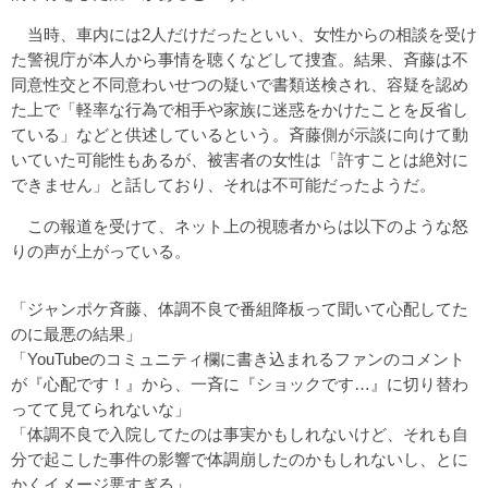
当時、車内には2人だけだったといい、女性からの相談を受け
た警視庁が本人から事情を聴くなどして捜査。結果、斉藤は不
同意性交と不同意わいせつの疑いで書類送検され、容疑を認め
た上で「軽率な行為で相手や家族に迷惑をかけたことを反省し
ている」などと供述しているという。斉藤側が示談に向けて動
いていた可能性もあるが、被害者の女性は「許すことは絶対に
できません」と話しており、それは不可能だったようだ。
この報道を受けて、ネット上の視聴者からは以下のような怒
りの声が上がっている。
「ジャンポケ斉藤、体調不良で番組降板って聞いて心配してた
のに最悪の結果」
「YouTubeのコミュニティ欄に書き込まれるファンのコメント
が『心配です！』から、一斉に『ショックです…』に切り替わ
ってて見てられないな」
「体調不良で入院してたのは事実かもしれないけど、それも自
分で起こした事件の影響で体調崩したのかもしれないし、とに
かくイメージ悪すぎる」