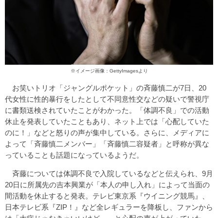
※イメージ画像：GettyImagesより
お笑いトリオ「ジャングルポケット」の斉藤慎二が7日、20
代女性に性的暴行をしたとして不同意性交などの疑いで警視庁
に書類送検されていたことがわかった。「体調不良」での活動
休止を発表していたこともあり、ネット上では「心配していた
のに！」などと怒りの声が集中している。さらに、メディアに
よって「斉藤慎二メンバー」「斉藤慎二容疑者」と呼称が異な
っていることも話題になっているようだ。
斉藤については体調不良で入院しているなどと伝えられ、9月
20日に所属先の吉本興業が「本人の申し入れ」によって当面の
間活動を休止すると発表。テレビ東京系『ウイニング競馬』、
日本テレビ系『ZIP！』など全レギュラーを降板し、ファンから