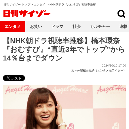
日刊サイゾー トップ
>
エンタメ
>
NHK朝ドラ『おむすび』視聴率推移
日刊サイゾー
エンタメ
お笑い
ドラマ
社会
カルチャー
連載
【NHK朝ドラ視聴率推移】橋本環奈
『おむすび』“直近3年でトップ”から
14％台までダウン
2024/10/16 17:00
文＝
仲宗根由紀子（エンタメ系ライター）