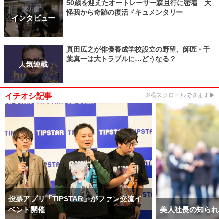
50歳を迎えたオートレーサー森且行に密着 大
怪我から奇跡の復活ドキュメンタリー
インタビュー
真田広之が俳優養成学校設立の野望、師匠・千
葉真一は大トラブルに…どうなる？
人気連載
イチオシ記事
※横スクロールできます▶
投票アプリ「TIPSTAR」がファン交流イ
ベント開催
美人社長の知られ