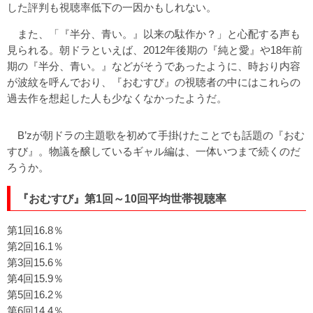
した評判も視聴率低下の一因かもしれない。
また、「『半分、青い。』以来の駄作か？」と心配する声も
見られる。朝ドラといえば、2012年後期の『純と愛』や18年前
期の『半分、青い。』などがそうであったように、時おり内容
が波紋を呼んでおり、『おむすび』の視聴者の中にはこれらの
過去作を想起した人も少なくなかったようだ。
B’zが朝ドラの主題歌を初めて手掛けたことでも話題の『おむ
すび』。物議を醸しているギャル編は、一体いつまで続くのだ
ろうか。
『おむすび』第1回～10回平均世帯視聴率
第1回16.8％
第2回16.1％
第3回15.6％
第4回15.9％
第5回16.2％
第6回14.4％