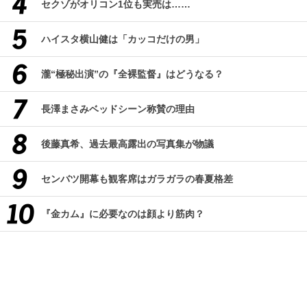
セクゾがオリコン1位も実売は……
ハイスタ横山健は「カッコだけの男」
瀧“極秘出演”の『全裸監督』はどうなる？
長澤まさみベッドシーン称賛の理由
後藤真希、過去最高露出の写真集が物議
センバツ開幕も観客席はガラガラの春夏格差
『金カム』に必要なのは顔より筋肉？