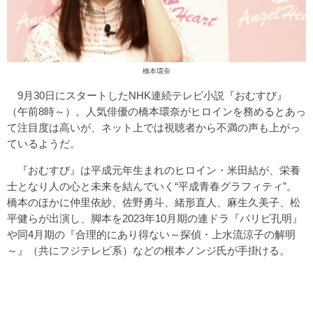
橋本環奈
9月30日にスタートしたNHK連続テレビ小説『おむすび』
（午前8時～）。人気俳優の橋本環奈がヒロインを務めるとあっ
て注目度は高いが、ネット上では視聴者から不満の声も上がっ
ているようだ。
『おむすび』は平成元年生まれのヒロイン・米田結が、栄養
士となり人の心と未来を結んでいく“平成青春グラフィティ”。
橋本のほかに仲里依紗、佐野勇斗、緒形直人、麻生久美子、松
平健らが出演し、脚本を2023年10月期の連ドラ『パリピ孔明』
や同4月期の『合理的にあり得ない～探偵・上水流涼子の解明
～』（共にフジテレビ系）などの根本ノンジ氏が手掛ける。