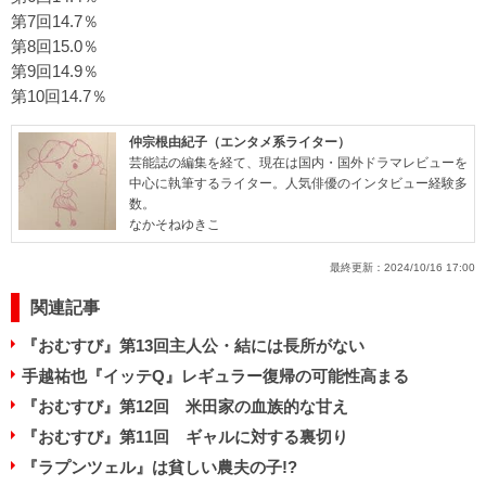
第7回14.7％
第8回15.0％
第9回14.9％
第10回14.7％
仲宗根由紀子（エンタメ系ライター）
芸能誌の編集を経て、現在は国内・国外ドラマレビューを
中心に執筆するライター。人気俳優のインタビュー経験多
数。
なかそねゆきこ
最終更新：
2024/10/16 17:00
関連記事
『おむすび』第13回主人公・結には長所がない
手越祐也『イッテQ』レギュラー復帰の可能性高まる
『おむすび』第12回 米田家の血族的な甘え
『おむすび』第11回 ギャルに対する裏切り
『ラプンツェル』は貧しい農夫の子!?