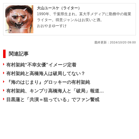
大山ユースケ（ライター）
1990年、千葉県生まれ。某大手メディアに勤務中の複業
ライター。得意ジャンルはお笑いと酒。
おおやまゆーすけ
最終更新：
2024/10/20 09:00
関連記事
有村架純“不幸女優”イメージ定着
有村架純と高橋海人は破局してない？
『海のはじまり』グロッキーの有村架純
有村架純、キンプリ高橋海人と「破局」報道…
目黒蓮と「共演＝狙っている」でファン警戒