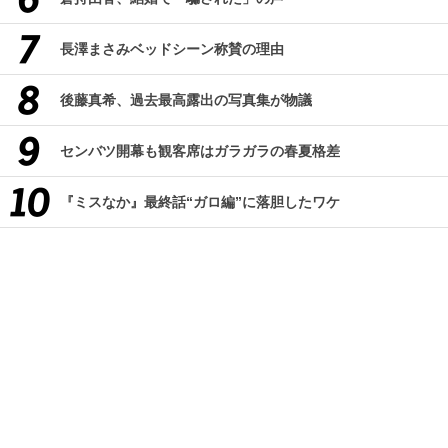
長澤まさみベッドシーン称賛の理由
後藤真希、過去最高露出の写真集が物議
センバツ開幕も観客席はガラガラの春夏格差
『ミスなか』最終話“ガロ編”に落胆したワケ