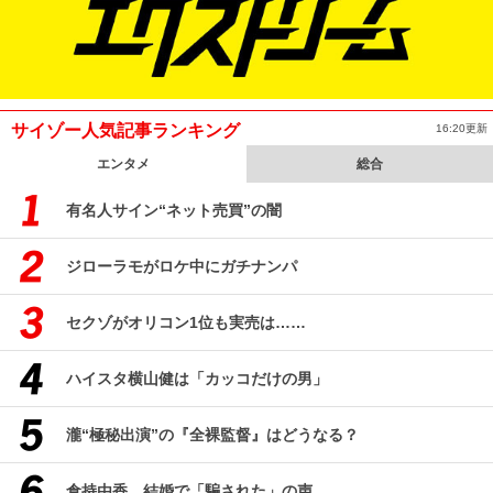
サイゾー人気記事ランキング
16:20更新
エンタメ
総合
有名人サイン“ネット売買”の闇
ジローラモがロケ中にガチナンパ
セクゾがオリコン1位も実売は……
ハイスタ横山健は「カッコだけの男」
瀧“極秘出演”の『全裸監督』はどうなる？
倉持由香、結婚で「騙された」の声