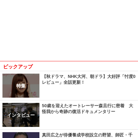
ピックアップ
【秋ドラマ、NHK大河、朝ドラ】大好評「忖度0
レビュー」全話更新！
特集
50歳を迎えたオートレーサー森且行に密着 大
怪我から奇跡の復活ドキュメンタリー
インタビュー
真田広之が俳優養成学校設立の野望、師匠・千