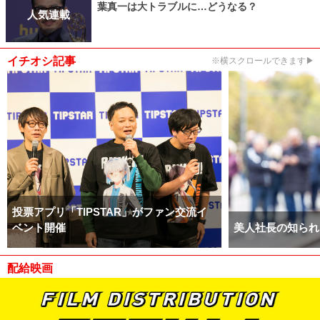
葉真一は大トラブルに…どうなる？
人気連載
イチオシ記事
※横スクロールできます▶
投票アプリ「TIPSTAR」がファン交流イ
ベント開催
美人社長の知られ
配給映画