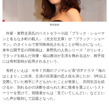
有村架純
作家・東野圭吾氏のベストセラー小説『ブラック・ショーマ
ンと名もなき町の殺人』（光文社文庫）が『ブラック・ショー
マン』のタイトルで実写映画化されることが明らかになった。
来年公開予定の同映画は、東野氏の人気シリーズ『ガリレオ』
でタッグを組んだ俳優・福山雅治が主演を務めるほか、相手役
には有村架純が起用されるという。
有村といえば、今年７月期のフジテレビ系“月9”ドラマ『海の
はじまり』に出演。主演の目黒蓮の恋人役を演じたが、3年以上
交際していた相手に子どもがいたことが発覚し、共同生活を続
けるか、別れるかの決断を迫られた末に後者を選ぶというスト
ーリーを受けて、視聴者からは「見ていてしんどい」などとい
った声が殺到して話題となった。