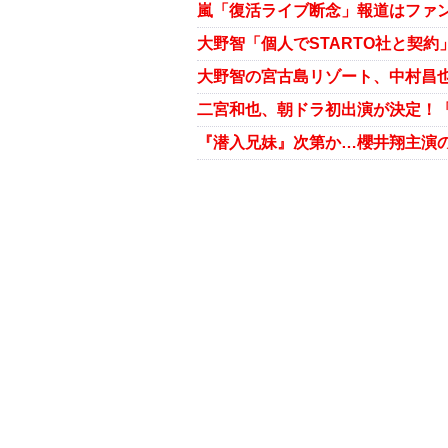
『潜入兄妹』次第か…櫻井翔主演