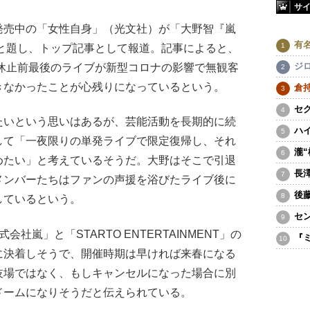
サ
売中の「女性自身」（光文社）が「大野智『嵐
有
と題し、トップ記事として報道。記事によると、
ジ
動休止前最後のライブが新型コロナの影響で無観客
きなかったことが心残りになっているという。
倉
セ
いという思いはあるが、芸能活動を長期的に続
ハ
して「一夜限りの単発ライブで限定復帰し、それ
瀧
めたい」と考えているそうだ。大野はそこで引退
長
メンバーたちはファンの声援を浴びたライブ後に
後
しているという。
セ
嵐」と「STARTO ENTERTAINMENT」の
『
に決着しそうで、開催時期は早ければ来春になる
技場ではなく、もしキャンセルになった場合に別
ドームになりそうだと伝えられている。