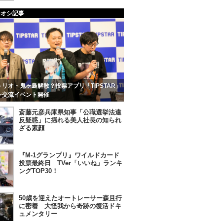
チオシ記事
リオ・鬼ヶ島解散？投票アプリ「TIPSTAR」
ン交流イベント開催
斎藤元彦兵庫県知事「公職選挙法違
反疑惑」に揺れる美人社長の知られ
ざる素顔
『M-1グランプリ』ワイルドカード
投票最終日 TVer「いいね」ランキ
ングTOP30！
50歳を迎えたオートレーサー森且行
に密着 大怪我から奇跡の復活ドキ
ュメンタリー