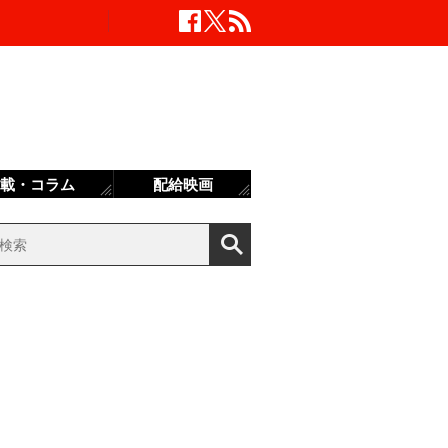
載・コラム
配給映画