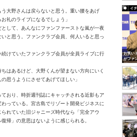
イ
もう大野さんは戻らないと思う。重い腰をあげ
るお礼のライブになるでしょう」
だとして、あんなにファンファーストな嵐が一夜
ないと思う。ファンクラブ会員、何人いると思っ
お笑いト
い続けていたファンクラブ会員が全員ライブに行
がファ
持ちはあるけど、大野くんが望まない方向にいく
人の思うようにさせてあげてほしい」
ており、時折週刊誌にキャッチされる近影もア
変わっている。宮古島でリゾート開発ビジネスに
じられていた旧ジャニーズ時代なら「完全アウ
ル復帰」の意思はないように感じられる。