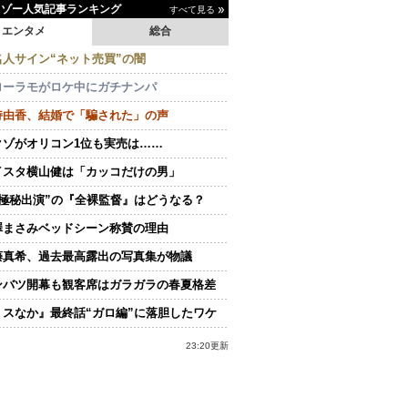
イゾー人気記事ランキング
すべて見る
エンタメ
総合
名人サイン“ネット売買”の闇
ローラモがロケ中にガチナンパ
持由香、結婚で「騙された」の声
クゾがオリコン1位も実売は……
イスタ横山健は「カッコだけの男」
“極秘出演”の『全裸監督』はどうなる？
澤まさみベッドシーン称賛の理由
藤真希、過去最高露出の写真集が物議
ンバツ開幕も観客席はガラガラの春夏格差
ミスなか』最終話“ガロ編”に落胆したワケ
23:20更新