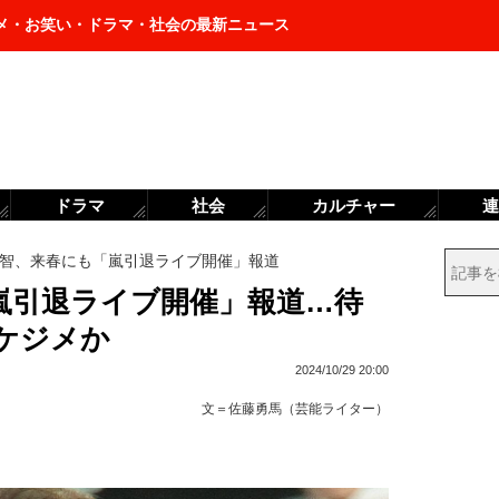
メ・お笑い・ドラマ・社会の最新ニュース
ドラマ
社会
カルチャー
連
智、来春にも「嵐引退ライブ開催」報道
嵐引退ライブ開催」報道…待
ケジメか
2024/10/29 20:00
文＝
佐藤勇馬（芸能ライター）