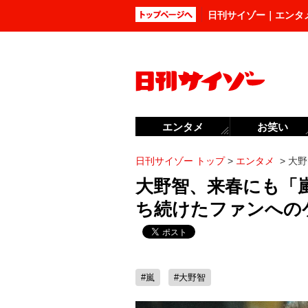
日刊サイゾー｜エンタ
エンタメ
お笑い
日刊サイゾー トップ
>
エンタメ
>
大野
大野智、来春にも「
ち続けたファンへの
#嵐
#大野智