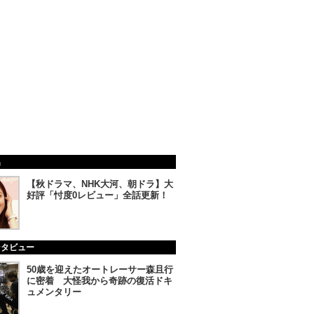
集
【秋ドラマ、NHK大河、朝ドラ】大
好評「忖度0レビュー」全話更新！
ンタビュー
50歳を迎えたオートレーサー森且行
に密着 大怪我から奇跡の復活ドキ
ュメンタリー