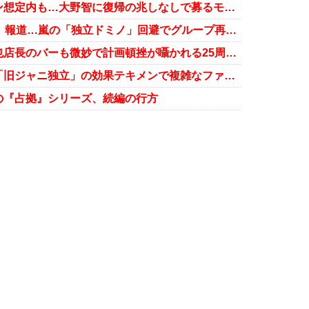
嵐「復活ライブ断念」報道はファン想定内も…大野智に復帰の兆しなしで募るモヤモヤ
大野智「個人でSTARTO社と契約」報道…嵐の「独立ドミノ」回避でグループ再始動に希望
大野智の宮古島リゾート、中村昌也店長のバーも微妙で計画頓挫が囁かれる25周年イヤーの「嵐復活」
二宮和也、朝ドラ初出演が決定！「旧ジャニ独立」の効果テキメンで複雑なファンも
の『占拠』シリーズ、続編の行方