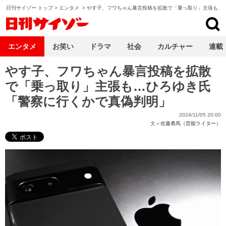
日刊サイゾー トップ
>
エンタメ
>
やす子、フワちゃん暴言投稿を拡散で「乗っ取り」主張も…
日刊サイゾー
エンタメ
お笑い
ドラマ
社会
カルチャー
連載
やす子、フワちゃん暴言投稿を拡散
で「乗っ取り」主張も…ひろゆき氏
「警察に行くかで真偽判明」
2024/11/05 20:00
文＝
佐藤勇馬（芸能ライター）