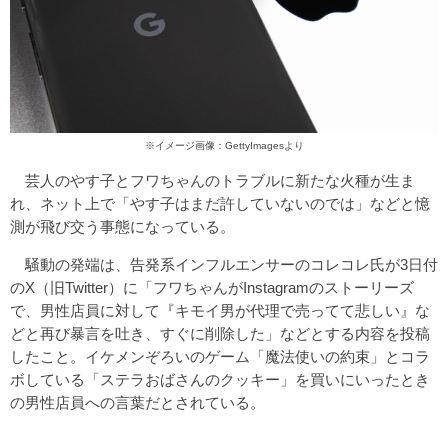
※イメージ画像：GettyImagesより
芸人のやす子とフワちゃんのトラブルに新たな火種が生ま
れ、ネット上で「やす子はまだ許していないのでは」などと憶
測が飛び交う事態になっている。
騒動の発端は、告発系インフルエンサーのコレコレ氏が3日付
のX（旧Twitter）に「フワちゃんがInstagramのストーリーズ
で、男性店員に対して『キモイ男が代理で売ってて悲しい』な
どと再び暴言を吐き、すぐに削除した」などとする内容を投稿
したこと。イケメンぞろいのゲーム「魔法使いの約束」とコラ
ボしている「ステラおばさんのクッキー」を買いにいったとき
の男性店員への言葉だとされている。