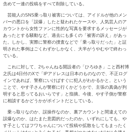
含めて一連の投稿をすべて削除している。
芸能人のSNS乗っ取り被害については、アイドルが他のメン
バーの悪口を「誤爆」したと疑われたケースや、人気芸人のア
カウントから女性ファンに性的な写真を要求するメッセージが
あったとする騒動など、過去にも多くの「被害の訴え」があっ
た。しかし、実際に警察の捜査などで「乗っ取りだった」と証
明された事例はごくわずかしかなく、大半がうやむやで終わっ
ている。
これに対して、2ちゃんねる開設者の「ひろゆき」こと西村博
之氏は4日付のXで「IPアドレスは日本のものなので、不正ログ
インであれば、警察にいけばすぐに犯人がわかるかと。という
ことで、やす子さんが警察に行くかどうかで、主張の真偽が判
明すると思ってるおいらです」と指摘。今後、やす子側が警察
に相談するかどうかがポイントだとしている。
乗っ取りなのか、誤操作なのか、裏アカウントと間違えての
誤爆なのか、はたまた意図的だったのか。いずれにしても、や
す子としてはフワちゃんについて投稿や拡散をしてもまったく