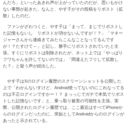
んだろ」といったあきれ声が上がっていたのだが、思いもかけ
ない事態が起きた。なんと、やす子がその投稿をリポスト（拡
散）したのだ。
ファンがざわつくと、やす子は「まって、まじでリポストし
た記憶もないし リポストが消せないんですが！？」「マネー
ジャーさんから連絡きてみたらこんなことなってるんです
が！？たすけて～」と記し、勝手にリポストされていたと主
張。すぐにリポストは削除されたが、ネット上では「やっぱり
フワちゃんを許してないのでは」「間違えたフリして拡散し
た？」と疑う声が続出した。
やす子はXのログイン履歴のスクリーンショットを公開した
上で「わかんないすけど、Android使ってないのにこれなってる
のは不正ログインですかー！？ まっっじでガチで本気でリポス
トした記憶ないです」と、乗っ取り被害の可能性を主張。実
際、公開されたログイン履歴では、ここ最近はすべてiPhoneか
らのログインだったのに、突如としてAndroidからのログインが
あったと示されている。