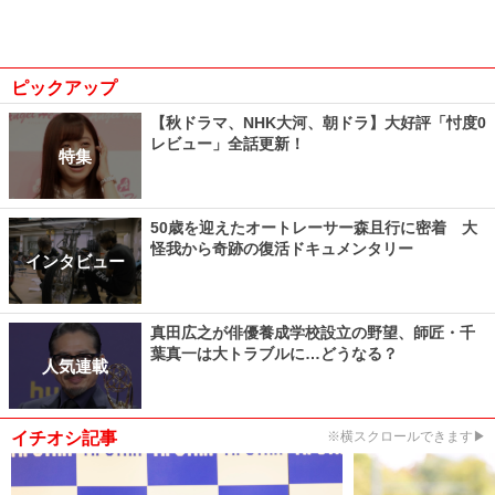
ピックアップ
【秋ドラマ、NHK大河、朝ドラ】大好評「忖度0
レビュー」全話更新！
特集
50歳を迎えたオートレーサー森且行に密着 大
怪我から奇跡の復活ドキュメンタリー
インタビュー
真田広之が俳優養成学校設立の野望、師匠・千
葉真一は大トラブルに…どうなる？
人気連載
イチオシ記事
※横スクロールできます▶