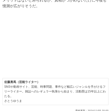
メリットはないとみられるが、真相がつかめないだけに今後も
憶測が広がりそうだ。
佐藤勇馬（芸能ライター）
SNSや動画サイト、芸能、時事問題、事件など幅広いジャンルを手がけるフ
リーライター。雑誌へのレギュラー執筆から始まり、活動歴は15年以上にわ
たる。
さとうゆうま
最終更新：
2024/11/05 20:00