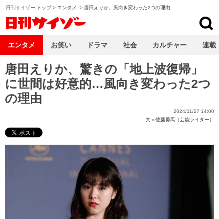
日刊サイゾー トップ
>
エンタメ
>
唐田えりか、風向き変わった2つの理由
日刊サイゾー
エンタメ
お笑い
ドラマ
社会
カルチャー
連載
唐田えりか、驚きの「地上波復帰」
に世間は好意的…風向き変わった2つ
の理由
2024/11/27 14:00
文＝
佐藤勇馬（芸能ライター）