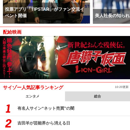
投票アプリ「TIPSTAR」がファン交流イ
ベント開催
美人社長の知られ
配給映画
サイゾー人気記事ランキング
10:20更新
エンタメ
総合
有名人サイン“ネット売買”の闇
吉田羊が芸能界から消える日