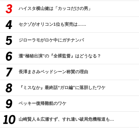
ハイスタ横山健は「カッコだけの男」
セクゾがオリコン1位も実売は……
ジローラモがロケ中にガチナンパ
瀧“極秘出演”の『全裸監督』はどうなる？
長澤まさみベッドシーン称賛の理由
『ミスなか』最終話“ガロ編”に落胆したワケ
ベッキー復帰難航のワケ
山崎賢人＆広瀬すず、すれ違い破局危機報道も…