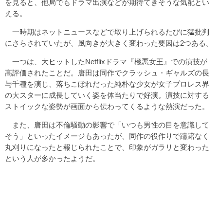
を見ると、他局でもドラマ出演などが期待てきそうな気配とい
える。
一時期はネットニュースなどで取り上げられるたびに猛批判
にさらされていたが、風向きが大きく変わった要因は2つある。
一つは、大ヒットしたNetflixドラマ『極悪女王』での演技が
高評価されたことだ。唐田は同作でクラッシュ・ギャルズの長
与千種を演じ、落ちこぼれだった純朴な少女が女子プロレス界
の大スターに成長していく姿を体当たりで好演。演技に対する
ストイックな姿勢が画面から伝わってくるような熱演だった。
また、唐田は不倫騒動の影響で「いつも男性の目を意識して
そう」といったイメージもあったが、同作の役作りで躊躇なく
丸刈りになったと報じられたことで、印象がガラリと変わった
という人が多かったようだ。