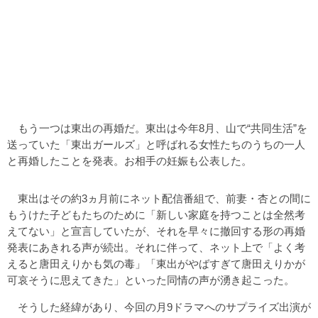
もう一つは東出の再婚だ。東出は今年8月、山で“共同生活”を
送っていた「東出ガールズ」と呼ばれる女性たちのうちの一人
と再婚したことを発表。お相手の妊娠も公表した。
東出はその約3ヵ月前にネット配信番組で、前妻・杏との間に
もうけた子どもたちのために「新しい家庭を持つことは全然考
えてない」と宣言していたが、それを早々に撤回する形の再婚
発表にあきれる声が続出。それに伴って、ネット上で「よく考
えると唐田えりかも気の毒」「東出がやばすぎて唐田えりかが
可哀そうに思えてきた」といった同情の声が湧き起こった。
そうした経緯があり、今回の月9ドラマへのサプライズ出演が