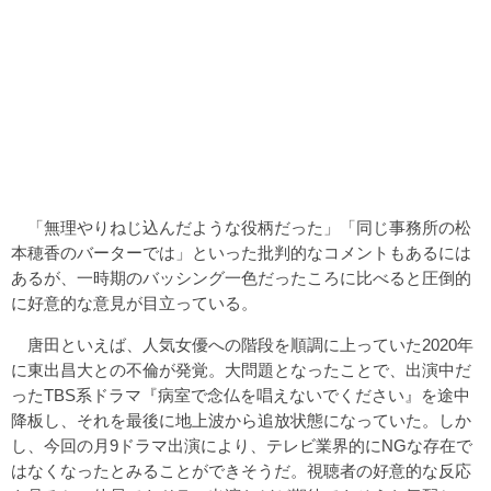
「無理やりねじ込んだような役柄だった」「同じ事務所の松
本穂香のバーターでは」といった批判的なコメントもあるには
あるが、一時期のバッシング一色だったころに比べると圧倒的
に好意的な意見が目立っている。
唐田といえば、人気女優への階段を順調に上っていた2020年
に東出昌大との不倫が発覚。大問題となったことで、出演中だ
ったTBS系ドラマ『病室で念仏を唱えないでください』を途中
降板し、それを最後に地上波から追放状態になっていた。しか
し、今回の月9ドラマ出演により、テレビ業界的にNGな存在で
はなくなったとみることができそうだ。視聴者の好意的な反応