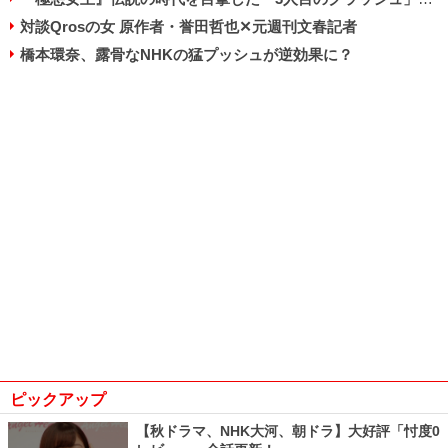
対談Qrosの女 原作者・誉田哲也✕元週刊文春記者
橋本環奈、露骨なNHKの猛プッシュが逆効果に？
ピックアップ
【秋ドラマ、NHK大河、朝ドラ】大好評「忖度0