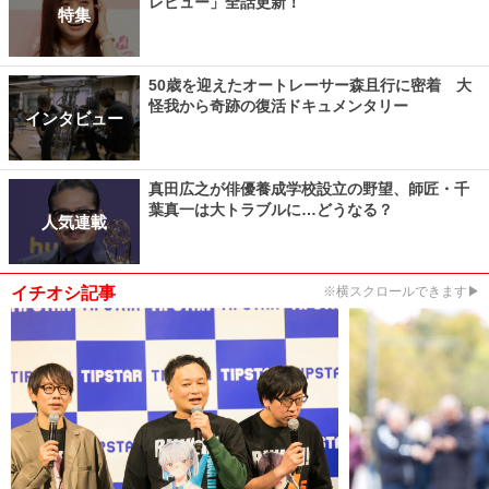
レビュー」全話更新！
特集
50歳を迎えたオートレーサー森且行に密着 大
怪我から奇跡の復活ドキュメンタリー
インタビュー
真田広之が俳優養成学校設立の野望、師匠・千
葉真一は大トラブルに…どうなる？
人気連載
イチオシ記事
※横スクロールできます▶