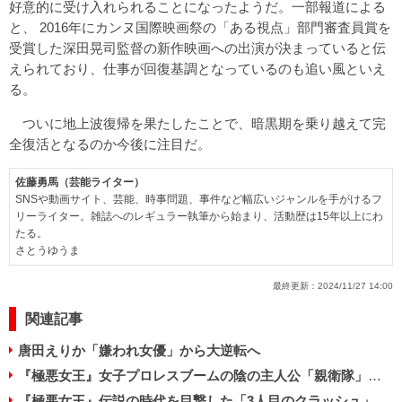
好意的に受け入れられることになったようだ。一部報道による
と、 2016年にカンヌ国際映画祭の「ある視点」部門審査員賞を
受賞した深田晃司監督の新作映画への出演が決まっていると伝
えられており、仕事が回復基調となっているのも追い風といえ
る。
ついに地上波復帰を果たしたことで、暗黒期を乗り越えて完
全復活となるのか今後に注目だ。
佐藤勇馬（芸能ライター）
SNSや動画サイト、芸能、時事問題、事件など幅広いジャンルを手がけるフ
リーライター。雑誌へのレギュラー執筆から始まり、活動歴は15年以上にわ
たる。
さとうゆうま
最終更新：
2024/11/27 14:00
関連記事
唐田えりか「嫌われ女優」から大逆転へ
『極悪女王』女子プロレスブームの陰の主人公「親衛隊」の正体…
『極悪女王』伝説の時代を目撃した「3人目のクラッシュ」インタビュー前編