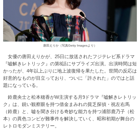
唐田えりか（写真Getty Imagesより）
女優の唐田えりかが、25日に放送されたフジテレビ系ドラマ
『嘘解きレトリック』の第8話にサプライズ出演。出演時間は短
かったが、4年以上ぶりに地上波復帰を果たした。世間の反応は
好意的なものが目立っており、ついに「許された」のではと話
題になっている。
鈴鹿央士と松本穂香がW主演する月9ドラマ『嘘解きレトリッ
ク』は、鋭い観察眼を持つ借金まみれの貧乏探偵・祝左右馬
（鈴鹿）と、嘘を聞き分ける奇妙な能力を持つ浦部鹿乃子（松
本）の異色コンビが難事件を解決していく、昭和初期が舞台の
レトロモダンミステリー。