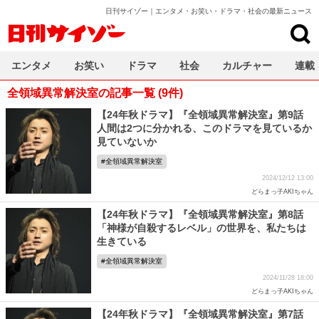
日刊サイゾー｜エンタメ・お笑い・ドラマ・社会の最新ニュース
日刊サイゾー
エンタメ
お笑い
ドラマ
社会
カルチャー
連載
全領域異常解決室の記事一覧 (9件)
【24年秋ドラマ】『全領域異常解決室』第9話
人間は2つに分かれる、このドラマを見ているか
見ていないか
全領域異常解決室
2024/12/12 13:00
どらまっ子AKIちゃん
【24年秋ドラマ】『全領域異常解決室』第8話
「神様が自殺するレベル」の世界を、私たちは
生きている
全領域異常解決室
2024/11/28 18:00
どらまっ子AKIちゃん
【24年秋ドラマ】『全領域異常解決室』第7話