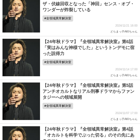
ザ・伏線回収となった「神回」センス・オブ・
ワンダーが炸裂している
全領域異常解決室
2024/11/21 16:00
どらまっ子AKIちゃん
【24年秋ドラマ】『全領域異常解決室』第6話
「実はみんな神様でした」というトンデモに宿
った説得力
全領域異常解決室
2024/11/14 17:00
どらまっ子AKIちゃん
【24年秋ドラマ】『全領域異常解決室』第5話
アンチオカルトなリアル刑事ドラマからファン
タジーへの領域展開
全領域異常解決室
2024/11/07 17:00
どらまっ子AKIちゃん
【24年秋ドラマ】『全領域異常解決室』第4話
「オカルトを科学でぶった切る」のその先にあ