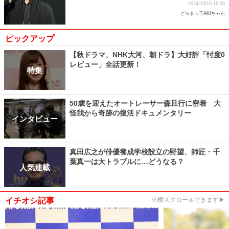
2024/10/10 19:00
どらまっ子AKIちゃん
ピックアップ
【秋ドラマ、NHK大河、朝ドラ】大好評「忖度0
レビュー」全話更新！
特集
50歳を迎えたオートレーサー森且行に密着 大
怪我から奇跡の復活ドキュメンタリー
インタビュー
真田広之が俳優養成学校設立の野望、師匠・千
葉真一は大トラブルに…どうなる？
人気連載
イチオシ記事
※横スクロールできます▶