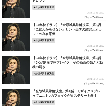
るロマン
全領域異常解決室
2024/10/31 18:00
どらまっ子AKIちゃん
【24年秋ドラマ】『全領域異常解決室』第3話
「全部わからせない」という美学の結実とオカ
ルトの存在意義
全領域異常解決室
2024/10/24 16:00
どらまっ子AKIちゃん
【24年秋ドラマ】『全領域異常解決室』第2話
「JKが制服で祠ブレイク」その画面の強さと動
機の弱さ
全領域異常解決室
2024/10/17 10:00
どらまっ子AKIちゃん
『全領域異常解決室』第1話 モザイクスプレー
って……1つのフェイクがミステリーを殺す
全領域異常解決室