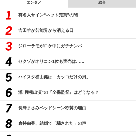
エンタメ
総合
有名人サイン“ネット売買”の闇
吉田羊が芸能界から消える日
ジローラモがロケ中にガチナンパ
セクゾがオリコン1位も実売は……
ハイスタ横山健は「カッコだけの男」
瀧“極秘出演”の『全裸監督』はどうなる？
長澤まさみベッドシーン称賛の理由
倉持由香、結婚で「騙された」の声