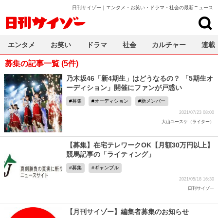
日刊サイゾー｜エンタメ・お笑い・ドラマ・社会の最新ニュース
日刊サイゾー
エンタメ
お笑い
ドラマ
社会
カルチャー
連載
募集の記事一覧 (5件)
乃木坂46「新4期生」はどうなるの？ 「5期生オ
ーディション」開催にファンが戸惑い
募集
オーディション
新メンバー
2021/07/23 08:00
大山ユースケ（ライター）
【募集】在宅テレワークOK【月額30万円以上】
競馬記事の「ライティング」
募集
ギャンブル
2021/05/18 16:30
日刊サイゾー
【月刊サイゾー】編集者募集のお知らせ