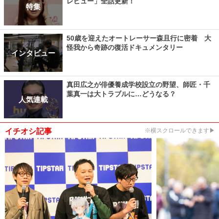
レビュー」全話更新！
特集
50歳を迎えたオートレーサー森且行に密着 大
怪我から奇跡の復活ドキュメンタリー
インタビュー
真田広之が俳優養成学校設立の野望、師匠・千
葉真一は大トラブルに…どうなる？
人気連載
イチオシ記事
※横スクロールできます▶