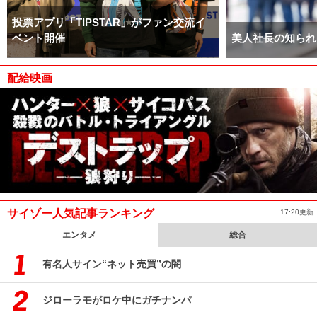
投票アプリ「TIPSTAR」がファン交流イ
ベント開催
美人社長の知られ
配給映画
サイゾー人気記事ランキング
17:20更新
エンタメ
総合
有名人サイン“ネット売買”の闇
ジローラモがロケ中にガチナンパ