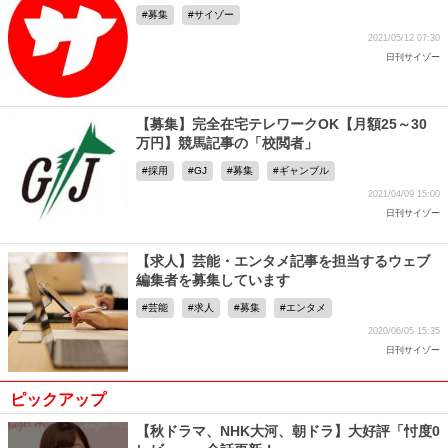
募集
サイゾー
2021/05/12 07:30
日刊サイゾー
【募集】完全在宅テレワークOK【月額25～30
万円】競馬記事の「校閲者」
採用
GJ
募集
ギャンブル
2021/04/09 15:00
日刊サイゾー
【求人】芸能・エンタメ記事を担当するウェブ
編集者を募集しています
芸能
求人
募集
エンタメ
2020/06/05 15:35
日刊サイゾー
ピックアップ
【秋ドラマ、NHK大河、朝ドラ】大好評「忖度0