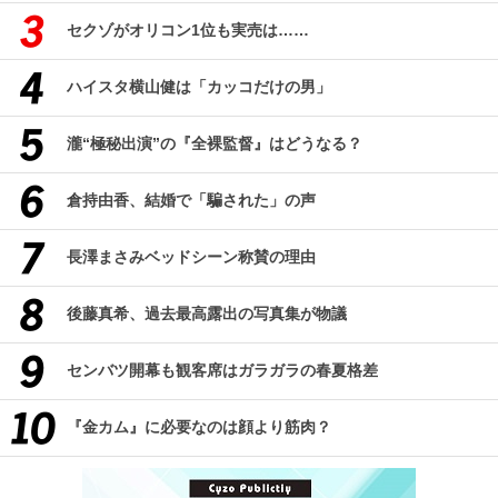
セクゾがオリコン1位も実売は……
ハイスタ横山健は「カッコだけの男」
瀧“極秘出演”の『全裸監督』はどうなる？
倉持由香、結婚で「騙された」の声
長澤まさみベッドシーン称賛の理由
後藤真希、過去最高露出の写真集が物議
センバツ開幕も観客席はガラガラの春夏格差
『金カム』に必要なのは顔より筋肉？